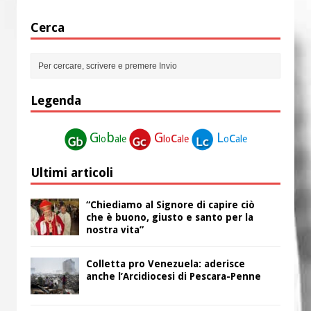
Cerca
Legenda
G
b
G
c
L
c
lo
ale
lo
ale
o
ale
Ultimi articoli
“Chiediamo al Signore di capire ciò
che è buono, giusto e santo per la
nostra vita”
Colletta pro Venezuela: aderisce
anche l’Arcidiocesi di Pescara-Penne