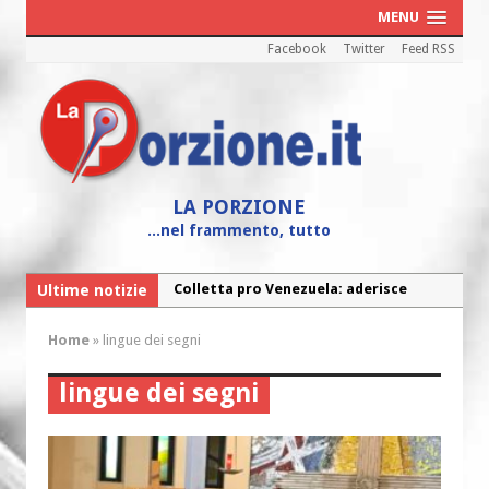
MENU
Facebook
Twitter
Feed RSS
LA PORZIONE
...nel frammento, tutto
Colletta pro Venezuela: aderisce
Ultime notizie
Fine vita: la Chiesa Cattolica inglese si
anche l’Arcidiocesi di Pescara-Penne
mobilita contro il suicidio assistito
Home
»
lingue dei segni
Torna la festa della Madonnina a
lingue dei segni
Montesilvano: “Tanta la devozione”
Torna la festa di Sant’Andrea:
“Chiediamogli di legarci al bene”
“Chiediamo al Signore di capire ciò che