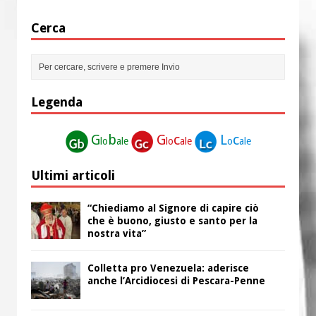
Cerca
Legenda
G
b
G
c
L
c
lo
ale
lo
ale
o
ale
Ultimi articoli
“Chiediamo al Signore di capire ciò
che è buono, giusto e santo per la
nostra vita”
Colletta pro Venezuela: aderisce
anche l’Arcidiocesi di Pescara-Penne