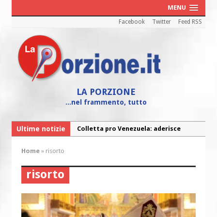
MENU
Facebook
Twitter
Feed RSS
LA PORZIONE
...nel frammento, tutto
Ultime notizie
Colletta pro Venezuela: aderisce
anche l’Arcidiocesi di Pescara-Penne
Home
»
risorto
Fine vita: la Chiesa Cattolica inglese si
mobilita contro il suicidio assistito
risorto
Torna la festa della Madonnina a
Montesilvano: “Tanta la devozione”
Torna la festa di Sant’Andrea: