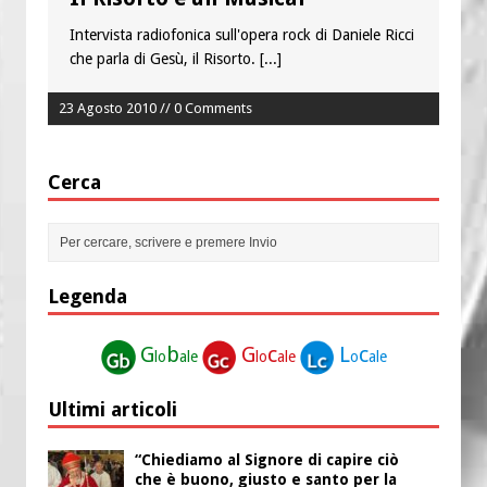
Intervista radiofonica sull'opera rock di Daniele Ricci
che parla di Gesù, il Risorto.
[...]
23 Agosto 2010 // 0 Comments
Cerca
Legenda
G
b
G
c
L
c
lo
ale
lo
ale
o
ale
Ultimi articoli
“Chiediamo al Signore di capire ciò
che è buono, giusto e santo per la