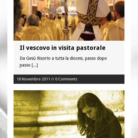
“Chiediamogli di legarci al bene”
“Chiediamo al Signore di capire ciò che
è buono, giusto e santo per la nostra
vita”
Il vescovo in visita pastorale
Da Gesù Risorto a tutta la diocesi, passo dopo
passo
[...]
16 Novembre 2011 // 0 Comments