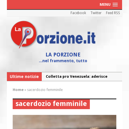
MENU
Facebook
Twitter
Feed RSS
LA PORZIONE
...nel frammento, tutto
Ultime notizie
Colletta pro Venezuela: aderisce
anche l’Arcidiocesi di Pescara-Penne
Home
»
sacerdozio femminile
Fine vita: la Chiesa Cattolica inglese si
mobilita contro il suicidio assistito
sacerdozio femminile
Torna la festa della Madonnina a
Montesilvano: “Tanta la devozione”
Torna la festa di Sant’Andrea: