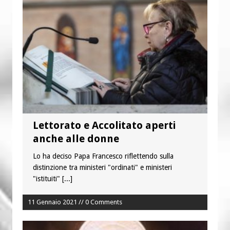
“Chiediamogli di legarci al bene”
“Chiediamo al Signore di capire ciò che
è buono, giusto e santo per la nostra
vita”
Lettorato e Accolitato aperti
anche alle donne
Lo ha deciso Papa Francesco riflettendo sulla
distinzione tra ministeri "ordinati" e ministeri
"istituiti"
[...]
11 Gennaio 2021 // 0 Comments