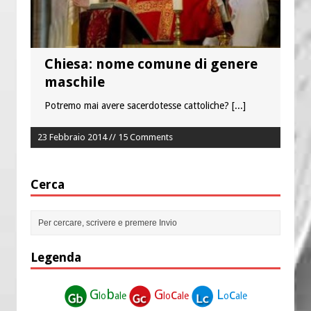
Chiesa: nome comune di genere
maschile
Potremo mai avere sacerdotesse cattoliche?
[...]
23 Febbraio 2014 // 15 Comments
Cerca
Legenda
G
b
G
c
L
c
lo
ale
lo
ale
o
ale