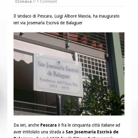
Cronaca
// 1 Comment
“Chiediamogli di legarci al bene”
“Chiediamo al Signore di capire ciò che
Il sindaco di Pescara, Luigi Albore Mascia, ha inaugurato
è buono, giusto e santo per la nostra
ieri via Josemarìa Escrivà de Balaguer
vita”
Da ieri, anche
Pescara
è fra le cinquanta città italiane ad
aver intitolato una strada a
San Josemarìa Escrivà de