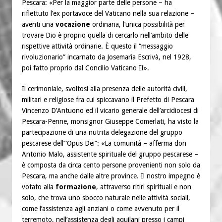
Pescara: «Per la maggior parte delle persone – ha
riflettuto l’ex portavoce del Vaticano nella sua relazione –
aventi una
vocazione
ordinaria, l’unica possibilità per
trovare Dio è proprio quella di cercarlo nell’ambito delle
rispettive attività ordinarie. È questo il “messaggio
rivoluzionario” incarnato da Josemarìa Escrivà, nel 1928,
poi fatto proprio dal Concilio Vaticano II».
Il cerimoniale, svoltosi alla presenza delle autorità civili,
militari e religiose fra cui spiccavano il Prefetto di Pescara
Vincenzo D’Antuono ed il vicario generale dell’arcidiocesi di
Pescara-Penne, monsignor Giuseppe Comerlati, ha visto la
partecipazione di una nutrita delegazione del gruppo
pescarese dell’”Opus Dei”: «La comunità – afferma don
Antonio Malo, assistente spirituale del gruppo pescarese –
è composta da circa cento persone provenienti non solo da
Pescara, ma anche dalle altre province. Il nostro impegno è
votato alla
formazione
, attraverso ritiri spirituali e non
solo, che trova uno sbocco naturale nelle attività sociali,
come l’assistenza agli anziani o come avvenuto per il
terremoto, nell’assistenza degli aquilani presso i campi