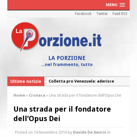
MENU
Facebook
Twitter
Feed RSS
LA PORZIONE
...nel frammento, tutto
Ultime notizie
Colletta pro Venezuela: aderisce
anche l’Arcidiocesi di Pescara-Penne
Home
»
Cronaca
»
Una strada per il fondatore dell’Opus Dei
Fine vita: la Chiesa Cattolica inglese si
mobilita contro il suicidio assistito
Una strada per il fondatore
Torna la festa della Madonnina a
dell’Opus Dei
Montesilvano: “Tanta la devozione”
Posted on
14 Novembre 2010
by
Davide De Amicis
in
Torna la festa di Sant’Andrea: