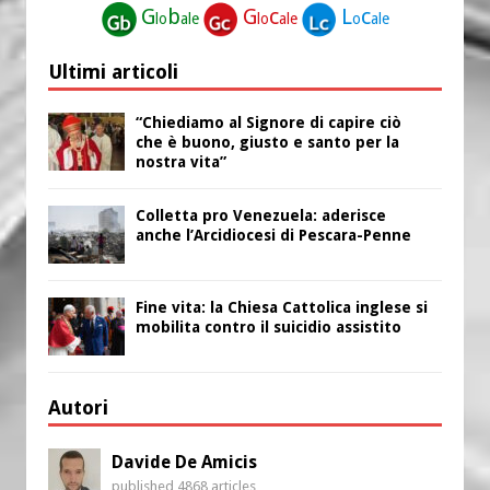
G
b
G
c
L
c
lo
ale
lo
ale
o
ale
Ultimi articoli
“Chiediamo al Signore di capire ciò
che è buono, giusto e santo per la
nostra vita”
Colletta pro Venezuela: aderisce
anche l’Arcidiocesi di Pescara-Penne
Fine vita: la Chiesa Cattolica inglese si
mobilita contro il suicidio assistito
Autori
Davide De Amicis
published 4868 articles