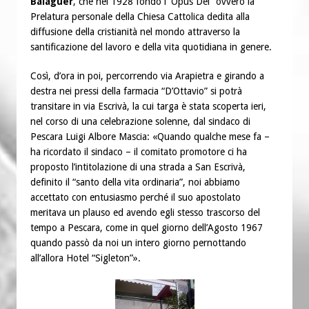
Balaguer
, che nel 1928 fondò l’”Opus Dei” ovvero la
Prelatura personale della Chiesa Cattolica dedita alla
diffusione della cristianità nel mondo attraverso la
santificazione del lavoro e della vita quotidiana in genere.
Così, d’ora in poi, percorrendo via Arapietra e girando a
destra nei pressi della farmacia “D’Ottavio” si potrà
transitare in via Escrivà, la cui targa è stata scoperta ieri,
nel corso di una celebrazione solenne, dal sindaco di
Pescara Luigi Albore Mascia: «Quando qualche mese fa –
ha ricordato il sindaco – il comitato promotore ci ha
proposto l’intitolazione di una strada a San Escrivà,
definito il “santo della vita ordinaria”, noi abbiamo
accettato con entusiasmo perché il suo apostolato
meritava un plauso ed avendo egli stesso trascorso del
tempo a Pescara, come in quel giorno dell’Agosto 1967
quando passò da noi un intero giorno pernottando
all’allora Hotel “Sigleton”».