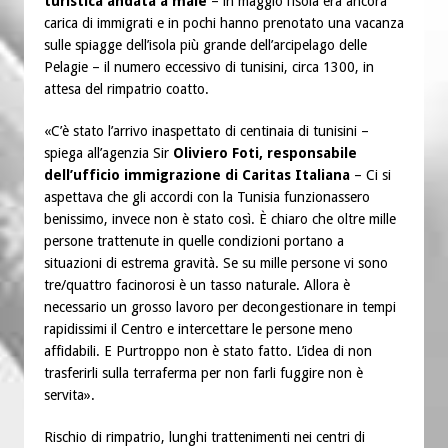
turistica andata a male
– in maggio l’isola era ancora
carica di immigrati e in pochi hanno prenotato una vacanza
sulle spiagge dell’isola più grande dell’arcipelago delle
Pelagie – il numero eccessivo di tunisini, circa 1300, in
attesa del rimpatrio coatto.
«C’è stato l’arrivo inaspettato di centinaia di tunisini –
spiega all’agenzia Sir
Oliviero Foti, responsabile
dell’ufficio immigrazione di Caritas Italiana
– Ci si
aspettava che gli accordi con la Tunisia funzionassero
benissimo, invece non è stato così. È chiaro che oltre mille
persone trattenute in quelle condizioni portano a
situazioni di estrema gravità. Se su mille persone vi sono
tre/quattro facinorosi è un tasso naturale. Allora è
necessario un grosso lavoro per decongestionare in tempi
rapidissimi il Centro e intercettare le persone meno
affidabili. E Purtroppo non è stato fatto. L’idea di non
trasferirli sulla terraferma per non farli fuggire non è
servita».
Rischio di rimpatrio, lunghi trattenimenti nei centri di