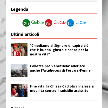
Legenda
G
b
G
c
L
c
lo
ale
lo
ale
o
ale
Ultimi articoli
“Chiediamo al Signore di capire ciò
che è buono, giusto e santo per la
nostra vita”
Colletta pro Venezuela: aderisce
anche l’Arcidiocesi di Pescara-Penne
Fine vita: la Chiesa Cattolica inglese si
mobilita contro il suicidio assistito