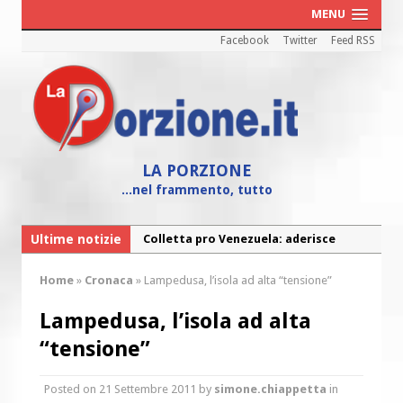
MENU
Facebook
Twitter
Feed RSS
LA PORZIONE
...nel frammento, tutto
Ultime notizie
Colletta pro Venezuela: aderisce
anche l’Arcidiocesi di Pescara-Penne
Home
»
Cronaca
»
Lampedusa, l’isola ad alta “tensione”
Fine vita: la Chiesa Cattolica inglese si
mobilita contro il suicidio assistito
Lampedusa, l’isola ad alta
Torna la festa della Madonnina a
“tensione”
Montesilvano: “Tanta la devozione”
Posted on
21 Settembre 2011
by
simone.chiappetta
in
Torna la festa di Sant’Andrea: