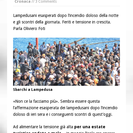
Cronaca
// 3 Comments
“Chiediamogli di legarci al bene”
“Chiediamo al Signore di capire ciò che
Lampedusani esasperati dopo l’incendio doloso della notte
è buono, giusto e santo per la nostra
e gli scontri della giornata. Feriti e tensione in crescita.
vita”
Parla Oliviero Foti
Sbarchi a Lampedusa
«Non ce la facciamo più». Sembra essere questa
l’affermazione esasperata dei lampedusani dopo l’incendio
doloso di ieri sera e i conseguenti scontri di quest’oggi.
Ad alimentare la tensione già alta
per una estate