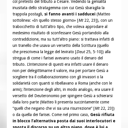
col pretesto del tributo a Cesare. Vedendo la genialità
inusitata dello stratagemma con cui Gesù sbaraglia la
trappola postagli,
si fanno avanti i sadducei
(Matteo
sottolinea: «In quello stesso giorno» [
Mt
22, 23]), con un
trabocchetto di tutt’altro tipo, che voleva approdare al
medesimo risultato di sconfessare Gesù portandolo alla
contraddizione, ma su tutt’altro piano: si trattava infatti di
un tranello che usava un versetto della Scrittura (quello
che prescriveva la legge del levirato [
Deut
25, 5-10]) alla
stregua di come i farisei avevano usato il denaro del
tributo. L’intenzione di questi era infatti usare il denaro
non per delegittimarne il valore, ma per portare Gesù a
scegliere tra il collaborazionismo con gli invasori o la
solidarietà con quanti si ribellavano a Roma (anche con le
armi); l’intenzione degli altri, in modo analogo, era usare il
versetto del Deuteronomio per spingere Gesù a schierarsi
dalla loro parte (Matteo li presenta succintamente come
“quelli che negano che vi sia una risurrezione” [
Mt
22, 23])
o da quella dei farisei. Come nel primo caso,
Gesù rifiuta
in blocco l’alternativa posta dai suoi interlocutori e
sposta il discorso su un altro piano, dove è lui a