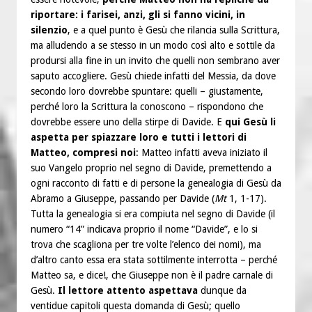
riportare: i farisei, anzi, gli si fanno vicini, in
silenzio
, e a quel punto è Gesù che rilancia sulla Scrittura,
ma alludendo a se stesso in un modo così alto e sottile da
prodursi alla fine in un invito che quelli non sembrano aver
saputo accogliere. Gesù chiede infatti del Messia, da dove
secondo loro dovrebbe spuntare: quelli – giustamente,
perché loro la Scrittura la conoscono – rispondono che
dovrebbe essere uno della stirpe di Davide. E
qui Gesù li
aspetta per spiazzare loro e tutti i lettori di
Matteo, compresi noi
: Matteo infatti aveva iniziato il
suo Vangelo proprio nel segno di Davide, premettendo a
ogni racconto di fatti e di persone la genealogia di Gesù da
Abramo a Giuseppe, passando per Davide (
Mt
1, 1-17).
Tutta la genealogia si era compiuta nel segno di Davide (il
numero “14” indicava proprio il nome “Davide”, e lo si
trova che scagliona per tre volte l’elenco dei nomi), ma
d’altro canto essa era stata sottilmente interrotta – perché
Matteo sa, e dice!, che Giuseppe non è il padre carnale di
Gesù.
Il lettore attento aspettava
dunque da
ventidue capitoli questa domanda di Gesù; quello