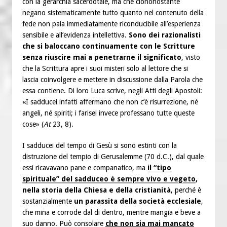
con la gerarchia sacerdotale, ma che ciononostante
negano sistematicamente tutto quanto nel contenuto della
fede non paia immediatamente riconducibile all’esperienza
sensibile e all’evidenza intellettiva.
Sono dei razionalisti
che si baloccano continuamente con le Scritture
senza riuscire mai a penetrarne il significato
, visto
che la Scrittura apre i suoi misteri solo al lettore che si
lascia coinvolgere e mettere in discussione dalla Parola che
essa contiene. Di loro Luca scrive, negli Atti degli Apostoli:
«I sadducei infatti affermano che non c’è risurrezione, né
angeli, né spiriti; i farisei invece professano tutte queste
cose» (
At
23, 8).
I sadducei del tempo di Gesù si sono estinti con la
distruzione del tempio di Gerusalemme (70 d.C.), dal quale
essi ricavavano pane e companatico, ma
il “tipo
spirituale” del sadduceo
è sempre vivo e vegeto
,
nella storia della Chiesa e della cristianità
, perché è
sostanzialmente
un parassita della società ecclesiale
,
che mina e corrode dal di dentro, mentre mangia e beve a
suo danno. Può consolare
che non sia mai mancato