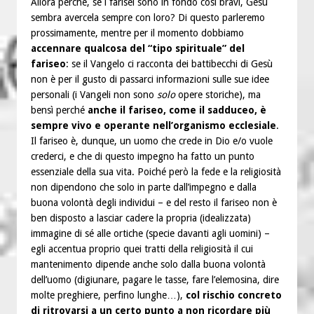
Allora perché, se i farisei sono in fondo così bravi, Gesù
sembra avercela sempre con loro? Di questo parleremo
prossimamente, mentre per il momento dobbiamo
accennare qualcosa del “tipo spirituale” del
fariseo
: se il Vangelo ci racconta dei battibecchi di Gesù
non è per il gusto di passarci informazioni sulle sue idee
personali (i Vangeli non sono
solo
opere storiche), ma
bensì perché
anche il fariseo, come il sadduceo, è
sempre vivo e operante nell’organismo ecclesiale
.
Il fariseo è, dunque, un uomo che crede in Dio e/o vuole
crederci, e che di questo impegno ha fatto un punto
essenziale della sua vita. Poiché però la fede e la religiosità
non dipendono che solo in parte dall’impegno e dalla
buona volontà degli individui – e del resto il fariseo non è
ben disposto a lasciar cadere la propria (idealizzata)
immagine di sé alle ortiche (specie davanti agli uomini) –
egli accentua proprio quei tratti della religiosità il cui
mantenimento dipende anche solo dalla buona volontà
dell’uomo (digiunare, pagare le tasse, fare l’elemosina, dire
molte preghiere, perfino lunghe…),
col rischio concreto
di ritrovarsi a un certo punto a non ricordare più