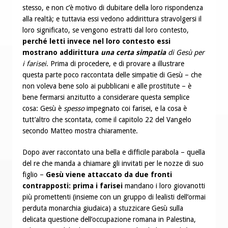
stesso, e non c’è motivo di dubitare della loro rispondenza
alla realtà; e tuttavia essi vedono addirittura stravolgersi il
loro significato, se vengono estratti dal loro contesto,
perché letti invece nel loro contesto essi
mostrano addirittura
una certa simpatia
di Gesù per
i farisei
. Prima di procedere, e di provare a illustrare
questa parte poco raccontata delle simpatie di Gesù – che
non voleva bene solo ai pubblicani e alle prostitute – è
bene fermarsi anzitutto a considerare questa semplice
cosa: Gesù è
spesso
impegnato coi farisei, e la cosa è
tutt’altro che scontata, come il capitolo 22 del Vangelo
secondo Matteo mostra chiaramente.
Dopo aver raccontato una bella e difficile parabola – quella
del re che manda a chiamare gli invitati per le nozze di suo
figlio –
Gesù viene attaccato da due fronti
contrapposti: prima i farisei
mandano i loro giovanotti
più promettenti (insieme con un gruppo di lealisti dell’ormai
perduta monarchia giudaica) a stuzzicare Gesù sulla
delicata questione dell’occupazione romana in Palestina,