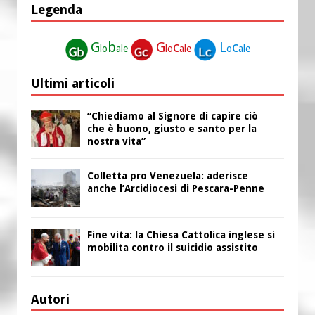
Legenda
G
b
G
c
L
c
lo
ale
lo
ale
o
ale
Ultimi articoli
“Chiediamo al Signore di capire ciò
che è buono, giusto e santo per la
nostra vita”
Colletta pro Venezuela: aderisce
anche l’Arcidiocesi di Pescara-Penne
Fine vita: la Chiesa Cattolica inglese si
mobilita contro il suicidio assistito
Autori