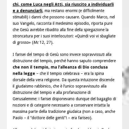
chi, come Luca negli Atti, sia riuscito a individuarli
e a denunciarli
, ma restano enormi (e difficilmente
stimabili) i danni che possono causare. Quando Marco, nel
suo Vangelo, racconta il medesimo episodio, riporta pure
che Gesù avrebbe ribadito alla fine della spiegazione la
stroncatura per i suoi interlocutori: «Quindi voi vi sbagliate
di grosso» (
Mc
12, 27).
I farisei del tempo di Gesù sono invece sopravvissuti alla
distruzione del tempio, perché hanno saputo comprendere
che non il tempio, ma l’alleanza di Dio conclusa
nella legge
– che il tempio celebrava – era la spina
dorsale della vera religione. Da questa intuizione discende
il giudaismo rabbinico, che è l’unico sopravvissuto alla
distruzione del tempio e alla profanazione di
Gerusalemme: i farisei disponevano dunque del bagaglio di
nozioni e di categorie necessario a conservare intatta la
massima parte della tradizione giudaica (non a caso, anche
Paolo – il “dottore delle genti”! – era fariseo).