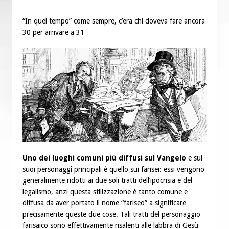
“Chiediamogli di legarci al bene”
“In quel tempo” come sempre, c’era chi doveva fare ancora
“Chiediamo al Signore di capire ciò che
30 per arrivare a 31
è buono, giusto e santo per la nostra
vita”
Uno dei luoghi comuni più diffusi sul Vangelo
e sui
suoi personaggî principali è quello sui farisei: essi vengono
generalmente ridotti ai due soli tratti dell’ipocrisia e del
legalismo, anzi questa stilizzazione è tanto comune e
diffusa da aver portato il nome “fariseo” a significare
precisamente queste due cose. Tali tratti del personaggio
farisaico sono effettivamente risalenti alle labbra di Gesù