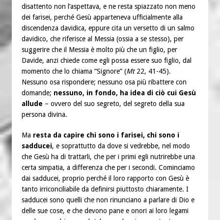
disattento non l’aspettava, e ne resta spiazzato non meno
dei farisei, perché Gesù apparteneva ufficialmente alla
discendenza davidica, eppure cita un versetto di un salmo
davidico, che riferisce al Messia (ossia a se stesso), per
suggerire che il Messia è molto più che un figlio, per
Davide, anzi chiede come egli possa essere suo figlio, dal
momento che lo chiama “Signore” (
Mt
22, 41-45).
Nessuno osa rispondere; nessuno osa più ribattere con
domande;
nessuno, in fondo, ha idea di ciò cui Gesù
allude
– ovvero del suo segreto, del segreto della sua
persona divina.
Ma
resta da capire chi sono i farisei, chi sono i
sadducei
, e soprattutto da dove si vedrebbe, nel modo
che Gesù ha di trattarli, che per i primi egli nutrirebbe una
certa simpatia, a differenza che per i secondi. Cominciamo
dai sadducei, proprio perché il loro rapporto con Gesù è
tanto irriconciliabile da definirsi piuttosto chiaramente. I
sadducei sono quelli che non rinunciano a parlare di Dio e
delle sue cose, e che devono pane e onori ai loro legami