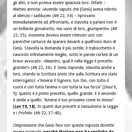
gli altri, e non poteva essere spiaciuta loro. Difatti –
Matteo annota: «Avendo saputo che [Gesù] aveva ridotto
al silenzio i sadducei» (
Mt
22, 34) – riprovano
immediatamente ad affrontarlo, e stavolta a parlare non è
un brillante giovanotto, ma «uno di loro, giurisperito» (
Mt
22, 35), insomma doveva essere ritenuto uno con
parecchie cartucce da sparare davanti a quell’osso duro di
Gesù. Stavolta la domanda è più sottile, il trabocchetto è
nascosto infinitamente meglio, sotto le parole cortesi di un
bravo avvocato: «Maestro, qual è nella legge il precetto
grande?» (
Mt
22, 36). E Gesù risponde, stavolta anche a
loro, citando la Scrittura (visto che sulla Scrittura era stato
interrogato): «“Amerai il Signore, tuo Dio, con tutto il
cuore e con tutta l’anima e con tutta la tua forza” [
Deut
6,
5]: questo è il primo precetto, quello grande. E il secondo
è simile a quello: “Amerai il tuo prossimo come te stesso”
[
Lev
19, 18
]. In questi due precetti si riassumono la Legge
e i Profeti» (
Mt
22, 37-40).
L’impressione che Gesù fece con questa risposta dovette
essere notevole,
perché Matteo non ha repliche da