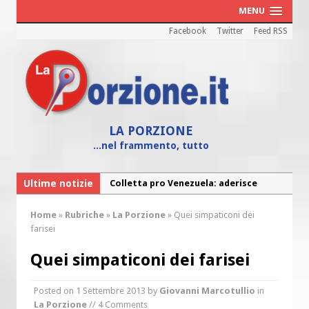
MENU
Facebook
Twitter
Feed RSS
LA PORZIONE
...nel frammento, tutto
Ultime notizie
Colletta pro Venezuela: aderisce
anche l’Arcidiocesi di Pescara-Penne
Home
»
Rubriche
»
La Porzione
»
Quei simpaticoni dei
Fine vita: la Chiesa Cattolica inglese si
farisei
mobilita contro il suicidio assistito
Quei simpaticoni dei farisei
Torna la festa della Madonnina a
Montesilvano: “Tanta la devozione”
Posted on
1 Settembre 2013
by
Giovanni Marcotullio
in
Torna la festa di Sant’Andrea:
La Porzione
// 4 Comments