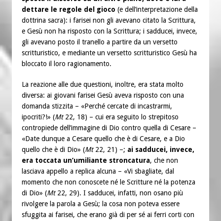
dettare le regole del gioco
(e dell’interpretazione della
dottrina sacra): i farisei non gli avevano citato la Scrittura,
e Gesù non ha risposto con la Scrittura; i sadducei, invece,
gli avevano posto il tranello a partire da un versetto
scritturistico, e mediante un versetto scritturistico Gesù ha
bloccato il loro ragionamento.
La reazione alle due questioni, inoltre, era stata molto
diversa: ai giovani farisei Gesù aveva risposto con una
domanda stizzita – «Perché cercate di incastrarmi,
ipocriti?!» (
Mt
22, 18) – cui era seguito lo strepitoso
contropiede dell’immagine di Dio contro quella di Cesare –
«Date dunque a Cesare quello che è di Cesare, e a Dio
quello che è di Dio» (
Mt
22, 21) –;
ai sadducei, invece,
era toccata un’umiliante stroncatura
, che non
lasciava appello a replica alcuna – «Vi sbagliate, dal
momento che non conoscete né le Scritture né la potenza
di Dio» (
Mt
22, 29). I sadducei, infatti, non osano più
rivolgere la parola a Gesù; la cosa non poteva essere
sfuggita ai farisei, che erano già di per sé ai ferri corti con