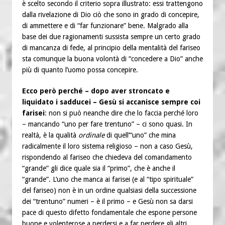
è scelto secondo il criterio sopra illustrato: essi trattengono
dalla rivelazione di Dio ciò che sono in grado di concepire,
di ammettere e di “far funzionare” bene. Malgrado alla
base dei due ragionamenti sussista sempre un certo grado
di mancanza di fede, al principio della mentalità del fariseo
sta comunque la buona volontà di “concedere a Dio” anche
più di quanto l’uomo possa concepire.
Ecco però perché – dopo aver stroncato e
liquidato i sadducei – Gesù si accanisce sempre coi
farisei
: non si può neanche dire che lo faccia perché loro
– mancando “uno per fare trentuno” – ci sono quasi. In
realtà, è la qualità
ordinale
di quell’“uno” che mina
radicalmente il loro sistema religioso – non a caso Gesù,
rispondendo al fariseo che chiedeva del comandamento
“grande” gli dice quale sia il “primo”, che è anche il
“grande”. L’uno che manca ai farisei (e al “tipo spirituale”
del fariseo) non è in un ordine qualsiasi della successione
dei “trentuno” numeri – è il primo – e Gesù non sa darsi
pace di questo difetto fondamentale che espone persone
buone e volenterose a perdersi e a far perdere gli altri.