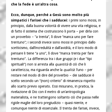
che la fede è un’altra cosa
.
Ecco, dunque, perché a Gesù sono molto più
simpatici i farisei che i sadducei
: i primi sono mossi, in
principio, dalla buona volontà di vivere una vita religiosa, e
di fatto il sistema che costruiscono li porta – per dirla con
un proverbio – “a trenta”, lì dove “manca uno per fare
trentuno”; i secondi invece sono mossi in principio dallo
scetticismo, dall’incredulità e dall’avidità, e il loro modo di
pensare li tiene “a uno”, lì dove “manca trenta per fare
trentuno”. La differenza tra i due gruppi (e i due “tipi
spirituali”) non si arresta alla
quantità
di ciò che li
caratterizza, ma riguarda anche la
qualità
: l’uno – per
restare nel modo di dire del proverbio – dei sadducei è
scelto secondo un “(non)-criterio” di rimanenza rispetto
allo scarto previo operato. Essi misurano, in pratica, la
rivelazione di Dio con il metro di un’antropologia
materialista, e ne trattengono soltanto ciò che passa nelle
rigide maglie del loro pregiudizio – quasi niente, e
comunque niente di essenziale. Il trenta dei farisei, invece,