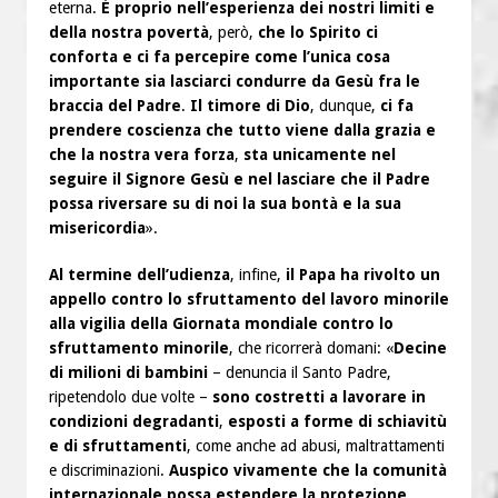
eterna.
È proprio nell’esperienza dei nostri limiti e
della nostra povertà
, però,
che lo Spirito ci
conforta e ci fa percepire come l’unica cosa
importante sia lasciarci condurre da Gesù fra le
braccia del Padre
.
Il timore di Dio
, dunque,
ci fa
prendere coscienza che tutto viene dalla grazia e
che la nostra vera forza
,
sta unicamente nel
seguire il Signore Gesù e nel lasciare che il Padre
possa riversare su di noi la sua bontà e la sua
misericordia
».
Al termine dell’udienza
, infine,
il Papa ha rivolto un
appello contro lo sfruttamento del lavoro minorile
alla vigilia della Giornata mondiale contro lo
sfruttamento minorile
, che ricorrerà domani: «
Decine
di milioni di bambini
– denuncia il Santo Padre,
ripetendolo due volte –
sono costretti a lavorare in
condizioni degradanti
,
esposti a forme di schiavitù
e di sfruttamenti
, come anche ad abusi, maltrattamenti
e discriminazioni.
Auspico vivamente che la comunità
internazionale possa estendere la protezione