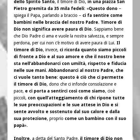
dello Spirito Santo
, il timore di Dio,
in una piazza San
Pietro gremita da 35 mila fedeli
: «
Questo dono
–
spiega il Papa, parlando a braccio –
ci fa sentire come
bambini nelle braccia del nostro Padre
.
Timore di
Dio non significa avere paura di Dio
. Sappiamo bene
che Dio Padre ci ama e vuole la nostra salvezza, e sempre
perdona, per cui non c’è motivo di avere paura di Lui.
Il
timore di Dio
, invece,
ci ricorda quanto siamo piccoli
di fronte a Dio e al suo amore e che il nostro bene
sta nell’abbandonarci con umiltà
,
rispetto e fiducia
nelle sue mani
.
Abbandonarci al nostro Padre
,
che
ci vuole tanto bene
:
questo è ciò che ci permette
il timore di Dio
, dono che ci infonde consolazione e
pace,
e ci porta a sentirci così come siamo
, cioè
piccoli,
con quell’atteggiamento di chi ripone tutte
le sue preoccupazioni e le sue attese in Dio e si
sente avvolto e sostenuto dal suo calore e dalla
sua protezione
, proprio
come un bambino con il suo
papà
».
Inoltre
, a detta del Santo Padre,
il timore di Dio non