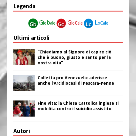
Legenda
G
b
G
c
L
c
lo
ale
lo
ale
o
ale
Ultimi articoli
“Chiediamo al Signore di capire ciò
che è buono, giusto e santo per la
nostra vita”
Colletta pro Venezuela: aderisce
anche l’Arcidiocesi di Pescara-Penne
Fine vita: la Chiesa Cattolica inglese si
mobilita contro il suicidio assistito
Autori