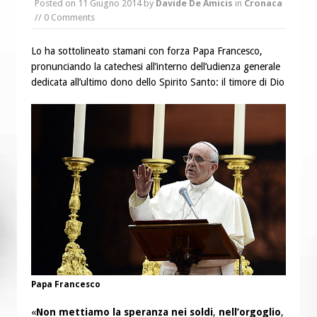
Posted on
11 Giugno 2014
by
Davide De Amicis
in
Cronaca
“Chiediamogli di legarci al bene”
// 0 Comments
“Chiediamo al Signore di capire ciò che
è buono, giusto e santo per la nostra
Lo ha sottolineato stamani con forza Papa Francesco,
pronunciando la catechesi all’interno dell’udienza generale
vita”
dedicata all’ultimo dono dello Spirito Santo: il timore di Dio
Papa Francesco
«
Non mettiamo la speranza nei soldi
,
nell’orgoglio
,