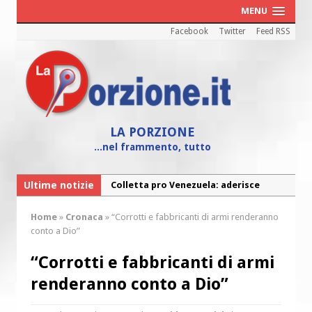
MENU
Facebook
Twitter
Feed RSS
LA PORZIONE
...nel frammento, tutto
Ultime notizie
Colletta pro Venezuela: aderisce
anche l’Arcidiocesi di Pescara-Penne
Home
»
Cronaca
»
“Corrotti e fabbricanti di armi renderanno
Fine vita: la Chiesa Cattolica inglese si
conto a Dio”
mobilita contro il suicidio assistito
“Corrotti e fabbricanti di armi
Torna la festa della Madonnina a
renderanno conto a Dio”
Montesilvano: “Tanta la devozione”
Torna la festa di Sant’Andrea: