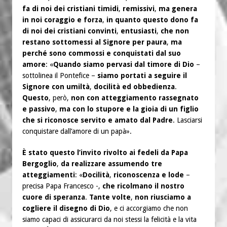
fa di noi dei cristiani timidi
,
remissivi
,
ma genera
in noi coraggio e forza
,
in quanto questo dono fa
di noi dei cristiani convinti
,
entusiasti
,
che non
restano sottomessi al Signore per paura
,
ma
perché sono commossi e conquistati dal suo
amore
: «
Quando siamo pervasi dal timore di Dio
–
sottolinea il Pontefice –
siamo portati a seguire il
Signore con umiltà
,
docilità ed obbedienza
.
Questo
, però,
non con atteggiamento rassegnato
e passivo
,
ma con lo stupore e la gioia di un figlio
che si riconosce servito e amato dal Padre
. Lasciarsi
conquistare dall’amore di un papà».
È stato questo l’invito rivolto ai fedeli da Papa
Bergoglio
,
da realizzare assumendo tre
atteggiamenti
: «
Docilità
,
riconoscenza e lode
–
precisa Papa Francesco -,
che ricolmano il nostro
cuore di speranza
.
Tante volte
,
non riusciamo a
cogliere il disegno di Dio
, e ci accorgiamo che non
siamo capaci di assicurarci da noi stessi la felicità e la vita