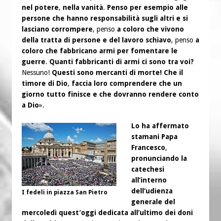
nel potere
,
nella vanità
.
Penso per esempio alle
persone che hanno responsabilità sugli altri e si
lasciano corrompere
, penso
a coloro che vivono
della tratta di persone e del lavoro schiavo
, penso
a
coloro che fabbricano armi per fomentare le
guerre
.
Quanti fabbricanti di armi ci sono tra voi?
Nessuno!
Questi sono mercanti di morte! Che il
timore di Dio
,
faccia loro comprendere che un
giorno tutto finisce e che dovranno rendere conto
a Dio
».
Lo ha affermato
stamani Papa
Francesco
,
pronunciando la
catechesi
all’interno
dell’udienza
I fedeli in piazza San Pietro
generale del
mercoledì quest’oggi dedicata all’ultimo dei doni