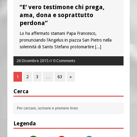
“E’ vero testimone chi prega,
ama, dona e soprattutto
perdona”
Lo ha affermato stamani Papa Francesco,
pronunciando l'Angelus in piazza San Pietro nella
solennità di Santo Stefano protomartire
[...]
26 Dicembre 2015 // 0 Comments
1
2
3
…
63
»
Cerca
Legenda