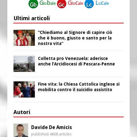
G
b
G
c
L
c
lo
ale
lo
ale
o
ale
Ultimi articoli
“Chiediamo al Signore di capire ciò
che è buono, giusto e santo per la
nostra vita”
Colletta pro Venezuela: aderisce
anche l’Arcidiocesi di Pescara-Penne
Fine vita: la Chiesa Cattolica inglese si
mobilita contro il suicidio assistito
Autori
Davide De Amicis
published 4868 articles