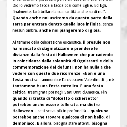
Dio lo vedremo faccia a faccia così come Egli è. Ed Egli,
finalmente, farà brillare la sua santità anche su di noi”.
Quando anche noi usciremo da questo parto della
terra
per entrare dentro quella luce infinita
, senza
nessun ombra,
anche noi piangeremo di gioia
».
Al termine della celebrazione eucaristica,
il presule non
ha mancato di stigmatizzare e prendere le
distanze dalla festa di Halloween che pur cadendo
in coincidenza della solennità di Ognissanti e della
commemorazione dei defunti
,
non ha nulla a che
vedere con queste due ricorrenze
: «
Non è una
festa nostra
– ammonisce l’arcivescovo Valentinetti -,
né
tantomeno è una festa cattolica
.
È una festa
celtica
, trasmigrata poi negli Stati Uniti d’America.
Fin
quando si tratta di “dolcetto o scherzetto”
potrebbe anche essere tollerata
,
ma dietro
Halloween
– se si scava più in profondità –
qualcuno
potrebbe anche trovare qualcosa di non bello
,
di
demoniaco
.
E allora
, bisogna stare attenti,
bisogna