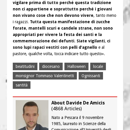
vigilare prima di tutto perché questa tradizione
non ci appartiene e soprattutto perché i giovani
non vivano cose che non devono vivere
, tanto meno
i ragazzi.
Tutta questa manifestazione di zucche
forate
,
mantelli scuri e
candele strane, non sono
appropriati per vivere la festa dei santi e la
commemorazione dei defunti
.
Siate vigilanti
,
ci
sono lupi rapaci vestiti con pelli d’agnello
e al
pastore, qualche volta, tocca indicare tutto questo».
beatitudini
diocesano
Halloween
locale
monsignor Tommaso Valentinetti
Ognissanti
santità
About Davide De Amicis
(
4868 Articles
)
Nato a Pescara il 9 novembre
1985, laureato in Scienze della
Comunicazione all'Università degli