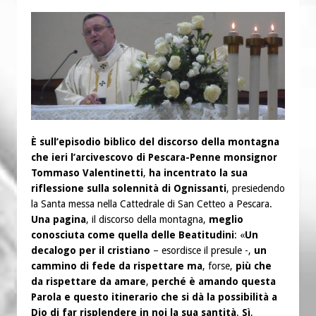
È sull’episodio biblico del discorso della montagna
che ieri l’arcivescovo di Pescara-Penne
monsignor
Tommaso Valentinetti
,
ha incentrato la sua
riflessione sulla solennità di Ognissanti
, presiedendo
la Santa messa nella Cattedrale di San Cetteo a Pescara.
Una pagina
, il discorso della montagna,
meglio
conosciuta come quella delle Beatitudini
: «
Un
decalogo per il cristiano
– esordisce il presule -,
un
cammino di fede da rispettare ma
, forse,
più che
da rispettare da amare
,
p
erché è amando questa
Parola e questo itinerario
che si dà la possibilità a
Dio di far risplendere in noi la sua santità
.
Sì
,