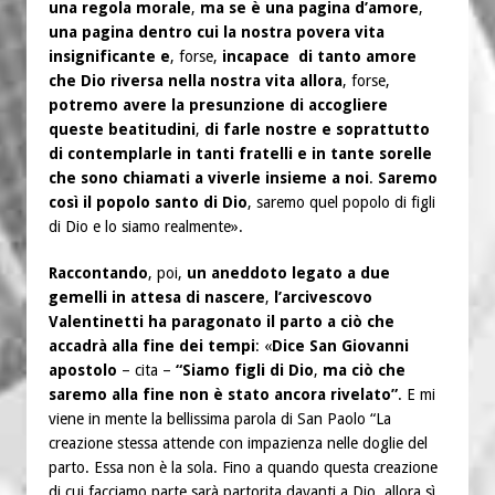
una regola morale
,
ma se è una pagina d’amore
,
una pagina dentro cui la nostra povera vita
insignificante e
, forse,
incapace di tanto amore
che Dio riversa nella nostra vita allora
, forse,
potremo avere la presunzione di accogliere
queste beatitudini
,
di farle nostre e soprattutto
di contemplarle in tanti fratelli e in tante sorelle
che sono chiamati a viverle insieme a noi
.
Saremo
così il popolo santo di Dio
, saremo quel popolo di figli
di Dio e lo siamo realmente».
Raccontando
, poi,
un aneddoto legato a due
gemelli in attesa di nascere
,
l’arcivescovo
Valentinetti ha paragonato il parto a ciò che
accadrà alla fine dei tempi
: «
Dice San Giovanni
apostolo
– cita –
“Siamo figli di Dio
,
ma ciò che
saremo alla fine non è stato ancora rivelato”
. E mi
viene in mente la bellissima parola di San Paolo “La
creazione stessa attende con impazienza nelle doglie del
parto. Essa non è la sola. Fino a quando questa creazione
di cui facciamo parte sarà partorita davanti a Dio, allora sì,