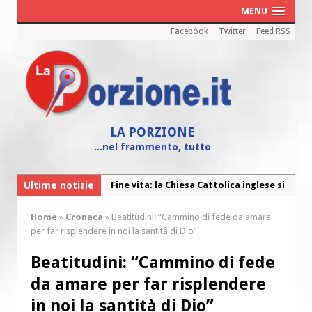
MENU
Facebook
Twitter
Feed RSS
LA PORZIONE
...nel frammento, tutto
Ultime notizie
Fine vita: la Chiesa Cattolica inglese si
mobilita contro il suicidio assistito
Home
»
Cronaca
»
Beatitudini: “Cammino di fede da amare
Torna la festa della Madonnina a
per far risplendere in noi la santità di Dio”
Montesilvano: “Tanta la devozione”
Beatitudini: “Cammino di fede
Torna la festa di Sant’Andrea:
da amare per far risplendere
“Chiediamogli di legarci al bene”
in noi la santità di Dio”
“Chiediamo al Signore di capire ciò che