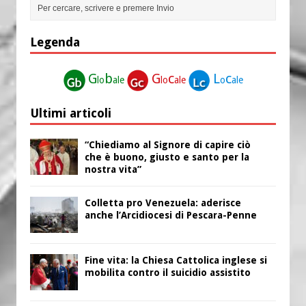
Legenda
G
b
G
c
L
c
lo
ale
lo
ale
o
ale
Ultimi articoli
“Chiediamo al Signore di capire ciò
che è buono, giusto e santo per la
nostra vita”
Colletta pro Venezuela: aderisce
anche l’Arcidiocesi di Pescara-Penne
Fine vita: la Chiesa Cattolica inglese si
mobilita contro il suicidio assistito