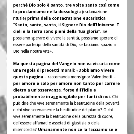
perché Dio solo è santo
,
tre volte santo così come
lo proclamiamo nella dossologia
(esclamazione
rituale)
prima della consacrazione eucaristica
“Santo
,
santo, santo
,
il Signore Dio dell’Universo
.
I
cieli e la terra sono pieni della Tua gloria”
. Se
possiamo sperare di vivere la santità, possiamo sperare di
essere partecipi della santità di Dio, se facciamo spazio a
Dio nella nostra vita».
Ma questa pagina del Vangelo non va vissuta come
una regola di precetti morali
: «
Dobbiamo vivere
questa pagina
– raccomanda monsignor Valentinetti –
per amore e solo per amore non tanto per correre
dietro a un’osservanza
,
forse difficile e
probabilmente irraggiungibile per tanti di noi
. Chi
può dire che vive serenamente la beatitudine della povertà
o chi vive serenamente la beatitudine del pianto? O chi
vive serenamente la beatitudine della purezza di cuore,
dell’essere affamati e assetati di giustizia o della
misericordia?
Umanamente non ce la facciamo se è