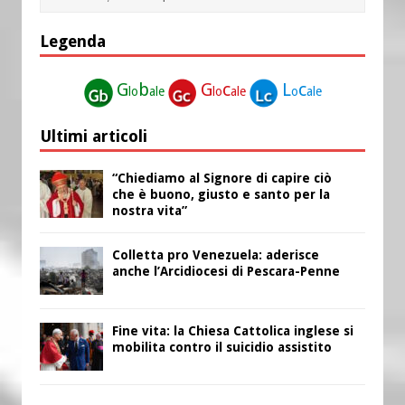
Legenda
G
b
G
c
L
c
lo
ale
lo
ale
o
ale
Ultimi articoli
“Chiediamo al Signore di capire ciò
che è buono, giusto e santo per la
nostra vita”
Colletta pro Venezuela: aderisce
anche l’Arcidiocesi di Pescara-Penne
Fine vita: la Chiesa Cattolica inglese si
mobilita contro il suicidio assistito