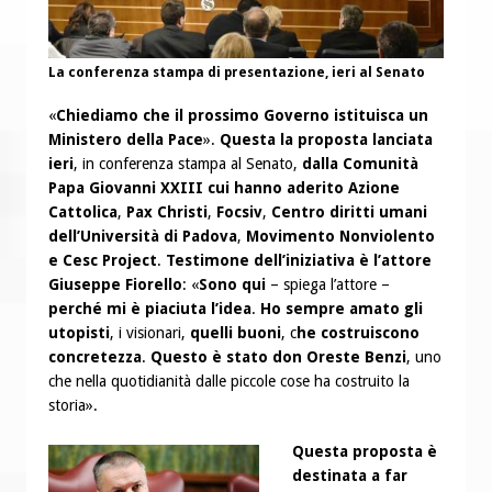
La conferenza stampa di presentazione, ieri al Senato
«
Chiediamo che il prossimo Governo istituisca un
Ministero della Pace
».
Questa la proposta lanciata
ieri
, in conferenza stampa al Senato,
dalla Comunità
Papa Giovanni XXIII
cui hanno aderito Azione
Cattolica
,
Pax Christi
,
Focsiv
,
Centro diritti umani
dell’Università di Padova
,
Movimento Nonviolento
e
Cesc Project
.
Testimone dell’iniziativa è l’attore
Giuseppe Fiorello
: «
Sono qui
– spiega l’attore –
perché mi è piaciuta l’idea
.
Ho sempre amato gli
utopisti
, i visionari,
quelli buoni
, c
he costruiscono
concretezza
.
Questo è stato don Oreste Benzi
, uno
che nella quotidianità dalle piccole cose ha costruito la
storia».
Questa proposta è
destinata a far