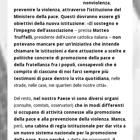
nonviolenza
,
prevenire la violenza
,
attraverso l’istituzione del
Ministero della pace
.
Questi dovranno essere gli
obiettivi della nuova istituzione
: «
Il sostegno e
l’impegno dell’associazione
– precisa
Matteo
Truffelli
, presidente dell’Azione cattolica italiana –
non
potevano mancare per un’iniziativa che intende
chiamare le istituzioni a dare attuazione a scelte e
politiche concrete di promozione della pace e
della fratellanza fra i popoli
,
consapevoli che è
compito di ciascuno di noi farci sempre più
testimoni di pace dentro la vita quotidiana
, nelle
strade, nelle case, nei quartieri delle nostre città».
Del resto,
nel nostro Paese vi sono diversi organi
(consulte, comitati, osservatori)
che in modi differenti
si occupano di attività connesse alla promozione
della pace e alla prevenzione della violenza
.
Manca
,
però,
una cabina di regia istituzionale per dar vita a
un nuovo sistema nazionale per la promozione
della pace
.
Ecco perché
, a detta dei proponenti,
il