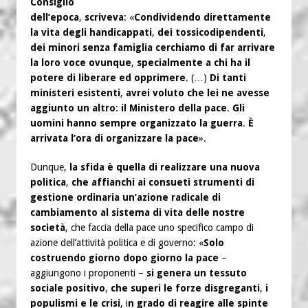
Consiglio
dell’epoca
,
scriveva
: «
Condividendo direttamente
la vita degli handicappati
,
dei tossicodipendenti
,
dei minori senza famiglia cerchiamo di far arrivare
la loro voce ovunque
,
specialmente a chi ha il
potere di liberare ed opprimere
. (…)
Di tanti
ministeri esistenti
,
avrei voluto che lei ne avesse
aggiunto un altro
:
il Ministero della pace
.
Gli
uomini hanno sempre organizzato la guerra
.
È
arrivata l’ora di organizzare la pace
».
Dunque,
la sfida è quella di realizzare una nuova
politica
,
che affianchi ai consueti strumenti di
gestione ordinaria un’azione radicale di
cambiamento al sistema di vita delle nostre
società
, che faccia della pace uno specifico campo di
azione dell’attività politica e di governo: «
Solo
costruendo giorno dopo giorno la pace
–
aggiungono i proponenti –
si genera un tessuto
sociale positivo
,
che superi le forze disgreganti
,
i
populismi e le crisi
, i
n grado di reagire alle spinte