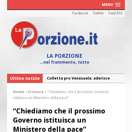
MENU
Facebook
Twitter
Feed RSS
LA PORZIONE
...nel frammento, tutto
Ultime notizie
Colletta pro Venezuela: aderisce
anche l’Arcidiocesi di Pescara-Penne
Home
»
Cronaca
»
“Chiediamo che il prossimo Governo
Fine vita: la Chiesa Cattolica inglese si
istituisca un Ministero della pace”
mobilita contro il suicidio assistito
“Chiediamo che il prossimo
Torna la festa della Madonnina a
Governo istituisca un
Montesilvano: “Tanta la devozione”
Ministero della pace”
Torna la festa di Sant’Andrea: