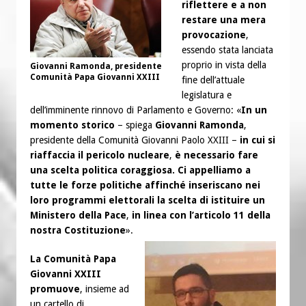
riflettere e a non
restare una mera
provocazione
,
essendo stata lanciata
proprio in vista della
Giovanni Ramonda, presidente
Comunità Papa Giovanni XXIII
fine dell’attuale
legislatura e
dell’imminente rinnovo di Parlamento e Governo: «
In un
momento storico
– spiega
Giovanni Ramonda
,
presidente della Comunità Giovanni Paolo XXIII –
in cui si
riaffaccia il pericolo nucleare
,
è necessario fare
una scelta politica coraggiosa.
Ci appelliamo a
tutte le forze politiche affinché inseriscano nei
loro programmi elettorali la scelta di istituire un
Ministero della Pace
,
in linea con l’articolo 11 della
nostra Costituzione
».
La Comunità Papa
Giovanni XXIII
promuove
, insieme ad
un cartello di