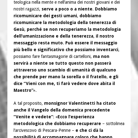
teologica nella mente e nell’anima dei nostri giovani e dei
nostri ragazzi,
serve a poco o a niente
.
Dobbiamo
ricomunicare dei gesti umani
,
dobbiamo
ricomunicare la metodologia della tenerezza di
Gesù
,
perché se non recuperiamo la metodologia
dell’umanizzazione e della tenerezza
,
il nostro
messaggio resta muto
.
Può essere il messaggio
più bello e significativo che possiamo inventarci
,
possiamo fare fantasmagorie di cartelloni,
ma non
servirà a niente se tutto questo non passerà
attraverso uno scambio di umanità di qualcuno
che prende per mano la sorella
o il fratello
,
e gli
dice “Vieni con me, ti farò vedere dove abita il
Maestro”
».
A tal proposito,
monsignor Valentinetti ha citato
anche il Vangelo della domenica precedente
“Venite e vedete”
: «
Ecco l’esperienza
metodologica che dobbiamo recuperare
– sottolinea
l’arcivescovo di Pescara-Penne –
e che ci dà la
possibilità di accompagnare coloro che hanno