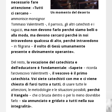
necessario fare
attenzione
: «
Tutti
Un momento del deserto
ci cercano
–
ammonisce monsignor
Tommaso Valentinetti -, il parroco, gli altri catechisti e i
ragazzi,
ma non devono farlo perché siamo belli o
alla moda
,
ma devono cercarci perché in noi
intravedono qualcosa di alto
,
perché intravedono
– in filigrana –
il volto di Gesù umanamente
presente e divinamente operante».
Del resto,
la vocazione del catechista e
dell’educatore è fondamentale
: «
Sapete
– ricorda
l’arcivescovo Valentinetti -,
il vescovo è il primo
catechista
.
Voi siete catechisti con me e ci viene
chiesto di farci tutto a tutti
, di usare tutte le
attenzioni, le metodologie e le situazioni possibili,
perché
il Vangelo
– che ci brucia dentro o per lo meno dovrebbe
farlo –
sia annunciato e gridato a tutti nella sua
integralità
».