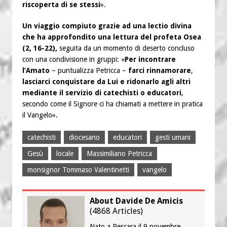
riscoperta di se stessi
».
Un viaggio compiuto
grazie ad una lectio divina
che ha approfondito una lettura del profeta Osea
(2, 16-22),
seguita da un momento di deserto concluso
con una condivisione in gruppi: «
Per incontrare
l’Amato
– puntualizza Petricca –
farci rinnamorare
,
lasciarci conquistare da Lui e ridonarlo agli altri
mediante il servizio di catechisti o educatori
,
secondo come il Signore ci ha chiamati a mettere in pratica
il Vangelo».
catechisti
diocesano
educatori
gesti umani
Gesù
locale
Massimiliano Petricca
monsignor Tommaso Valentinetti
vangelo
About Davide De Amicis
(
4868 Articles
)
Nato a Pescara il 9 novembre