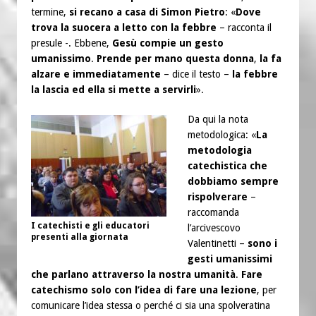
termine,
si recano a casa di Simon Pietro
: «
Dove
trova la suocera a letto con la febbre
– racconta il
presule -. Ebbene,
Gesù compie un gesto
umanissimo
.
Prende per mano questa donna
,
la fa
alzare e immediatamente
– dice il testo –
la febbre
la lascia ed ella si mette a servirli
».
Da qui la nota
metodologica: «
La
metodologia
catechistica che
dobbiamo sempre
rispolverare
–
raccomanda
I catechisti e gli educatori
l’arcivescovo
presenti alla giornata
Valentinetti –
sono i
gesti umanissimi
che parlano attraverso la nostra umanità
.
Fare
catechismo solo con l’idea di fare una lezione
, per
comunicare l’idea stessa o perché ci sia una spolveratina