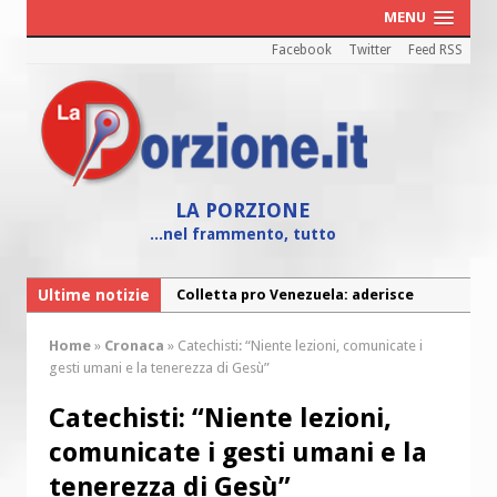
MENU
Facebook
Twitter
Feed RSS
LA PORZIONE
...nel frammento, tutto
Ultime notizie
Colletta pro Venezuela: aderisce
anche l’Arcidiocesi di Pescara-Penne
Home
»
Cronaca
»
Catechisti: “Niente lezioni, comunicate i
Fine vita: la Chiesa Cattolica inglese si
gesti umani e la tenerezza di Gesù”
mobilita contro il suicidio assistito
Catechisti: “Niente lezioni,
Torna la festa della Madonnina a
comunicate i gesti umani e la
Montesilvano: “Tanta la devozione”
tenerezza di Gesù”
Torna la festa di Sant’Andrea: