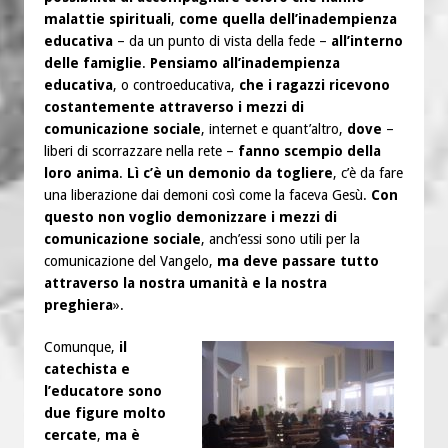
malattie spirituali
,
come quella dell’inadempienza
educativa
– da un punto di vista della fede –
all’interno
delle famiglie
.
Pensiamo all’inadempienza
educativa
, o controeducativa,
che i ragazzi ricevono
costantemente attraverso i mezzi di
comunicazione sociale
, internet e quant’altro,
dove
–
liberi di scorrazzare nella rete –
fanno scempio della
loro anima
.
Lì c’è un demonio da togliere
, c’è da fare
una liberazione dai demoni così come la faceva Gesù.
Con
questo non voglio demonizzare i mezzi di
comunicazione sociale
, anch’essi sono utili per la
comunicazione del Vangelo,
ma deve passare tutto
attraverso la nostra umanità e la nostra
preghiera
».
Comunque,
il
catechista e
l’educatore sono
due figure molto
cercate
,
ma è