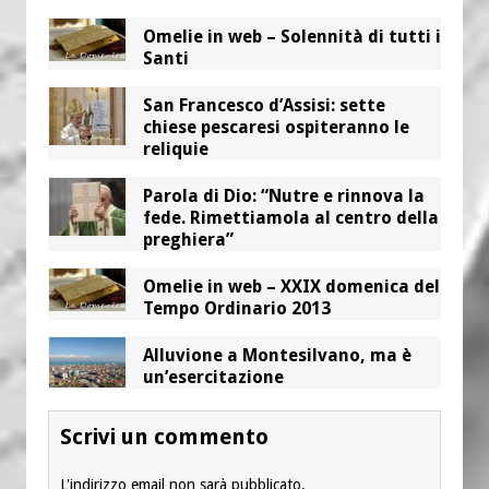
Omelie in web – Solennità di tutti i
Santi
San Francesco d’Assisi: sette
chiese pescaresi ospiteranno le
reliquie
Parola di Dio: “Nutre e rinnova la
fede. Rimettiamola al centro della
preghiera”
Omelie in web – XXIX domenica del
Tempo Ordinario 2013
Alluvione a Montesilvano, ma è
un’esercitazione
Scrivi un commento
L'indirizzo email non sarà pubblicato.