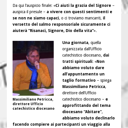
Da qui l’auspicio finale: «
Ci aiuti la grazia del Signore
–
auspica il presule –
a vivere con questi sentimenti e
se non ne siamo capaci
, o ci troviamo mancanti,
il
versetto del salmo responsoriale sicuramente ci
aiuterà “Risanaci, Signore, Dio della vita”
».
Una giornata
, quella
organizzata dall’Ufficio
catechistico diocesano,
dai
tratti spirituali
: «
Non
abbiamo voluto dare
all’appuntamento un
taglio formativo
– spiega
Massimiliano Petricca
,
direttore dell’Ufficio
catechistico diocesano –
e
Massimiliano Petricca,
direttore Ufficio
approfittando del tema
catechistico diocesano
diocesano “Abitare”
,
abbiamo voluto declinarlo
facendo compiere ai partecipanti un viaggio alla