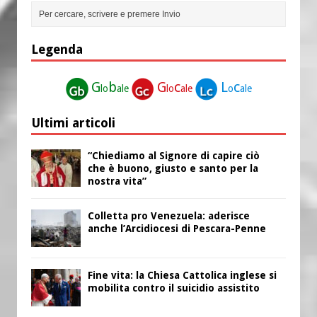
Legenda
G
b
G
c
L
c
lo
ale
lo
ale
o
ale
Ultimi articoli
“Chiediamo al Signore di capire ciò
che è buono, giusto e santo per la
nostra vita”
Colletta pro Venezuela: aderisce
anche l’Arcidiocesi di Pescara-Penne
Fine vita: la Chiesa Cattolica inglese si
mobilita contro il suicidio assistito