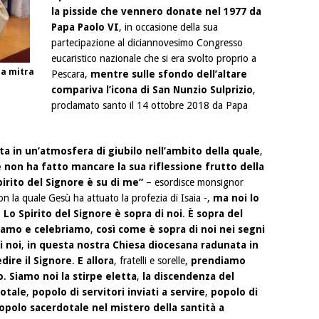
la pisside che vennero donate nel 1977 da
Papa Paolo VI
, in occasione della sua
partecipazione al diciannovesimo Congresso
eucaristico nazionale che si era svolto proprio a
la mitra
Pescara,
mentre sulle sfondo dell’altare
compariva l’icona di San Nunzio Sulprizio
,
proclamato santo il 14 ottobre 2018 da Papa
ta in un’atmosfera di giubilo nell’ambito della quale
,
 non ha fatto mancare la sua riflessione frutto della
pirito del Signore è su di me”
– esordisce monsignor
n la quale Gesù ha attuato la profezia di Isaia -,
ma noi lo
.
Lo Spirito del Signore è sopra di noi
.
È sopra del
viamo e celebriamo
,
così come è sopra di noi nei segni
i noi
,
in questa nostra Chiesa diocesana radunata in
dire il Signore
.
E allora
, fratelli e sorelle,
prendiamo
o
.
Siamo noi la stirpe eletta
,
la discendenza del
dotale
,
popolo di servitori inviati a servire
,
popolo di
opolo sacerdotale nel mistero della santità a