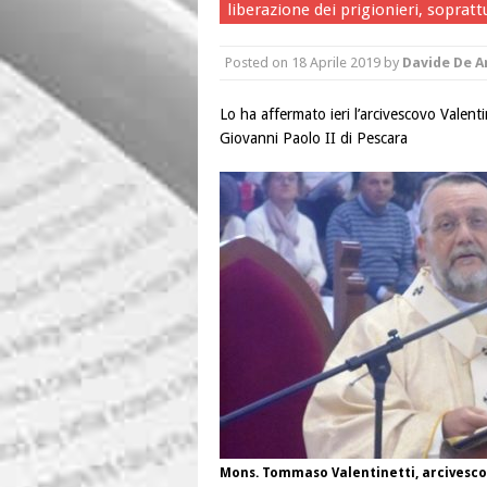
liberazione dei prigionieri, sopratt
Posted on
18 Aprile 2019
by
Davide De A
Lo ha affermato ieri l’arcivescovo Valent
Giovanni Paolo II di Pescara
Mons. Tommaso Valentinetti, arcivesco