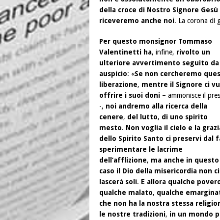
della croce di Nostro Signore Gesù 
riceveremo anche noi
. La corona di gl
Per questo monsignor Tommaso
Valentinetti ha
, infine,
rivolto un
ulteriore avvertimento seguito da
auspicio
: «
Se non cercheremo que
liberazione
,
mentre il Signore ci v
offrire i suoi doni
– ammonisce il pres
-,
noi andremo alla ricerca della
cenere
,
del lutto
,
di uno spirito
mesto
.
Non voglia il cielo e la grazi
dello Spirito Santo ci preservi dal f
sperimentare le lacrime
dell’afflizione
,
ma anche in questo
caso il Dio della misericordia non ci
lascerà soli
.
E allora qualche pover
qualche malato
,
qualche emargina
che non ha la nostra stessa religio
le nostre tradizioni
,
in un mondo p