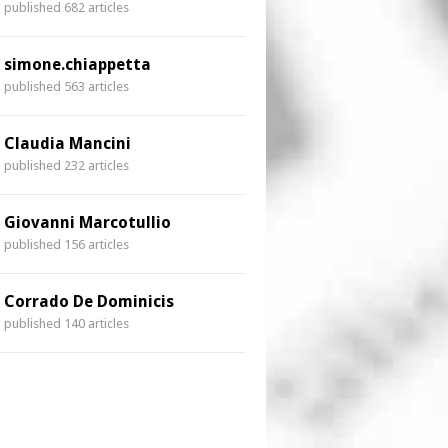
published 682 articles
simone.chiappetta
published 563 articles
Claudia Mancini
published 232 articles
Giovanni Marcotullio
published 156 articles
Corrado De Dominicis
published 140 articles