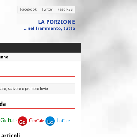
Facebook
Twitter
Feed RSS
LA PORZIONE
...nel frammento, tutto
Penne
 assistito
ione”
r la nostra vita”
da
G
b
G
c
L
c
lo
ale
lo
ale
o
ale
 articoli