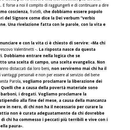
o
. E forse a noi il compito di raggiungerli e di continuare a dire
amo coscienza
, fratelli,
che dobbiamo essere popolo
ori del Signore come dice la Dei verbum “verbis
one
.
Una rivelazione fatta con le parole
,
con la vita e
nunciare e con la vita ci è chiesto di servire
: «
Ma chi
ivescovo Valentinetti -.
La risposta nasce da questa
i
.
Dobbiamo entrare nella logica che se
tto una scelta di campo
,
una scelta evangelica
.
Non
ranno distaccati dai loro beni,
non serviremo mai chi ha il
i vantaggi personali e non per essere al servizio del bene
questa Parola,
vogliamo proclamare la liberazione dei
Quelli che a causa della povertà materiale sono
i barboni
,
i drogati
.
Vogliamo proclamare la
 stipendio alla fine del mese
,
a causa della mancanza
are in nero
,
di chi non ha il necessario per curare la
lattia non è curata adeguatamente da chi dovrebbe
,
di chi ha commesso i peccati più terribili e vive con i
della paura
».