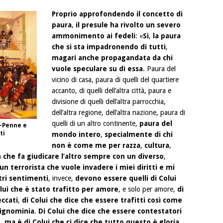
Proprio approfondendo il concetto di
paura
,
il presule ha rivolto un severo
ammonimento ai fedeli
: «
Sì
,
la paura
che si sta impadronendo di tutti
,
magari anche propagandata da chi
vuole speculare su di essa
. Paura del
vicino di casa, paura di quelli del quartiere
accanto, di quelli dell’altra città, paura e
divisione di quelli dell’altra parrocchia,
dell’altra regione, dell’altra nazione, paura di
quelli di un altro continente,
paura del
a-Penne e
ti
mondo intero
,
specialmente di chi
non è come me per razza
,
cultura
,
 che fa giudicare l’altro sempre con un diverso
,
un terrorista che vuole invadere i miei diritti e mi
tri sentimenti
, invece,
devono essere quelli di Colui
lui che è stato trafitto per amore
, e solo per amore,
di
eccati
,
di Colui che dice che essere trafitti così come
 ignominia
.
Di Colui che dice che essere contestatori
o
,
ma è di Colui che ci dice che tutto questo è gloria