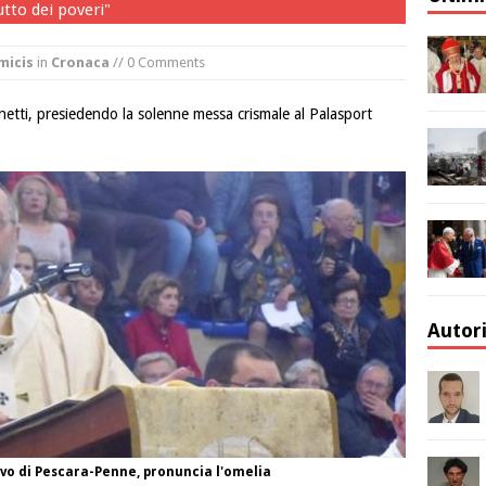
utto dei poveri"
micis
in
Cronaca
// 0 Comments
inetti, presiedendo la solenne messa crismale al Palasport
Autor
vo di Pescara-Penne, pronuncia l'omelia