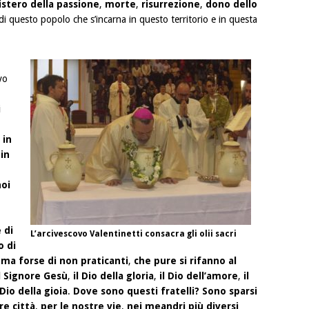
istero della passione
,
morte
,
risurrezione
,
dono dello
a di questo popolo che s’incarna in questo territorio e in questa
vo
i
,
in
in
oi
 di
L’arcivescovo Valentinetti consacra gli olii sacri
o di
,
ma forse di non praticanti
,
che pure si rifanno al
l Signore Gesù
,
il Dio della gloria
,
il Dio dell’amore
,
il
 Dio della gioia
.
Dove sono questi fratelli? Sono sparsi
re città
,
per le nostre vie
,
nei meandri più diversi