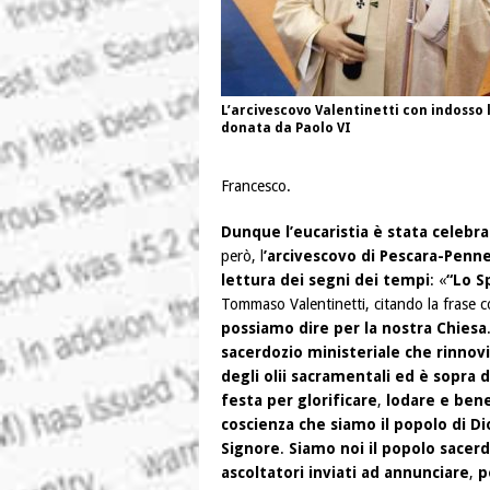
L’arcivescovo Valentinetti con indosso 
donata da Paolo VI
Francesco.
Dunque l’eucaristia è stata celebra
però, l
’arcivescovo di Pescara-Penne
lettura dei segni dei tempi
: «
“Lo S
Tommaso Valentinetti, citando la frase co
possiamo dire per la nostra Chiesa
sacerdozio ministeriale che rinno
degli olii sacramentali ed è sopra d
festa per glorificare
,
lodare e bene
coscienza che siamo il popolo di Di
Signore
.
Siamo noi il popolo sacer
ascoltatori inviati ad annunciare
,
p