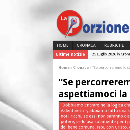
HOME
CRONACA
RUBRICHE
Ultime notizie
25 Luglio 2026 in Cron
24 Luglio 2026 in Cron
Home
»
Cronaca
»
“Se percorreremo le str
24 Luglio 2026 in Cron
“Se percorrerem
23 Luglio 2026 in Cron
26 Luglio 2026 in Cron
aspettiamoci la
"Dobbiamo entrare nella logica che
Valentinetti -, abbiamo fatto una 
noi i ricchi, se essi non saranno di
potere, se lo usa solamente per i p
del bene comune. Noi, con Cristo, 