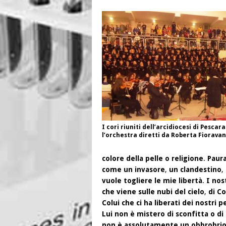
I cori riuniti dell’arcidiocesi di Pescar
l’orchestra diretti da Roberta Fioravan
colore della pelle o religione
.
Paura
come un invasore
,
un clandestino
,
vuole togliere le mie libertà
.
I nos
che viene sulle nubi del cielo
,
di Co
Colui che ci ha liberati dei nostri p
Lui non è mistero di sconfitta o di
non è assolutamente un obbrobri