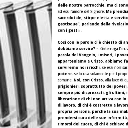
delle nostre parrocchie
,
ma ci son
ad essi l’amore del Signore.
Ma prendi
sacerdotale
,
stirpe eletta e servit
gestisque”
,
parlando della rivelazi
con i gesti
».
Così con le parole ci è chiesto di an
dobbiamo servire?
– s’interroga l’arc
parola del Vangelo
,
i miseri
,
i pover
apparteniamo a Cristo
,
abbiamo fa
serviremo noi i ricchi
, se essi non sa
potere
, se lo usa solamente per i propr
comune.
Noi
,
con Cristo
, alla luce di 
prigionieri
,
soprattutto dei poveri
.
sempre più disprezzati
,
gli ultimi
,
liberazione di chi non arriva con lo
di lavoro
,
di chi è costretto a lavor
propria persona
,
perché la sua ma
prendersi cura delle sue infermità
rimorsi del cuore
,
di chi è schiavo 