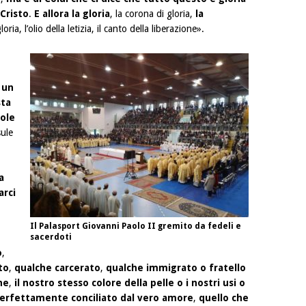
Cristo
.
E allora la gloria
, la corona di gloria,
la
oria, l’olio della letizia, il canto della liberazione».
 un
sta
uole
ule
a
arci
Il Palasport Giovanni Paolo II gremito da fedeli e
sacerdoti
o
,
to
,
qualche carcerato
,
qualche immigrato o fratello
ne
,
il nostro stesso colore della pelle o i nostri usi o
erfettamente conciliato dal vero amore
,
quello che