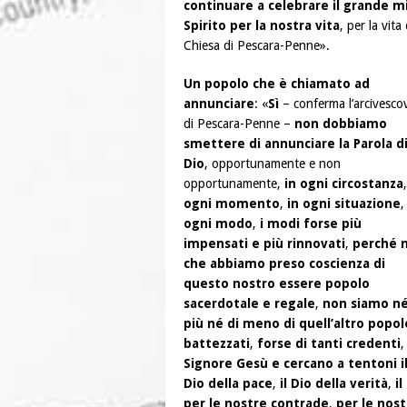
continuare a celebrare il grande m
Spirito per la nostra vita
, per la vit
Chiesa di Pescara-Penne».
Un popolo che è chiamato ad
annunciare
: «
Sì
– conferma l’arcivesco
di Pescara-Penne –
non dobbiamo
smettere di annunciare la Parola d
Dio
, opportunamente e non
opportunamente,
in ogni circostanza
ogni momento
,
in ogni situazione
,
ogni modo
,
i modi forse più
impensati e più rinnovati
,
perché n
che abbiamo preso coscienza di
questo nostro essere popolo
sacerdotale e regale
,
non siamo né
più né di meno di quell’altro popol
battezzati
,
forse di tanti credenti
Signore Gesù e cercano a tentoni i
Dio della pace
,
il Dio della verità
,
il
per le nostre contrade
,
per le nost