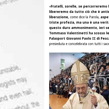
«
Fratelli
,
sorelle
,
se percorreremo l
libereremo da tutto ciò che è anti
liberazione
, come dice la Parola,
aspet
triste profezia
,
ma una è una veri
questo duro ammonimento
,
ieri s
Tommaso Valentinetti ha scosso le 
Palasport Giovanni Paolo II di Pesc
presieduta e concelebrata con tutti i sac