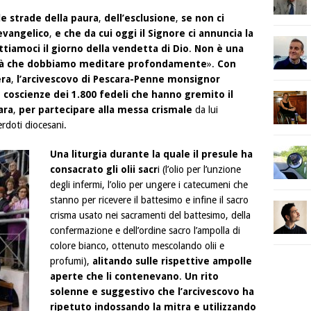
e strade della paura
,
dell’esclusione
,
se non ci
evangelico
,
e che da cui oggi il Signore ci annuncia la
tiamoci il giorno della vendetta di Dio
.
Non è una
tà che dobbiamo meditare profondamente
».
Con
era
,
l’arcivescovo di Pescara-Penne monsignor
coscienze dei 1.800 fedeli che hanno gremito il
ara
,
per partecipare alla messa crismale
da lui
erdoti diocesani.
Una liturgia durante la quale il presule ha
consacrato gli olii sacr
i (l’olio per l’unzione
degli infermi, l’olio per ungere i catecumeni che
stanno per ricevere il battesimo e infine il sacro
crisma usato nei sacramenti del battesimo, della
confermazione e dell’ordine sacro l’ampolla di
colore bianco, ottenuto mescolando olii e
profumi),
alitando sulle rispettive ampolle
aperte che li contenevano
.
Un rito
solenne e suggestivo che l’arcivescovo ha
ripetuto indossando la mitra e utilizzando