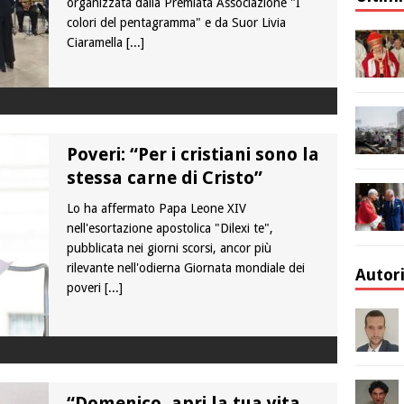
organizzata dalla Premiata Associazione "I
colori del pentagramma" e da Suor Livia
Ciaramella
[...]
Poveri: “Per i cristiani sono la
stessa carne di Cristo”
Lo ha affermato Papa Leone XIV
nell'esortazione apostolica "Dilexi te",
pubblicata nei giorni scorsi, ancor più
rilevante nell'odierna Giornata mondiale dei
Autor
poveri
[...]
“Domenico, apri la tua vita