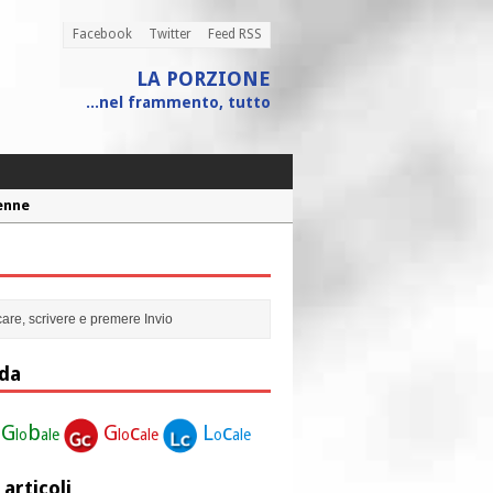
Facebook
Twitter
Feed RSS
LA PORZIONE
...nel frammento, tutto
 assistito
ione”
r la nostra vita”
Penne
da
G
b
G
c
L
c
lo
ale
lo
ale
o
ale
 articoli