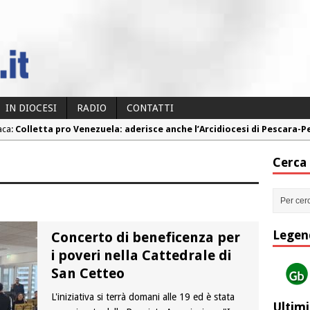
IN DIOCESI
RADIO
CONTATTI
aca:
Fine vita: la Chiesa Cattolica inglese si mobilita contro il suicidio
aca:
Torna la festa della Madonnina a Montesilvano: “Tanta la devoz
Cerca
aca:
Torna la festa di Sant’Andrea: “Chiediamogli di legarci al bene”
aca:
“Chiediamo al Signore di capire ciò che è buono, giusto e santo pe
aca:
Colletta pro Venezuela: aderisce anche l’Arcidiocesi di Pescara-
Legen
Concerto di beneficenza per
i poveri nella Cattedrale di
San Cetteo
L'iniziativa si terrà domani alle 19 ed è stata
Ultimi