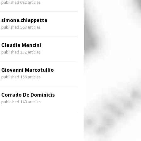
published 682 articles
simone.chiappetta
published 563 articles
Claudia Mancini
published 232 articles
Giovanni Marcotullio
published 156 articles
Corrado De Dominicis
published 140 articles