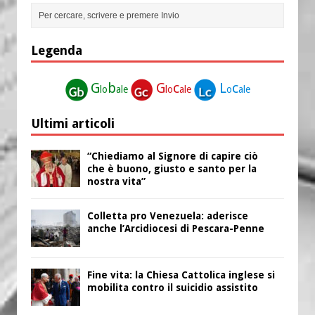
Legenda
G
b
G
c
L
c
lo
ale
lo
ale
o
ale
Ultimi articoli
“Chiediamo al Signore di capire ciò
che è buono, giusto e santo per la
nostra vita”
Colletta pro Venezuela: aderisce
anche l’Arcidiocesi di Pescara-Penne
Fine vita: la Chiesa Cattolica inglese si
mobilita contro il suicidio assistito