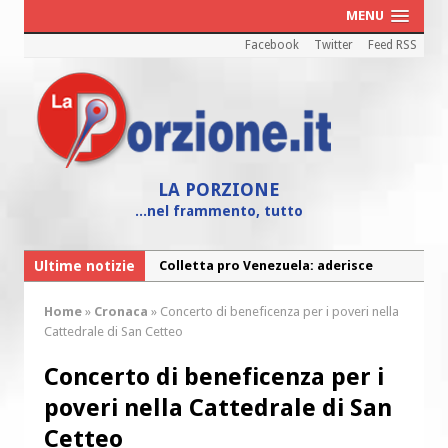
MENU
Facebook
Twitter
Feed RSS
LA PORZIONE
...nel frammento, tutto
Ultime notizie
Colletta pro Venezuela: aderisce
anche l’Arcidiocesi di Pescara-Penne
Home
»
Cronaca
»
Concerto di beneficenza per i poveri nella
Fine vita: la Chiesa Cattolica inglese si
Cattedrale di San Cetteo
mobilita contro il suicidio assistito
Concerto di beneficenza per i
Torna la festa della Madonnina a
poveri nella Cattedrale di San
Montesilvano: “Tanta la devozione”
Cetteo
Torna la festa di Sant’Andrea: