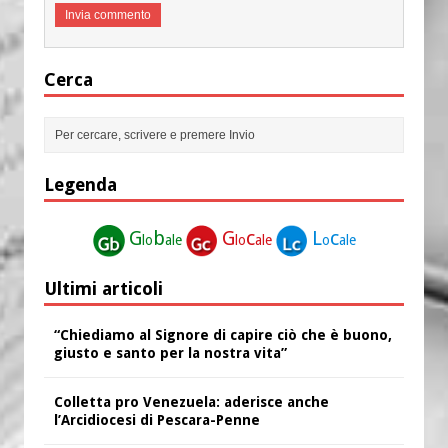
Cerca
Legenda
G
b
G
c
L
c
lo
ale
lo
ale
o
ale
Ultimi articoli
“Chiediamo al Signore di capire ciò che è buono,
giusto e santo per la nostra vita”
Colletta pro Venezuela: aderisce anche
l’Arcidiocesi di Pescara-Penne