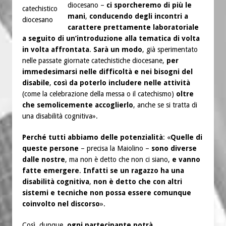
diocesano –
ci sporcheremo di più le
catechistico
mani
,
conducendo degli incontri a
diocesano
carattere prettamente laboratoriale
a seguito di un’introduzione alla tematica di volta
in volta affrontata
.
Sarà un modo
, già sperimentato
nelle passate giornate catechistiche diocesane,
per
immedesimarsi nelle difficoltà e nei bisogni del
disabile
,
così da poterlo includere nelle attività
(come la celebrazione della messa o il catechismo)
oltre
che semolicemente accoglierlo
, anche se si tratta di
una disabilità cognitiva».
Perché tutti abbiamo delle potenzialità
: «
Quelle di
queste persone
– precisa la Maiolino –
sono diverse
dalle nostre
,
ma non è detto che non ci siano,
e vanno
fatte emergere
.
Infatti se un ragazzo ha una
disabilità cognitiva
,
non è detto che con altri
sistemi e tecniche non possa essere comunque
coinvolto nel discorso
».
Così, dunque,
ogni partecipante potrà