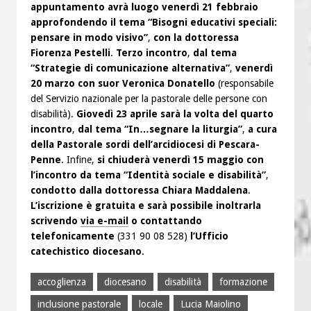
appuntamento avrà luogo venerdì 21 febbraio
approfondendo il tema “Bisogni educativi speciali:
pensare in modo visivo”
,
con la dottoressa
Fiorenza Pestelli
.
Terzo incontro
,
dal tema
“Strategie di comunicazione alternativa”
,
venerdì
20 marzo con suor Veronica Donatello
(responsabile
del Servizio nazionale per la pastorale delle persone con
disabilità).
Giovedì 23 aprile sarà la volta del quarto
incontro
,
dal tema “In…segnare la liturgia”
,
a cura
della Pastorale sordi dell’arcidiocesi di Pescara-
Penne
. Infine,
si chiuderà venerdì 15 maggio con
l’incontro da tema “Identità sociale e disabilità”
,
condotto dalla dottoressa Chiara Maddalena
.
L’iscrizione è gratuita e sarà possibile inoltrarla
scrivendo
via e-mail
o contattando
telefonicamente
(331 90 08 528)
l’Ufficio
catechistico diocesano
.
accoglienza
diocesano
disabilità
formazione
inclusione pastorale
locale
Lucia Maiolino