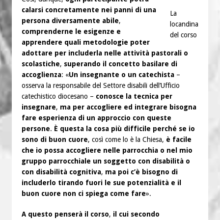
calarsi concretamente nei panni di una
La
persona diversamente abile
,
locandina
comprenderne le esigenze
e
del corso
apprendere quali metodologie poter
adottare per includerla nelle attività pastorali o
scolastiche
,
superando il concetto basilare di
accoglienza
: «
Un insegnante o un catechista
–
osserva la responsabile del Settore disabili dell’Ufficio
catechistico diocesano –
conosce la tecnica per
insegnare
,
ma per accogliere ed integrare bisogna
fare esperienza di un approccio con queste
persone
.
È questa la cosa più difficile perché se io
sono di buon cuore
, così come lo è la Chiesa,
è facile
che io possa accogliere nelle parrocchia o nel mio
gruppo parrocchiale un soggetto con disabilità o
con disabilità cognitiva
,
ma poi c’è bisogno di
includerlo tirando fuori le sue potenzialità e il
buon cuore non ci spiega come fare
».
A questo penserà il corso
,
il cui secondo