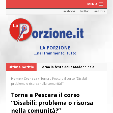
MENU
Facebook
Twitter
Feed RSS
LA PORZIONE
...nel frammento, tutto
Ultime notizie
Torna la festa della Madonnina a
Montesilvano: “Tanta la devozione”
Home
»
Cronaca
»
Torna a Pescara il corso “Disabili:
Torna la festa di Sant’Andrea:
problema o risorsa nella comunità?”
“Chiediamogli di legarci al bene”
Torna a Pescara il corso
“Chiediamo al Signore di capire ciò che
“Disabili: problema o risorsa
è buono, giusto e santo per la nostra
vita”
nella comunità?”