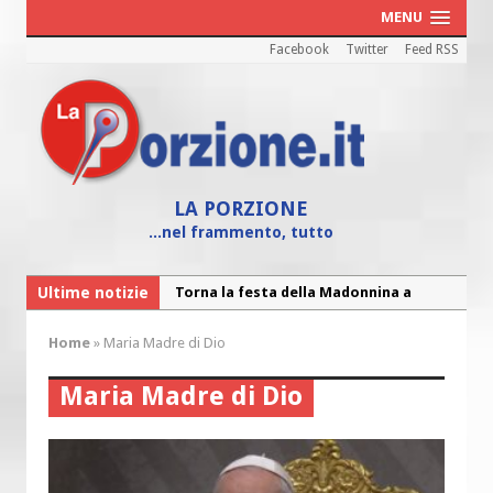
MENU
Facebook
Twitter
Feed RSS
LA PORZIONE
...nel frammento, tutto
Ultime notizie
Torna la festa di Sant’Andrea:
“Chiediamogli di legarci al bene”
Home
»
Maria Madre di Dio
“Chiediamo al Signore di capire ciò che
è buono, giusto e santo per la nostra
Maria Madre di Dio
vita”
Colletta pro Venezuela: aderisce
anche l’Arcidiocesi di Pescara-Penne