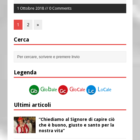
1 Ottobre 2018 // 0 Comments
1
2
»
Cerca
Legenda
G
b
G
c
L
c
lo
ale
lo
ale
o
ale
Ultimi articoli
“Chiediamo al Signore di capire ciò
che è buono, giusto e santo per la
nostra vita”