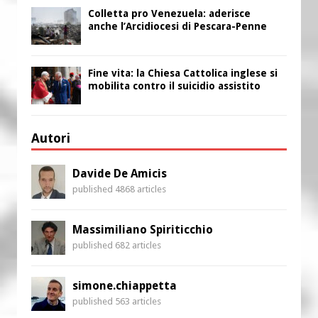
Colletta pro Venezuela: aderisce
anche l’Arcidiocesi di Pescara-Penne
Fine vita: la Chiesa Cattolica inglese si
mobilita contro il suicidio assistito
Autori
Davide De Amicis
published 4868 articles
Massimiliano Spiriticchio
published 682 articles
simone.chiappetta
published 563 articles