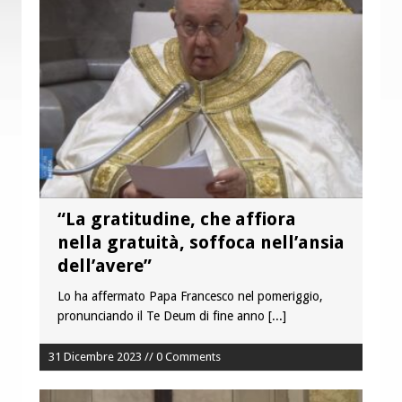
Fine vita: la Chiesa Cattolica inglese si
mobilita contro il suicidio assistito
Torna la festa della Madonnina a
Montesilvano: “Tanta la devozione”
“La gratitudine, che affiora
nella gratuità, soffoca nell’ansia
dell’avere”
Lo ha affermato Papa Francesco nel pomeriggio,
pronunciando il Te Deum di fine anno
[...]
31 Dicembre 2023 // 0 Comments