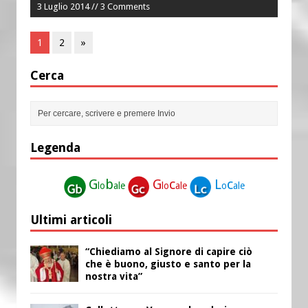
3 Luglio 2014 // 3 Comments
1
2
»
Cerca
Legenda
G
b
G
c
L
c
lo
ale
lo
ale
o
ale
Ultimi articoli
“Chiediamo al Signore di capire ciò
che è buono, giusto e santo per la
nostra vita”