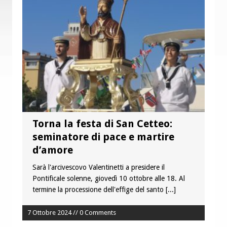
è buono, giusto e santo per la nostra
vita”
Colletta pro Venezuela: aderisce
anche l’Arcidiocesi di Pescara-Penne
Torna la festa di San Cetteo:
seminatore di pace e martire
d’amore
Sarà l'arcivescovo Valentinetti a presidere il
Pontificale solenne, giovedì 10 ottobre alle 18. Al
termine la processione dell'effige del santo
[...]
7 Ottobre 2024 // 0 Comments