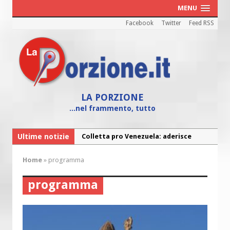
MENU
Facebook
Twitter
Feed RSS
LA PORZIONE
...nel frammento, tutto
Ultime notizie
Fine vita: la Chiesa Cattolica inglese si
mobilita contro il suicidio assistito
Home
»
programma
Torna la festa della Madonnina a
Montesilvano: “Tanta la devozione”
programma
Torna la festa di Sant’Andrea:
“Chiediamogli di legarci al bene”
“Chiediamo al Signore di capire ciò che