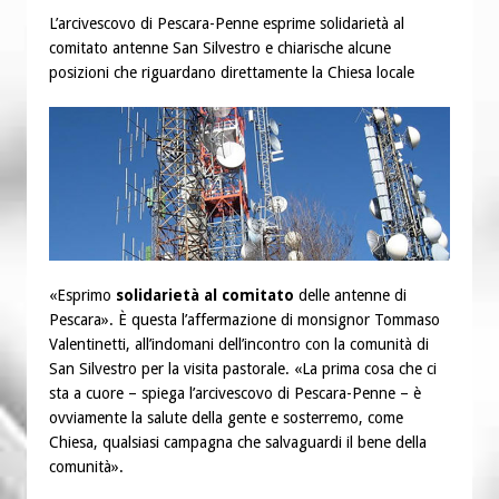
“Chiediamogli di legarci al bene”
L’arcivescovo di Pescara-Penne esprime solidarietà al
“Chiediamo al Signore di capire ciò che
comitato antenne San Silvestro e chiarische alcune
posizioni che riguardano direttamente la Chiesa locale
è buono, giusto e santo per la nostra
vita”
«Esprimo
solidarietà al comitato
delle antenne di
Pescara». È questa l’affermazione di monsignor Tommaso
Valentinetti, all’indomani dell’incontro con la comunità di
San Silvestro per la visita pastorale. «La prima cosa che ci
sta a cuore – spiega l’arcivescovo di Pescara-Penne – è
ovviamente la salute della gente e sosterremo, come
Chiesa, qualsiasi campagna che salvaguardi il bene della
comunità».