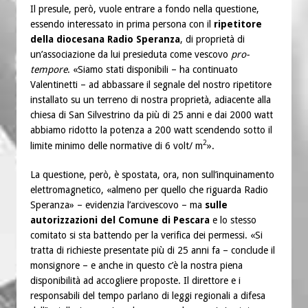
Il presule, però, vuole entrare a fondo nella questione,
essendo interessato in prima persona con il
ripetitore
della diocesana Radio Speranza
, di proprietà di
un’associazione da lui presieduta come vescovo
pro-
tempore
. «Siamo stati disponibili – ha continuato
Valentinetti – ad abbassare il segnale del nostro ripetitore
installato su un terreno di nostra proprietà, adiacente alla
chiesa di San Silvestrino da più di 25 anni e dai 2000 watt
abbiamo ridotto la potenza a 200 watt scendendo sotto il
2
limite minimo delle normative di 6 volt/ m
».
La questione, però, è spostata, ora, non sull’inquinamento
elettromagnetico, «almeno per quello che riguarda Radio
Speranza» – evidenzia l’arcivescovo – ma
sulle
autorizzazioni del Comune di Pescara
e lo stesso
comitato si sta battendo per la verifica dei permessi. «Si
tratta di richieste presentate più di 25 anni fa – conclude il
monsignore – e anche in questo c’è la nostra piena
disponibilità ad accogliere proposte. Il direttore e i
responsabili del tempo parlano di leggi regionali a difesa