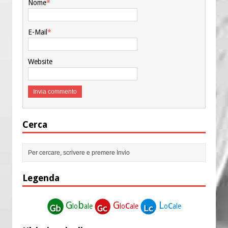
Nome
*
E-Mail
*
Website
Cerca
Legenda
G
b
G
c
L
c
lo
ale
lo
ale
o
ale