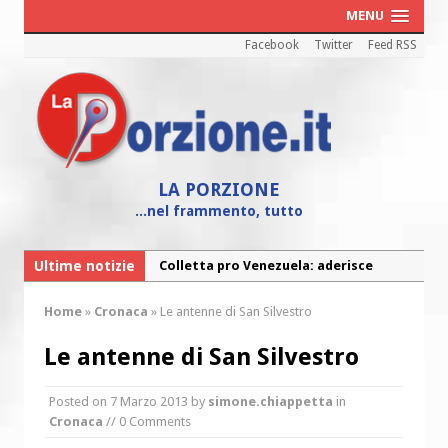
MENU
Facebook
Twitter
Feed RSS
LA PORZIONE
...nel frammento, tutto
Ultime notizie
Colletta pro Venezuela: aderisce
anche l’Arcidiocesi di Pescara-Penne
Home
»
Cronaca
»
Le antenne di San Silvestro
Fine vita: la Chiesa Cattolica inglese si
mobilita contro il suicidio assistito
Le antenne di San Silvestro
Torna la festa della Madonnina a
Posted on
7 Marzo 2013
by
simone.chiappetta
in
Montesilvano: “Tanta la devozione”
Cronaca
// 0 Comments
Torna la festa di Sant’Andrea: