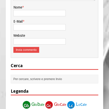
Nome
*
E-Mail
*
Website
Cerca
Legenda
G
b
G
c
L
c
lo
ale
lo
ale
o
ale