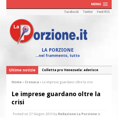
MENU
Facebook
Twitter
Feed RSS
LA PORZIONE
...nel frammento, tutto
Ultime notizie
Colletta pro Venezuela: aderisce
anche l’Arcidiocesi di Pescara-Penne
Home
»
Cronaca
»
Le imprese guardano oltre la crisi
Fine vita: la Chiesa Cattolica inglese si
mobilita contro il suicidio assistito
Le imprese guardano oltre la
Torna la festa della Madonnina a
crisi
Montesilvano: “Tanta la devozione”
Posted on
27 Giugno 2013
by
Redazione La Porzione
in
Torna la festa di Sant’Andrea: