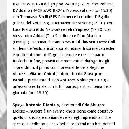
BACKtoWORK24 del gruppo 24 Ore (12.15) con Roberto
D’Addario (BACKtoWORK24), l’accesso al credito (15.30)
con Tommaso Birelli (BFS Partner) e Leondino D’Egidio
(Banca dell’Adriatico), internazionalizzazione (16.30), con
Luca Pierotti (Cdo Network) e reti d’impresa (17.30) con
Alessandro Addari (Top Solutions) e Rino Muccino
(Emmepi). Non mancheranno
tavoli di lavoro settoriali
sui temi dell’edilizia (con approfondimenti sui mercati esteri
e quello interno), dell’agroalimentare e del comparto
traslochi. Infine, previsti due momenti di dialogo tra gli
imprenditori: il primo con il presidente della Regione
Abruzzo,
Gianni Chiodi
, introdotto da
Giuseppe
Ranalli
, presidente di Cdo Abruzzo Molise (ore 9.30) e
un’assemblea finale con tutti i partecipanti sul tema della
giornata (ore 18.30).
Spiega
Antonio Dionisio
, direttore di Cdo Abruzzo
Molise: «InOpera è un evento che si pone come obiettivo
quello di suscitare domande vere negli imprenditori, che
spesso si dedicano a soluzioni di problemi non ben definiti.