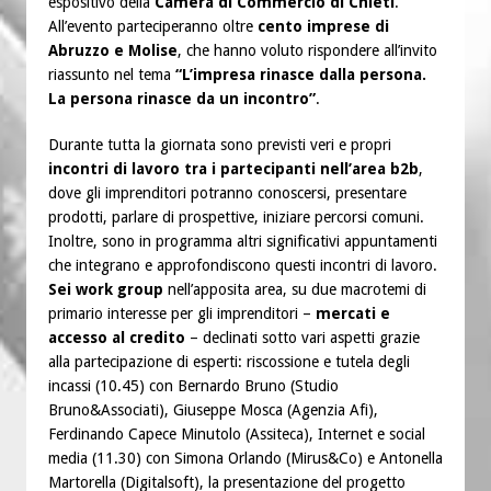
espositivo della
Camera di Commercio di Chieti
.
All’evento parteciperanno oltre
cento imprese di
Abruzzo e Molise
, che hanno voluto rispondere all’invito
riassunto nel tema
“L’impresa rinasce dalla persona.
La persona rinasce da un incontro”
.
Durante tutta la giornata sono previsti veri e propri
incontri di lavoro tra i partecipanti nell’area b2b
,
dove gli imprenditori potranno conoscersi, presentare
prodotti, parlare di prospettive, iniziare percorsi comuni.
Inoltre, sono in programma altri significativi appuntamenti
che integrano e approfondiscono questi incontri di lavoro.
Sei work group
nell’apposita area, su due macrotemi di
primario interesse per gli imprenditori –
mercati e
accesso al credito
– declinati sotto vari aspetti grazie
alla partecipazione di esperti: riscossione e tutela degli
incassi (10.45) con Bernardo Bruno (Studio
Bruno&Associati), Giuseppe Mosca (Agenzia Afi),
Ferdinando Capece Minutolo (Assiteca), Internet e social
media (11.30) con Simona Orlando (Mirus&Co) e Antonella
Martorella (Digitalsoft), la presentazione del progetto