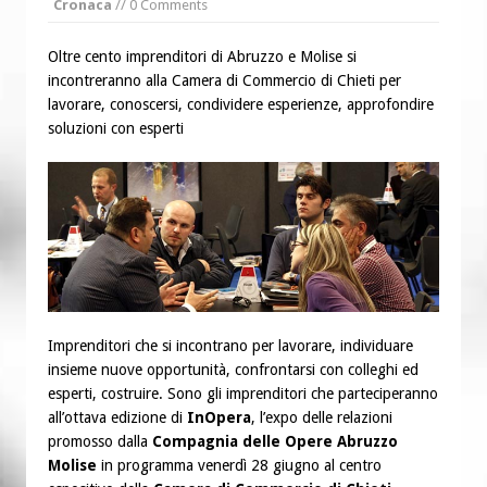
Cronaca
// 0 Comments
“Chiediamogli di legarci al bene”
“Chiediamo al Signore di capire ciò che
Oltre cento imprenditori di Abruzzo e Molise si
è buono, giusto e santo per la nostra
incontreranno alla Camera di Commercio di Chieti per
vita”
lavorare, conoscersi, condividere esperienze, approfondire
soluzioni con esperti
Imprenditori che si incontrano per lavorare, individuare
insieme nuove opportunità, confrontarsi con colleghi ed
esperti, costruire. Sono gli imprenditori che parteciperanno
all’ottava edizione di
InOpera
, l’expo delle relazioni
promosso dalla
Compagnia delle Opere Abruzzo
Molise
in programma venerdì 28 giugno al centro