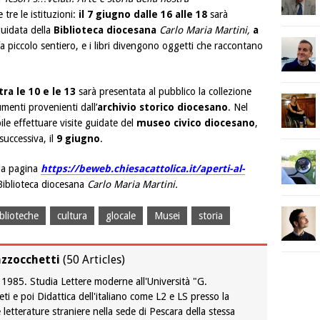
 tre le istituzioni:
il 7 giugno dalle 16 alle 18
sarà
guidata della
Biblioteca diocesana
Carlo Maria Martini,
a
fa piccolo sentiero, e i libri divengono oggetti che raccontano
tra le 10 e le 13
sarà presentata al pubblico la collezione
menti provenienti dall’
archivio storico diocesano
. Nel
ile effettuare visite guidate del
museo civico diocesano
,
uccessiva, il
9 giugno
.
 la pagina
https://beweb.chiesacattolica.it/aperti-al-
Biblioteca diocesana
Carlo Maria Martini.
blioteche
cultura
glocale
Musei
storia
zzocchetti
(
50 Articles
)
l 1985. Studia Lettere moderne all'Università "G.
i e poi Didattica dell'italiano come L2 e LS presso la
 letterature straniere nella sede di Pescara della stessa