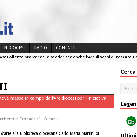
IN DIOCESI
RADIO
CONTATTI
aca:
Colletta pro Venezuela: aderisce anche l’Arcidiocesi di Pescara-
aca:
Fine vita: la Chiesa Cattolica inglese si mobilita contro il suicidio
Cerca
aca:
Torna la festa della Madonnina a Montesilvano: “Tanta la devoz
TI
aca:
Torna la festa di Sant’Andrea: “Chiediamogli di legarci al bene”
aca:
“Chiediamo al Signore di capire ciò che è buono, giusto e santo pe
ziative messe in campo dall'Arcidiocesi per l'iniziativa
Legen
cchetti
in
Cronaca
// 1 Comment
d’arte alla Biblioteca diocesana Carlo Maria Martini di
Ultimi