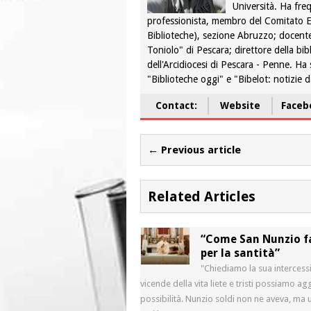
Università. Ha fre
professionista, membro del Comitato Es
Biblioteche), sezione Abruzzo; docente
Toniolo" di Pescara; direttore della bib
dell'Arcidiocesi di Pescara - Penne. Ha s
"Biblioteche oggi" e "Bibelot: notizie d
Contact:
Website
Faceb
← Previous article
Related Articles
“Come San Nunzio fa
per la santità”
"Chiediamo la sua intercess
vicende della vita liete e tristi possiamo 
possibilità. Nunzio soldi non ne aveva, ma 