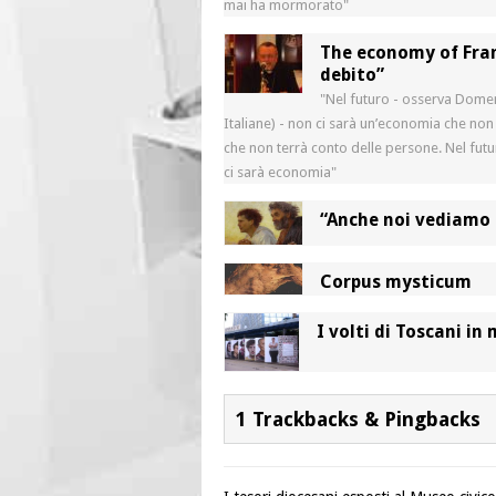
mai ha mormorato"
The economy of Fran
debito”
"Nel futuro - osserva Domen
Italiane) - non ci sarà un’economia che no
che non terrà conto delle persone. Nel fut
ci sarà economia"
“Anche noi vediamo 
Corpus mysticum
I volti di Toscani in
1 Trackbacks & Pingbacks