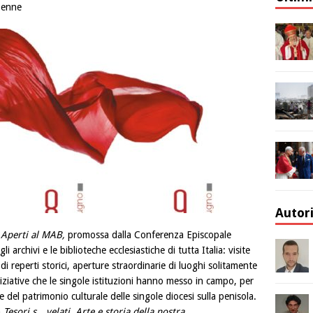
Penne
Autor
a
Aperti al MAB,
promossa dalla Conferenza Episcopale
i archivi e le biblioteche ecclesiastiche di tutta Italia: visite
i reperti storici, aperture straordinarie di luoghi solitamente
niziative che le singole istituzioni hanno messo in campo, per
del patrimonio culturale delle singole diocesi sulla penisola.
n
Tesori s…velati. Arte e storia della nostra