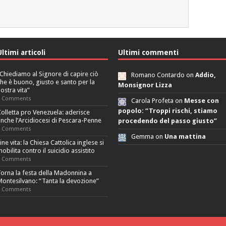
Ultimi articoli
Ultimi commenti
Chiediamo al Signore di capire ciò
Romano Contardo on
Addio,
he è buono, giusto e santo per la
Monsignor Lizza
ostra vita”
0 Comments
Carola Profeta on
Messe con
popolo: “Troppi rischi, stiamo
olletta pro Venezuela: aderisce
nche l’Arcidiocesi di Pescara-Penne
procedendo del passo giusto”
0 Comments
Gemma on
Una mattina
ine vita: la Chiesa Cattolica inglese si
obilita contro il suicidio assistito
0 Comments
orna la festa della Madonnina a
ontesilvano: “Tanta la devozione”
0 Comments