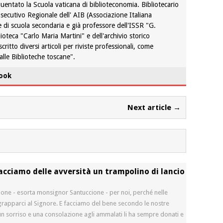
quentato la Scuola vaticana di biblioteconomia. Bibliotecario
ecutivo Regionale dell' AIB (Associazione Italiana
 di scuola secondaria e già professore dell'ISSR "G.
lioteca "Carlo Maria Martini" e dell'archivio storico
critto diversi articoli per riviste professionali, come
alle Biblioteche toscane".
ook
Next article →
cciamo delle avversità un trampolino di lancio
ione - esorta monsignor Santuccione - per noi, perché nelle
aggrapparci al Signore. E facciamo del bene secondo le nostre
un sorriso e una consolazione agli ammalati li ha sempre donati e