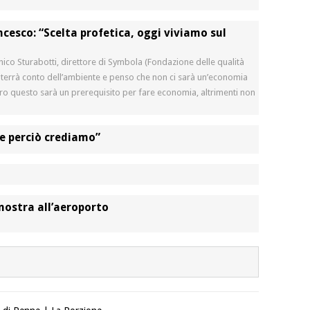
cesco: “Scelta profetica, oggi viviamo sul
ico Sturabotti, direttore di Symbola (Fondazione delle qualità
n terrà conto dell’ambiente e penso che non ci sarà un’economia
uro questo sarà un prerequisito per fare economia, altrimenti non
e perciò crediamo”
 mostra all’aeroporto