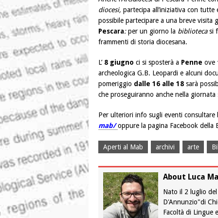
diocesi,
partecipa all’iniziativa con tutte e
possibile partecipare a una breve visita 
Pescara
:
per un giorno la
biblioteca
si 
frammenti di storia diocesana.
L’
8 giugno
ci si sposterà a
Penne
ove
archeologica G.B. Leopardi e alcuni docu
pomeriggio
dalle 16 alle 18
sarà possib
che proseguiranno anche nella giornata s
Per ulteriori info sugli eventi consultare
mab/
oppure la pagina Facebook della 
Aperti al Mab
archivi
arte
Bi
About Luca Ma
Nato il 2 luglio de
D'Annunzio"di Chiet
Facoltà di Lingue e