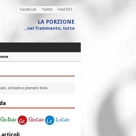
Facebook
Twitter
Feed RSS
LA PORZIONE
...nel frammento, tutto
Penne
 assistito
ione”
r la nostra vita”
da
G
b
G
c
L
c
lo
ale
lo
ale
o
ale
 articoli