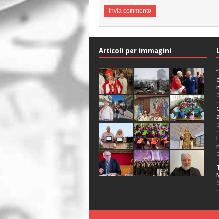
Articoli per immagini
“
c
n
C
a
F
m
T
M