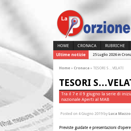
HOME
CRONACA
RUBRICHE
Ultime notizie
25 Luglio 2026 in Cron
24 Luglio 2026 in Cron
Home
»
Cronaca
»
TESORI S…VELATI
24 Luglio 2026 in Cron
TESORI S…VELA
23 Luglio 2026 in Cron
26 Luglio 2026 in Cron
Tra il 7 e il 9 giugno la serie di ini
nazionale Aperti al MAB
Posted on
4 Giugno 2019
by
Luca Mazzo
Previste guidate e presentazioni d’opere 