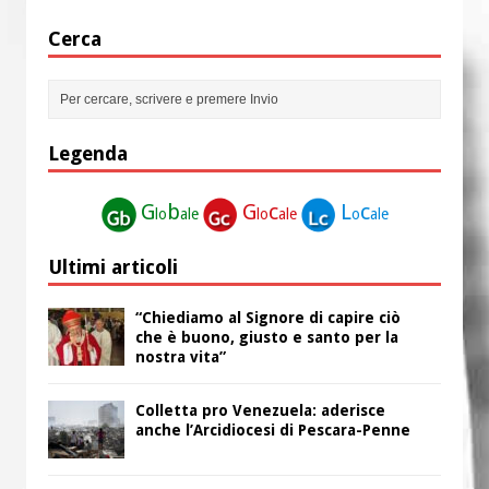
Cerca
Legenda
G
b
G
c
L
c
lo
ale
lo
ale
o
ale
Ultimi articoli
“Chiediamo al Signore di capire ciò
che è buono, giusto e santo per la
nostra vita”
Colletta pro Venezuela: aderisce
anche l’Arcidiocesi di Pescara-Penne