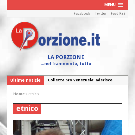
MENU
Facebook
Twitter
Feed RSS
LA PORZIONE
...nel frammento, tutto
Ultime notizie
Colletta pro Venezuela: aderisce
anche l’Arcidiocesi di Pescara-Penne
Home
»
etnico
Fine vita: la Chiesa Cattolica inglese si
mobilita contro il suicidio assistito
etnico
Torna la festa della Madonnina a
Montesilvano: “Tanta la devozione”
Torna la festa di Sant’Andrea: