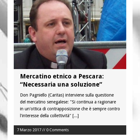
“Chiediamogli di legarci al bene”
“Chiediamo al Signore di capire ciò che
è buono, giusto e santo per la nostra
vita”
Mercatino etnico a Pescara:
“Necessaria una soluzione”
Don Pagniello (Caritas) interviene sulla questione
del mercatino senegalese: "Si continua a ragionare
in un'ottica di contrapposizione che è sempre contro
l'interesse della collettività"
[...]
7 Marzo 2017 // 0 Comments