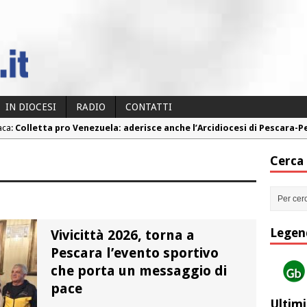
IN DIOCESI
RADIO
CONTATTI
aca:
Colletta pro Venezuela: aderisce anche l’Arcidiocesi di Pescara-
aca:
Fine vita: la Chiesa Cattolica inglese si mobilita contro il suicidio
Cerca
aca:
Torna la festa della Madonnina a Montesilvano: “Tanta la devoz
aca:
Torna la festa di Sant’Andrea: “Chiediamogli di legarci al bene”
aca:
“Chiediamo al Signore di capire ciò che è buono, giusto e santo pe
Legen
Vivicittà 2026, torna a
Pescara l’evento sportivo
che porta un messaggio di
pace
Ultimi