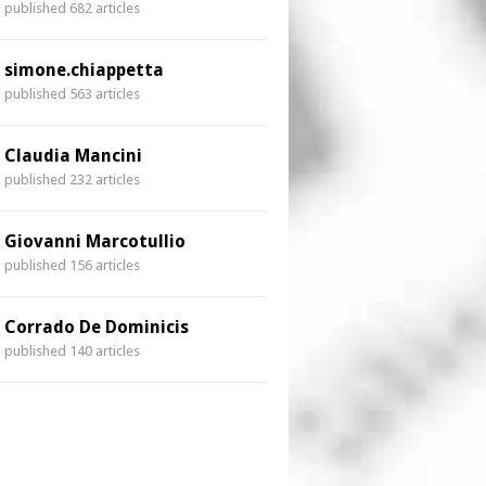
published 682 articles
simone.chiappetta
published 563 articles
Claudia Mancini
published 232 articles
Giovanni Marcotullio
published 156 articles
Corrado De Dominicis
published 140 articles