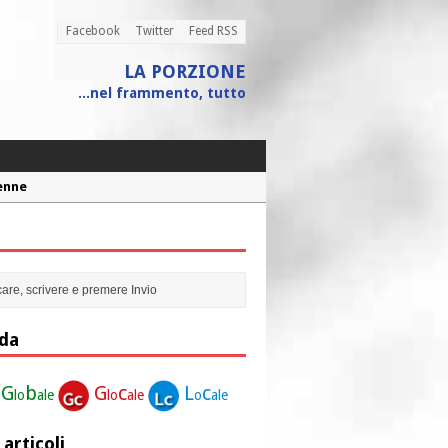
Facebook
Twitter
Feed RSS
LA PORZIONE
...nel frammento, tutto
Penne
 assistito
ione”
r la nostra vita”
da
G
b
G
c
L
c
lo
ale
lo
ale
o
ale
 articoli