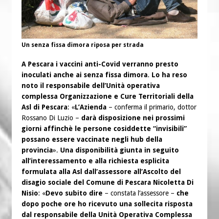
Un senza fissa dimora riposa per strada
A Pescara i vaccini anti-Covid verranno presto
inoculati anche ai senza fissa dimora
.
Lo ha reso
noto il responsabile dell’Unità operativa
complessa Organizzazione e Cure Territoriali della
Asl di Pescara
: «
L’Azienda
– conferma il primario, dottor
Rossano Di Luzio –
darà disposizione nei prossimi
giorni affinchè le persone cosiddette “invisibili”
possano essere vaccinate negli hub della
provincia
».
Una disponibilità giunta in seguito
all’interessamento e alla richiesta esplicita
formulata alla Asl dall’assessore all’Ascolto del
disagio sociale del Comune di Pescara Nicoletta Di
Nisio
: «
Devo subito dire
– constata l’assessore –
che
dopo poche ore ho ricevuto una sollecita risposta
dal responsabile della Unità Operativa Complessa