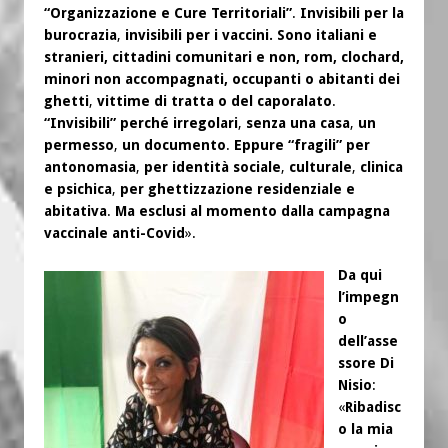
“Organizzazione e Cure Territoriali”
.
Invisibili per la
burocrazia
,
invisibili per i vaccini. Sono italiani e
stranieri, cittadini comunitari e non, rom, clochard,
minori non accompagnati, occupanti o abitanti
dei
ghetti
,
vittime di tratta o del caporalato
.
“Invisibili” perché irregolari
,
senza una casa
,
un
permesso
,
un documento
.
Eppure “fragili” per
antonomasia
,
per identità sociale
,
culturale
,
clinica
e psichica
,
per ghettizzazione residenziale e
abitativa
.
Ma esclusi al momento dalla campagna
vaccinale anti-Covid
».
Da qui
l’impegn
o
dell’asse
ssore Di
Nisio
:
«
Ribadisc
o la mia