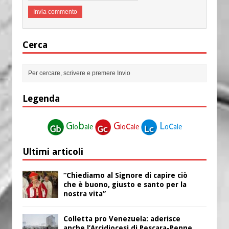
Cerca
Legenda
G
b
G
c
L
c
lo
ale
lo
ale
o
ale
Ultimi articoli
“Chiediamo al Signore di capire ciò
che è buono, giusto e santo per la
nostra vita”
Colletta pro Venezuela: aderisce
anche l’Arcidiocesi di Pescara-Penne