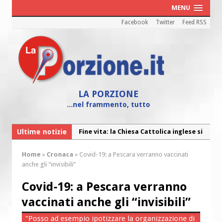
MENU
Facebook
Twitter
Feed RSS
LA PORZIONE
...nel frammento, tutto
Ultime notizie
Fine vita: la Chiesa Cattolica inglese si
mobilita contro il suicidio assistito
Home
»
Cronaca
»
Covid-19: a Pescara verranno vaccinati
Torna la festa della Madonnina a
anche gli “invisibili”
Montesilvano: “Tanta la devozione”
Covid-19: a Pescara verranno
Torna la festa di Sant’Andrea:
vaccinati anche gli “invisibili”
“Chiediamogli di legarci al bene”
“Chiediamo al Signore di capire ciò che
"Posso ad esempio ipotizzare la organizzazione di