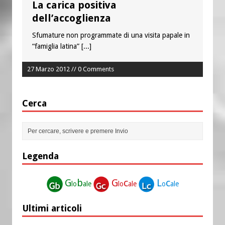
La carica positiva
dell’accoglienza
Sfumature non programmate di una visita papale in
“famiglia latina”
[...]
27 Marzo 2012 // 0 Comments
Cerca
Legenda
G
b
G
c
L
c
lo
ale
lo
ale
o
ale
Ultimi articoli