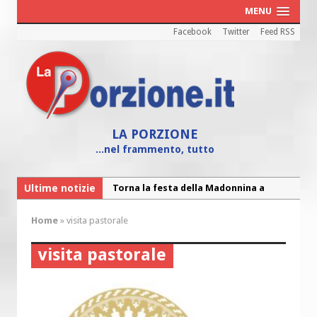
MENU
Facebook
Twitter
Feed RSS
LA PORZIONE
...nel frammento, tutto
Ultime notizie
Torna la festa di Sant’Andrea:
“Chiediamogli di legarci al bene”
Home
»
visita pastorale
“Chiediamo al Signore di capire ciò che
è buono, giusto e santo per la nostra
visita pastorale
vita”
Colletta pro Venezuela: aderisce
anche l’Arcidiocesi di Pescara-Penne