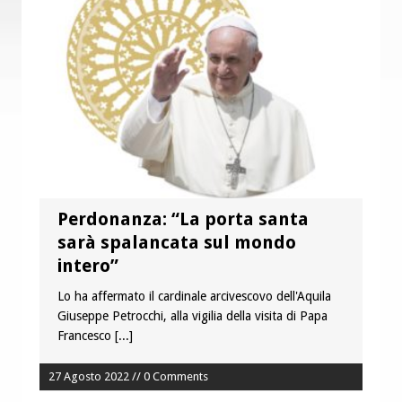
Fine vita: la Chiesa Cattolica inglese si
mobilita contro il suicidio assistito
Torna la festa della Madonnina a
Montesilvano: “Tanta la devozione”
Perdonanza: “La porta santa
sarà spalancata sul mondo
intero”
Lo ha affermato il cardinale arcivescovo dell'Aquila
Giuseppe Petrocchi, alla vigilia della visita di Papa
Francesco
[...]
27 Agosto 2022 // 0 Comments