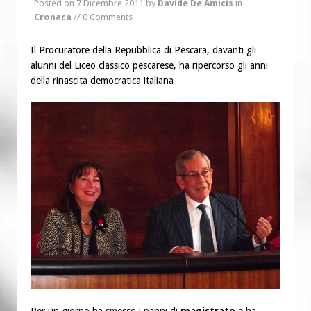
Posted on
7 Dicembre 2011
by
Davide De Amicis
in
“Chiediamogli di legarci al bene”
Cronaca
// 0 Comments
“Chiediamo al Signore di capire ciò che
è buono, giusto e santo per la nostra
Il Procuratore della Repubblica di Pescara, davanti gli
alunni del Liceo classico pescarese, ha ripercorso gli anni
vita”
della rinascita democratica italiana
Per un giorno ha smesso i panni di
magistrato
e ha