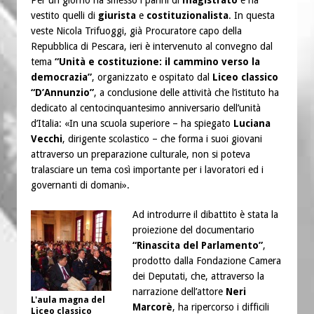
vestito quelli di
giurista
e
costituzionalista
. In questa
veste Nicola Trifuoggi, già Procuratore capo della
Repubblica di Pescara, ieri è intervenuto al convegno dal
tema
“Unità e costituzione: il cammino verso la
democrazia”
, organizzato e ospitato dal
Liceo classico
“D’Annunzio”
, a conclusione delle attività che l’istituto ha
dedicato al centocinquantesimo anniversario dell’unità
d’Italia: «In una scuola superiore – ha spiegato
Luciana
Vecchi
, dirigente scolastico – che forma i suoi giovani
attraverso un preparazione culturale, non si poteva
tralasciare un tema così importante per i lavoratori ed i
governanti di domani».
Ad introdurre il dibattito è stata la
proiezione del documentario
“Rinascita del Parlamento”
,
prodotto dalla Fondazione Camera
dei Deputati, che, attraverso la
narrazione dell’attore
Neri
L'aula magna del
Marcorè
, ha ripercorso i difficili
Liceo classico