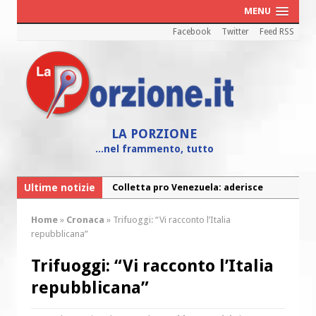
MENU
Facebook
Twitter
Feed RSS
LA PORZIONE
...nel frammento, tutto
Ultime notizie
Colletta pro Venezuela: aderisce
anche l’Arcidiocesi di Pescara-Penne
Home
»
Cronaca
»
Trifuoggi: “Vi racconto l’Italia
Fine vita: la Chiesa Cattolica inglese si
repubblicana”
mobilita contro il suicidio assistito
Trifuoggi: “Vi racconto l’Italia
Torna la festa della Madonnina a
repubblicana”
Montesilvano: “Tanta la devozione”
Torna la festa di Sant’Andrea: