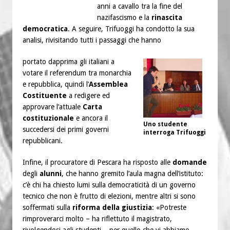
anni a cavallo tra la fine del
nazifascismo e la
rinascita
democratica
. A seguire, Trifuoggi ha condotto la sua
analisi, rivisitando tutti i passaggi che hanno
portato dapprima gli italiani a
votare il referendum tra monarchia
e repubblica, quindi l’
Assemblea
Costituente
a redigere ed
approvare l’attuale
Carta
costituzionale
e ancora il
Uno studente
succedersi dei primi governi
interroga Trifuoggi
repubblicani.
Infine, il procuratore di Pescara ha risposto alle
domande
degli
alunni
, che hanno gremito l’aula magna dell’istituto:
c’è chi ha chiesto lumi sulla democraticità di un governo
tecnico che non è frutto di elezioni, mentre altri si sono
soffermati sulla
riforma della giustizia
: «Potreste
rimproverarci molto – ha riflettuto il magistrato,
rivolgendosi agli studenti – per quello che vi abbiamo