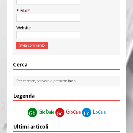
E-Mail
*
Website
Cerca
Legenda
G
b
G
c
L
c
lo
ale
lo
ale
o
ale
Ultimi articoli