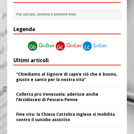
Legenda
G
b
G
c
L
c
lo
ale
lo
ale
o
ale
Ultimi articoli
“Chiediamo al Signore di capire ciò che è buono,
giusto e santo per la nostra vita”
Colletta pro Venezuela: aderisce anche
l’Arcidiocesi di Pescara-Penne
Fine vita: la Chiesa Cattolica inglese si mobilita
contro il suicidio assistito