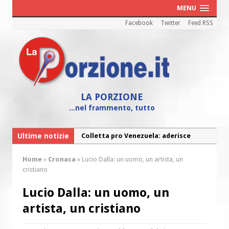
MENU
Facebook
Twitter
Feed RSS
LA PORZIONE
...nel frammento, tutto
Colletta pro Venezuela: aderisce
Ultime notizie
anche l’Arcidiocesi di Pescara-Penne
Fine vita: la Chiesa Cattolica inglese si
Home
»
Cronaca
»
Lucio Dalla: un uomo, un artista, un
mobilita contro il suicidio assistito
cristiano
Torna la festa della Madonnina a
Lucio Dalla: un uomo, un
Montesilvano: “Tanta la devozione”
artista, un cristiano
Torna la festa di Sant’Andrea:
“Chiediamogli di legarci al bene”