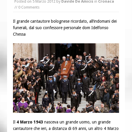
Posted on
5 Marzo 2012
by
Davide De Amicis
in
Cronaca
// 0 Comments
“Chiediamo al Signore di capire ciò che
è buono, giusto e santo per la nostra
Il grande cantautore bolognese ricordato, all’indomani dei
vita”
funerali, dal suo confessore personale dom Idelfonso
Chessa
Il
4 Marzo 1943
nasceva un grande uomo, un grande
cantautore che ieri, a distanza di 69 anni, un altro 4 Marzo