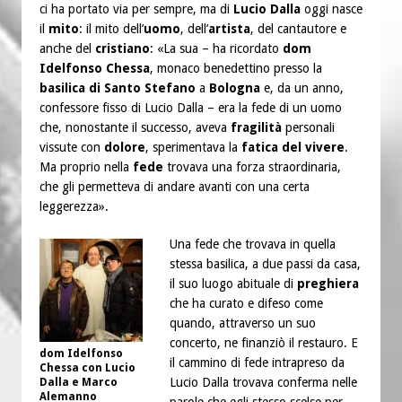
ci ha portato via per sempre, ma di
Lucio Dalla
oggi nasce
il
mito
: il mito dell’
uomo
, dell’
artista
, del cantautore e
anche del
cristiano
: «La sua – ha ricordato
dom
Idelfonso Chessa
, monaco benedettino presso la
basilica di Santo Stefano
a
Bologna
e, da un anno,
confessore fisso di Lucio Dalla – era la fede di un uomo
che, nonostante il successo, aveva
fragilità
personali
vissute con
dolore
, sperimentava la
fatica del vivere
.
Ma proprio nella
fede
trovava una forza straordinaria,
che gli permetteva di andare avanti con una certa
leggerezza».
Una fede che trovava in quella
stessa basilica, a due passi da casa,
il suo luogo abituale di
preghiera
che ha curato e difeso come
quando, attraverso un suo
concerto, ne finanziò il restauro. E
dom Idelfonso
il cammino di fede intrapreso da
Chessa con Lucio
Lucio Dalla trovava conferma nelle
Dalla e Marco
Alemanno