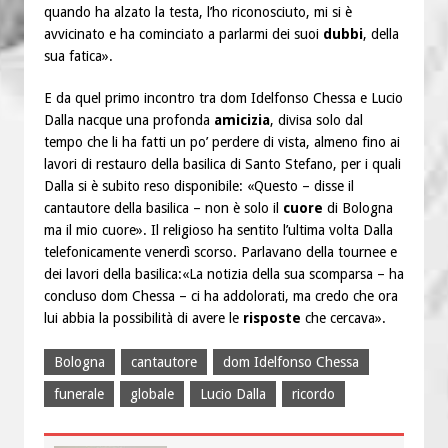
quando ha alzato la testa, l’ho riconosciuto, mi si è
avvicinato e ha cominciato a parlarmi dei suoi
dubbi
, della
sua fatica».
E da quel primo incontro tra dom Idelfonso Chessa e Lucio
Dalla nacque una profonda
amicizia
, divisa solo dal
tempo che li ha fatti un po’ perdere di vista, almeno fino ai
lavori di restauro della basilica di Santo Stefano, per i quali
Dalla si è subito reso disponibile: «Questo – disse il
cantautore della basilica – non è solo il
cuore
di Bologna
ma il mio cuore». Il religioso ha sentito l’ultima volta Dalla
telefonicamente venerdì scorso. Parlavano della tournee e
dei lavori della basilica:«La notizia della sua scomparsa – ha
concluso dom Chessa – ci ha addolorati, ma credo che ora
lui abbia la possibilità di avere le
risposte
che cercava».
Bologna
cantautore
dom Idelfonso Chessa
funerale
globale
Lucio Dalla
ricordo