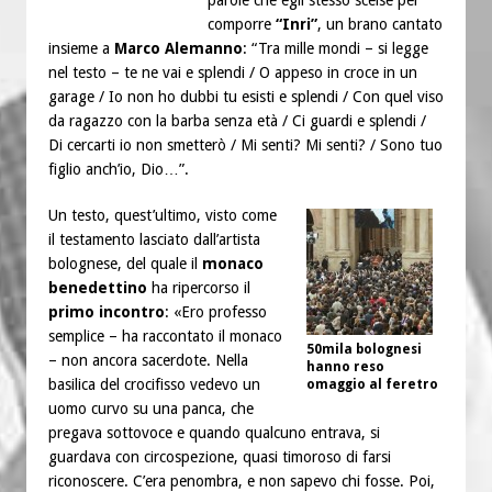
parole che egli stesso scelse per
comporre
“Inri”
, un brano cantato
insieme a
Marco Alemanno
: “Tra mille mondi – si legge
nel testo – te ne vai e splendi / O appeso in croce in un
garage / Io non ho dubbi tu esisti e splendi / Con quel viso
da ragazzo con la barba senza età / Ci guardi e splendi /
Di cercarti io non smetterò / Mi senti? Mi senti? / Sono tuo
figlio anch’io, Dio…”.
Un testo, quest’ultimo, visto come
il testamento lasciato dall’artista
bolognese, del quale il
monaco
benedettino
ha ripercorso il
primo incontro
: «Ero professo
semplice – ha raccontato il monaco
50mila bolognesi
– non ancora sacerdote. Nella
hanno reso
basilica del crocifisso vedevo un
omaggio al feretro
uomo curvo su una panca, che
pregava sottovoce e quando qualcuno entrava, si
guardava con circospezione, quasi timoroso di farsi
riconoscere. C’era penombra, e non sapevo chi fosse. Poi,