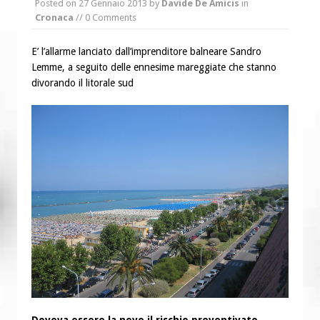
Posted on
27 Gennaio 2013
by
Davide De Amicis
in
“Chiediamogli di legarci al bene”
Cronaca
// 0 Comments
“Chiediamo al Signore di capire ciò che
è buono, giusto e santo per la nostra
E’ l’allarme lanciato dall’imprenditore balneare Sandro
Lemme, a seguito delle ennesime mareggiate che stanno
vita”
divorando il litorale sud
Doveva essere la neve il rischio preventivato