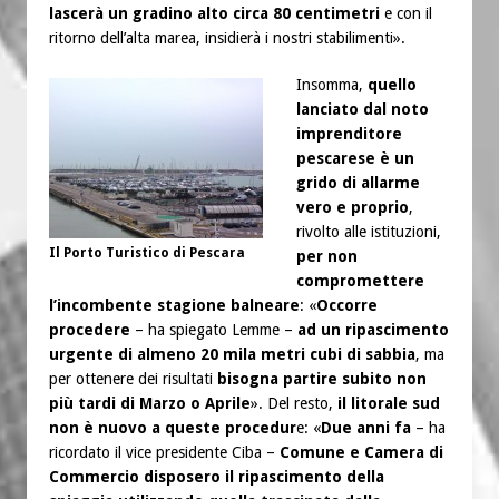
lascerà un gradino alto circa 80 centimetri
e con il
ritorno dell’alta marea, insidierà i nostri stabilimenti».
Insomma,
quello
lanciato dal noto
imprenditore
pescarese è un
grido di allarme
vero e proprio
,
rivolto alle istituzioni,
Il Porto Turistico di Pescara
per non
compromettere
l’incombente stagione balneare
: «
Occorre
procedere
– ha spiegato Lemme –
ad un ripascimento
urgente di almeno 20 mila metri cubi di sabbia
, ma
per ottenere dei risultati
bisogna partire subito non
più tardi di Marzo o Aprile
». Del resto,
il litorale sud
non è nuovo a queste procedur
e: «
Due anni fa
– ha
ricordato il vice presidente Ciba –
Comune e Camera di
Commercio disposero il ripascimento della