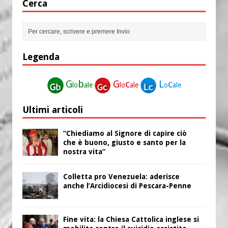
Cerca
Legenda
G
b
G
c
L
c
lo
ale
lo
ale
o
ale
Ultimi articoli
“Chiediamo al Signore di capire ciò
che è buono, giusto e santo per la
nostra vita”
Colletta pro Venezuela: aderisce
anche l’Arcidiocesi di Pescara-Penne
Fine vita: la Chiesa Cattolica inglese si