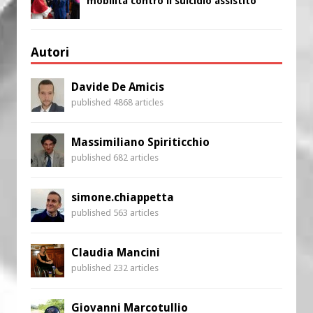
mobilita contro il suicidio assistito
Autori
Davide De Amicis
published 4868 articles
Massimiliano Spiriticchio
published 682 articles
simone.chiappetta
published 563 articles
Claudia Mancini
published 232 articles
Giovanni Marcotullio