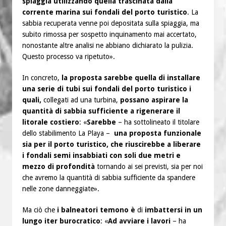
spiaggia utilizzando quella trascinata dalla
corrente marina sui fondali del porto turistico
. La
sabbia recuperata venne poi depositata sulla spiaggia, ma
subito rimossa per sospetto inquinamento mai accertato,
nonostante altre analisi ne abbiano dichiarato la pulizia.
Questo processo va ripetuto».
In concreto,
la proposta sarebbe quella di installare
una serie di tubi sui fondali del porto turistico i
quali,
collegati ad una turbina,
possano aspirare la
quantità di sabbia sufficiente a rigenerare il
litorale costiero
: «
Sarebbe
– ha sottolineato il titolare
dello stabilimento La Playa –
una proposta funzionale
sia per il porto turistico, che riuscirebbe a liberare
i fondali semi insabbiati con soli due metri e
mezzo di profondità
tornando ai sei previsti, sia per noi
che avremo la quantità di sabbia sufficiente da spandere
nelle zone danneggiate».
Ma ciò che
i balneatori temono è
di
imbattersi in un
lungo iter burocratico
: «
Ad avviare i lavori
– ha