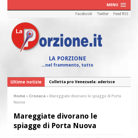
MENU
Facebook
Twitter
Feed RSS
LA PORZIONE
...nel frammento, tutto
Ultime notizie
Colletta pro Venezuela: aderisce
anche l’Arcidiocesi di Pescara-Penne
Home
»
Cronaca
»
Mareggiate divorano le spiagge di Porta
Fine vita: la Chiesa Cattolica inglese si
Nuova
mobilita contro il suicidio assistito
Mareggiate divorano le
Torna la festa della Madonnina a
spiagge di Porta Nuova
Montesilvano: “Tanta la devozione”
Torna la festa di Sant’Andrea: