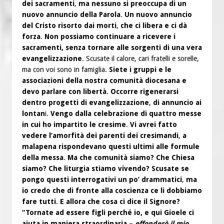
dei sacramenti
,
ma nessuno si preoccupa di un
nuovo annuncio della Parola
.
Un nuovo annuncio
del Cristo risorto dai morti
,
che ci libera e ci dà
forza
.
Non possiamo continuare a ricevere i
sacramenti, senza tornare alle sorgenti di una vera
evangelizzazione
. Scusate il calore, cari fratelli e sorelle,
ma con voi sono in famiglia.
Siete i gruppi e le
associazioni della nostra comunità diocesana e
devo parlare con libertà
.
Occorre rigenerarsi
dentro progetti di evangelizzazione
,
di annuncio ai
lontan
i.
Vengo dalla celebrazione di quattro messe
in cui ho impartito le cresime
.
Vi avrei fatto
vedere l’amorfità dei parenti dei cresimandi
,
a
malapena rispondevano questi ultimi alle formule
della messa
.
Ma che comunità siamo? Che Chiesa
siamo? Che liturgia stiamo vivendo? Scusate se
pongo questi interrogativi un po’ drammatici
,
ma
io credo che di fronte alla coscienza ce li dobbiamo
fare tutti
.
E allora che cosa ci dice il Signore?
“Tornate ad essere figli perché io, e qui Gioele ci
aiuta in maniera straordinaria
–
effonderò il mio