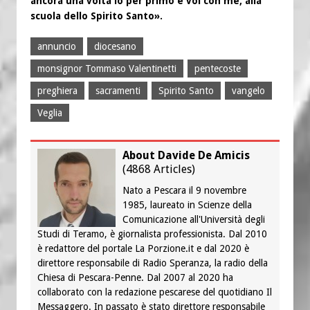
ancora una volta io per primo e voi con me, alla
scuola dello Spirito Santo».
annuncio
diocesano
monsignor Tommaso Valentinetti
pentecoste
preghiera
sacramenti
Spirito Santo
vangelo
Veglia
About Davide De Amicis
(
4868 Articles
)
Nato a Pescara il 9 novembre
1985, laureato in Scienze della
Comunicazione all'Università degli
Studi di Teramo, è giornalista professionista. Dal 2010
è redattore del portale La Porzione.it e dal 2020 è
direttore responsabile di Radio Speranza, la radio della
Chiesa di Pescara-Penne. Dal 2007 al 2020 ha
collaborato con la redazione pescarese del quotidiano Il
Messaggero. In passato è stato direttore responsabile