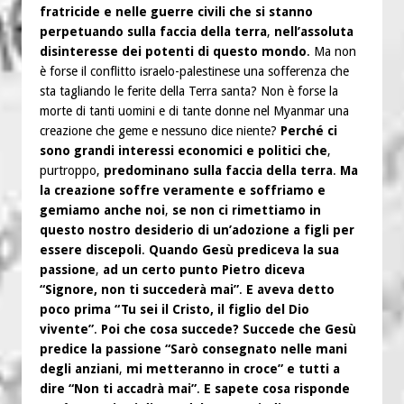
fratricide e nelle guerre civili che si stanno
perpetuando sulla faccia della terra
,
nell’assoluta
disinteresse dei potenti di questo mondo
. Ma non
è forse il conflitto israelo-palestinese una sofferenza che
sta tagliando le ferite della Terra santa? Non è forse la
morte di tanti uomini e di tante donne nel Myanmar una
creazione che geme e nessuno dice niente?
Perché ci
sono grandi interessi economici e politici che
,
purtroppo,
predominano sulla faccia della terra
.
Ma
la creazione soffre veramente e soffriamo e
gemiamo anche noi
,
se non ci rimettiamo in
questo nostro desiderio di un’adozione a figli per
essere discepoli
.
Quando Gesù prediceva la sua
passione
,
ad un certo punto Pietro diceva
“Signore, non ti succederà mai”
.
E aveva detto
poco prima “Tu sei il Cristo, il figlio del Dio
vivente”
.
Poi che cosa succede? Succede che Gesù
predice la passione “Sarò consegnato nelle mani
degli anziani
,
mi metteranno in croce” e tutti a
dire “Non ti accadrà mai”
.
E sapete cosa risponde