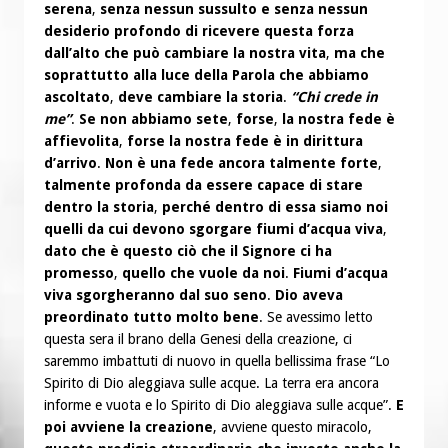
serena
,
senza nessun sussulto e senza nessun
desiderio profondo di ricevere questa forza
dall’alto che può cambiare la nostra vita
,
ma che
soprattutto alla luce della Parola che abbiamo
ascoltato
,
deve cambiare la storia
.
“Chi crede in
me”
.
Se non abbiamo sete
,
forse
,
la nostra fede è
affievolita
,
forse la nostra fede è in dirittura
d’arrivo
.
Non è una fede ancora talmente forte
,
talmente profonda da essere capace di stare
dentro la storia
,
perché dentro di essa siamo noi
quelli da cui devono sgorgare fiumi d’acqua viva
,
dato che è questo ciò che il Signore ci ha
promesso
,
quello che vuole da noi
.
Fiumi d’acqua
viva sgorgheranno dal suo seno
.
Dio aveva
preordinato tutto molto bene
. Se avessimo letto
questa sera il brano della Genesi della creazione, ci
saremmo imbattuti di nuovo in quella bellissima frase “Lo
Spirito di Dio aleggiava sulle acque. La terra era ancora
informe e vuota e lo Spirito di Dio aleggiava sulle acque”.
E
poi avviene la creazione
, avviene questo miracolo,