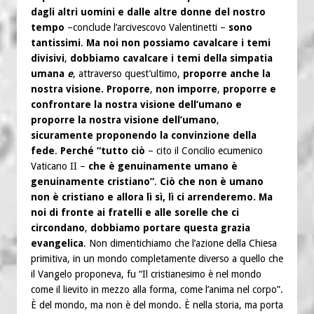
dagli altri uomini e dalle altre donne del nostro
tempo
–conclude l’arcivescovo Valentinetti –
sono
tantissimi
.
Ma noi non possiamo cavalcare i temi
divisivi
,
dobbiamo cavalcare i temi della simpatia
umana
e
, attraverso quest’ultimo,
proporre anche la
nostra visione. Proporre
,
non imporre
,
proporre e
confrontare la nostra visione dell’umano e
proporre la nostra visione dell’umano
,
sicuramente proponendo la convinzione della
fede
.
Perché “tutto ciò
– cito il Concilio ecumenico
Vaticano II –
che è genuinamente umano è
genuinamente cristiano”
.
Ciò che non è umano
non è cristiano e allora lì sì, lì ci arrenderemo.
Ma
noi di fronte ai fratelli e alle sorelle che ci
circondano
,
dobbiamo portare questa grazia
evangelica
. Non dimentichiamo che l’azione della Chiesa
primitiva, in un mondo completamente diverso a quello che
il Vangelo proponeva, fu “Il cristianesimo è nel mondo
come il lievito in mezzo alla forma, come l’anima nel corpo”.
È del mondo, ma non è del mondo. È nella storia, ma porta