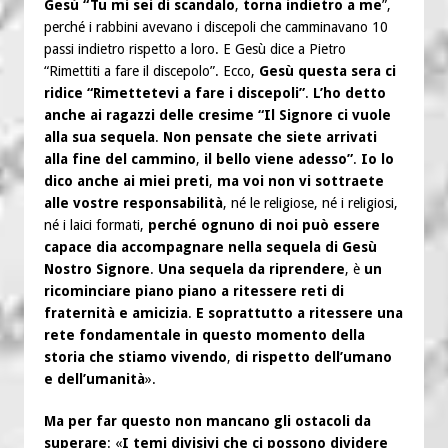
Gesù “Tu mi sei di scandalo
,
torna indietro a me
”,
perché i rabbini avevano i discepoli che camminavano 10
passi indietro rispetto a loro. E Gesù dice a Pietro
“Rimettiti a fare il discepolo”. Ecco,
Gesù questa sera ci
ridice “Rimettetevi a fare i discepoli”
.
L’ho detto
anche ai ragazzi delle cresime “Il Signore ci vuole
alla sua sequela
.
Non pensate che siete arrivati
alla fine del cammino
,
il bello viene adesso”
.
Io lo
dico anche ai miei preti
,
ma voi non vi sottraete
alle vostre responsabilità
, né le religiose, né i religiosi,
né i laici formati,
perché ognuno di noi può essere
capace dia accompagnare nella sequela di Gesù
Nostro Signore
.
Una sequela da riprendere
, è
un
ricominciare piano piano a ritessere reti di
fraternità e amicizia
.
E soprattutto a ritessere una
rete fondamentale in questo momento della
storia che stiamo vivendo
,
di rispetto dell’umano
e dell’umanità
».
Ma per far questo non mancano gli ostacoli da
superare
: «
I temi divisivi che ci possono dividere