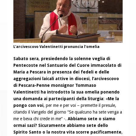
L'arcivescovo Valentinetti pronuncia l'omelia
Sabato sera
,
presiedendo la solenne veglia di
Pentecoste nel Santuario del Cuore immacolato di
Maria a Pescara in presenza dei fedeli e delle
aggregazioni laicali attive in diocesi
,
l’arcivescovo
di Pescara-Penne monsignor Tommaso
Valentinetti ha introdotto la sua omelia ponendo
una domanda ai partecipanti della liturgia
: «
Me la
pongo con voi
, per me e per voi – premette il presule,
citando il Vangelo del giorno “Se qualcuno ha sete venga a
me e beva chi crede in me” -.
Abbiamo sete o siamo
ormai sazi?
Sicuramente abbiamo sete dello
Spirito Santo o la nostra vita scorre pacificamente
,