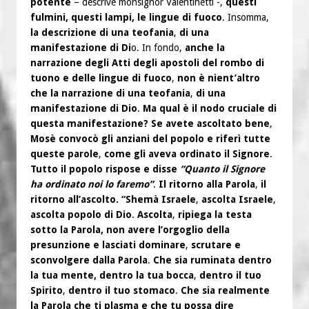
potente
– descrive monsignor Valentinetti -,
questi
fulmini, questi lampi, le lingue di fuoco
. Insomma,
la descrizione di una teofania
,
di una
manifestazione di Di
o. In fondo,
anche la
narrazione degli Atti degli apostoli del rombo di
tuono e delle lingue di fuoco
,
non è nient’altro
che la narrazione di una teofania
,
di una
manifestazione di Dio
.
Ma qual è il nodo cruciale di
questa manifestazione? Se avete ascoltato bene
,
Mosè convocò gli anziani del popolo e riferì tutte
queste parole
,
come gli aveva ordinato il Signore
.
Tutto il popolo rispose e disse
“Quanto il Signore
ha ordinato noi lo faremo”
.
Il ritorno alla Parola
,
il
ritorno all’ascolto. “Shemà Israele
,
ascolta Israele
,
ascolta popolo di Dio
.
Ascolta
,
ripiega la testa
sotto la Parola, non avere l’orgoglio della
presunzione e lasciati dominare
,
scrutare e
sconvolgere dalla Parola
.
Che sia ruminata dentro
la tua mente, dentro la tua bocca
,
dentro il tuo
Spirito
,
dentro il tuo stomaco
.
Che sia realmente
la Parola che ti plasma e che tu possa dire