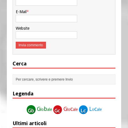
E-Mail
*
Website
Cerca
Legenda
G
b
G
c
L
c
lo
ale
lo
ale
o
ale
Ultimi articoli