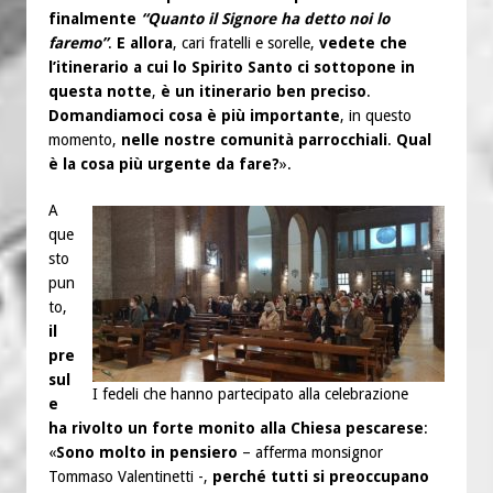
finalmente
“Quanto il Signore ha detto noi lo
faremo”
.
E allora
, cari fratelli e sorelle,
vedete che
l’itinerario a cui lo Spirito Santo ci sottopone in
questa notte
,
è un itinerario ben preciso
.
Domandiamoci cosa è più importante
, in questo
momento,
nelle nostre comunità parrocchiali
.
Qual
è la cosa più urgente da fare?
».
A
que
sto
pun
to,
il
pre
sul
I fedeli che hanno partecipato alla celebrazione
e
ha rivolto un forte monito alla Chiesa pescarese
:
«
Sono molto in pensiero
– afferma monsignor
Tommaso Valentinetti -,
perché tutti si preoccupano