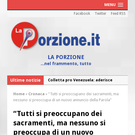
MENU
Facebook
Twitter
Feed RSS
LA PORZIONE
...nel frammento, tutto
Ultime notizie
Colletta pro Venezuela: aderisce
anche l’Arcidiocesi di Pescara-Penne
Home
»
Cronaca
»
“Tutti si preoccupano dei sacramenti, ma
Fine vita: la Chiesa Cattolica inglese si
nessuno si preoccupa di un nuovo annuncio della Parola”
mobilita contro il suicidio assistito
“Tutti si preoccupano dei
Torna la festa della Madonnina a
sacramenti, ma nessuno si
Montesilvano: “Tanta la devozione”
preoccupa di un nuovo
Torna la festa di Sant’Andrea: