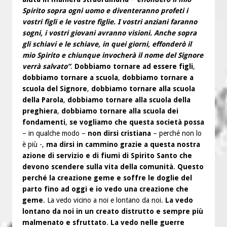
Spirito sopra ogni uomo e diventeranno profeti i
vostri figli e le vostre figlie. I vostri anziani faranno
sogni, i vostri giovani avranno visioni. Anche sopra
gli schiavi e le schiave, in quei giorni, effonderò il
mio Spirito e chiunque invocherà il nome del Signore
verrà salvato”
.
Dobbiamo tornare ad essere figli
,
dobbiamo tornare a scuola
,
dobbiamo tornare a
scuola del Signore
,
dobbiamo tornare alla scuola
della Parola
,
dobbiamo tornare alla scuola della
preghiera
,
dobbiamo tornare alla scuola dei
fondamenti
,
se vogliamo che questa società possa
– in qualche modo –
non dirsi cristiana
– perché non lo
è più -,
ma dirsi in cammino grazie a questa nostra
azione di servizio e di fiumi di Spirito Santo che
devono scendere sulla vita della comunità
.
Questo
perché la creazione geme e soffre le doglie del
parto fino ad oggi e io vedo una creazione che
geme
. La vedo vicino a noi e lontano da noi.
La vedo
lontano da noi in un creato distrutto e sempre più
malmenato e sfruttato
.
La vedo nelle guerre