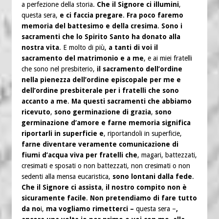
a perfezione della storia.
Che il Signore ci illumini
,
questa sera,
e ci faccia pregare
.
Fra poco faremo
memoria del battesimo e della cresima
.
Sono i
sacramenti che lo Spirito Santo ha donato alla
nostra vita
. E molto di più,
a tanti di voi il
sacramento del matrimonio e a me
, e ai miei fratelli
che sono nel presbiterio,
il sacramento dell’ordine
nella pienezza dell’ordine episcopale per me e
dell’ordine presbiterale per i fratelli che sono
accanto a me
.
Ma questi sacramenti che abbiamo
ricevuto
,
sono germinazione di grazia
,
sono
germinazione d’amore e farne memoria significa
riportarli in superficie e
, riportandoli in superficie,
farne diventare veramente comunicazione di
fiumi d’acqua viva per fratelli che
, magari, battezzati,
cresimati e sposati o non battezzati, non cresimati o non
sedenti alla mensa eucaristica,
sono lontani dalla fede
.
Che il Signore ci assista
,
il nostro compito non è
sicuramente facile
.
Non pretendiamo di fare tutto
da no
i,
ma vogliamo rimetterci –
questa sera –
,