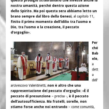
questo prodigio straordinario che investe anche la
nostra umanità
,
perché dentro questa azione
dello Spirito
.
Ma poi questa sera abbiamo letto un
brano sempre dal libro della Genesi
, al capitolo 11,
finito il primo momento dell’idilio tra l’uomo e
Dio
,
tra l’uomo e la creazione, il peccato
d’orgoglio
».
Per
ché
Bab
ele
,
a
dett
a
dell’
arcivescovo Valentinetti,
non è altro che una
rappresentazione del peccato d’orgoglio
: «
È il
peccato di presunzione
– precisa -,
è il peccato
dell’autosufficienza
.
Ma fratelli
,
sorelle
,
non
stiamo forse anche noi entrando
– come comunità,