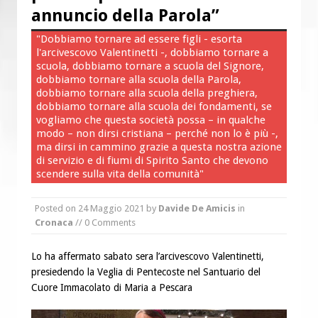
“Chiediamogli di legarci al bene”
annuncio della Parola”
“Chiediamo al Signore di capire ciò che
"Dobbiamo tornare ad essere figli - esorta
è buono, giusto e santo per la nostra
l'arcivescovo Valentinetti -, dobbiamo tornare a
scuola, dobbiamo tornare a scuola del Signore,
vita”
dobbiamo tornare alla scuola della Parola,
dobbiamo tornare alla scuola della preghiera,
dobbiamo tornare alla scuola dei fondamenti, se
vogliamo che questa società possa – in qualche
modo – non dirsi cristiana – perché non lo è più -,
ma dirsi in cammino grazie a questa nostra azione
di servizio e di fiumi di Spirito Santo che devono
scendere sulla vita della comunità"
Posted on
24 Maggio 2021
by
Davide De Amicis
in
Cronaca
// 0 Comments
Lo ha affermato sabato sera l’arcivescovo Valentinetti,
presiedendo la Veglia di Pentecoste nel Santuario del
Cuore Immacolato di Maria a Pescara