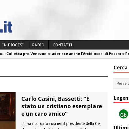
IN DIOCESI
RADIO
CONTATTI
aca:
Fine vita: la Chiesa Cattolica inglese si mobilita contro il suicidio
aca:
Torna la festa della Madonnina a Montesilvano: “Tanta la devoz
Cerca
aca:
Torna la festa di Sant’Andrea: “Chiediamogli di legarci al bene”
aca:
“Chiediamo al Signore di capire ciò che è buono, giusto e santo pe
aca:
Colletta pro Venezuela: aderisce anche l’Arcidiocesi di Pescara-
Legen
Carlo Casini, Bassetti: “È
stato un cristiano esemplare
e un caro amico”
Lo ha ricordato così ieri il presidente della Cei,
Ultimi