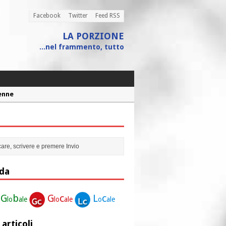
Facebook
Twitter
Feed RSS
LA PORZIONE
...nel frammento, tutto
 assistito
ione”
r la nostra vita”
Penne
da
G
b
G
c
L
c
lo
ale
lo
ale
o
ale
 articoli