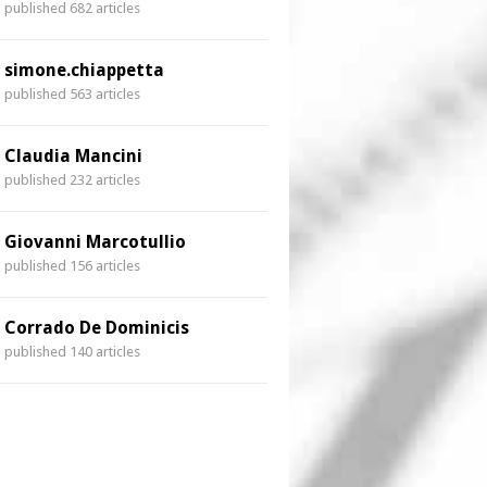
published 682 articles
simone.chiappetta
published 563 articles
Claudia Mancini
published 232 articles
Giovanni Marcotullio
published 156 articles
Corrado De Dominicis
published 140 articles