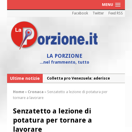
MENU
Facebook
Twitter
Feed RSS
LA PORZIONE
...nel frammento, tutto
Ultime notizie
Fine vita: la Chiesa Cattolica inglese si
mobilita contro il suicidio assistito
Home
»
Cronaca
»
Senzatetto a lezione di potatura per
Torna la festa della Madonnina a
tornare a lavorare
Montesilvano: “Tanta la devozione”
Senzatetto a lezione di
Torna la festa di Sant’Andrea:
potatura per tornare a
“Chiediamogli di legarci al bene”
lavorare
“Chiediamo al Signore di capire ciò che