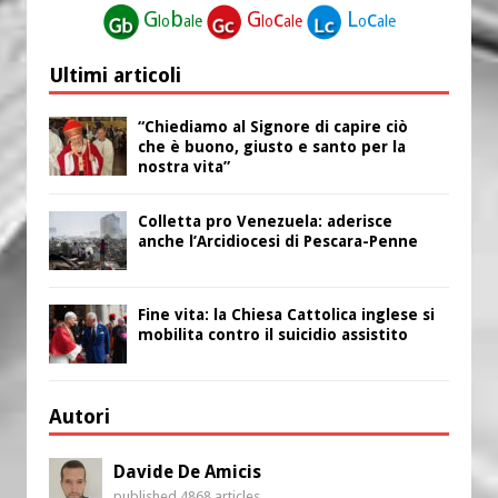
G
b
G
c
L
c
lo
ale
lo
ale
o
ale
Ultimi articoli
“Chiediamo al Signore di capire ciò
che è buono, giusto e santo per la
nostra vita”
Colletta pro Venezuela: aderisce
anche l’Arcidiocesi di Pescara-Penne
Fine vita: la Chiesa Cattolica inglese si
mobilita contro il suicidio assistito
Autori
Davide De Amicis
published 4868 articles