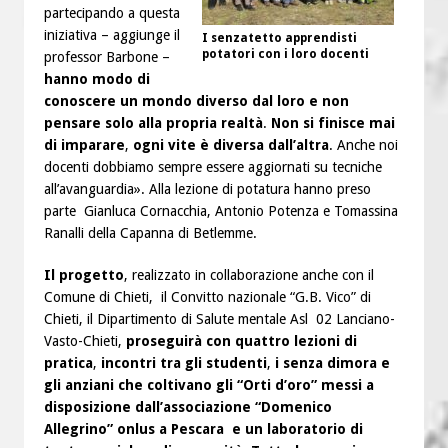
partecipando a questa
iniziativa – aggiunge il
I senzatetto apprendisti
potatori con i loro docenti
professor Barbone –
hanno modo di
conoscere un mondo diverso dal loro e non
pensare solo alla propria realtà
.
Non si finisce mai
di imparare
,
ogni vite è diversa dall’altra
. Anche noi
docenti dobbiamo sempre essere aggiornati su tecniche
all’avanguardia». Alla lezione di potatura hanno preso
parte Gianluca Cornacchia, Antonio Potenza e Tomassina
Ranalli della Capanna di Betlemme.
Il progetto
, realizzato in collaborazione anche con il
Comune di Chieti, il Convitto nazionale “G.B. Vico” di
Chieti, il Dipartimento di Salute mentale Asl 02 Lanciano-
Vasto-Chieti,
proseguirà con quattro lezioni di
pratica
,
incontri tra gli studenti
,
i senza dimora e
gli anziani che coltivano gli “Orti d’oro” messi a
disposizione dall’associazione “Domenico
Allegrino” onlus a Pescara
e un laboratorio di