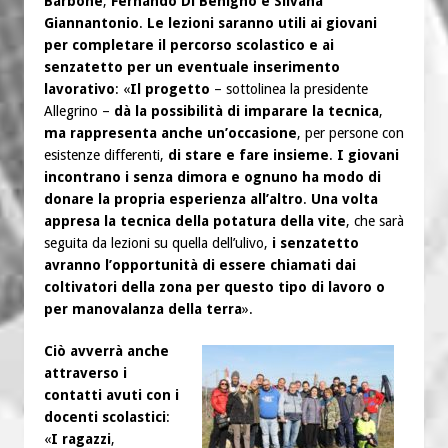
Barbone
,
Fernando Di Benigno e Silvana
Giannantonio
.
Le lezioni saranno utili ai giovani
per completare il percorso scolastico e ai
senzatetto per un eventuale inserimento
lavorativo
: «
Il progetto
– sottolinea la presidente
Allegrino –
dà la possibilità di imparare la tecnica
,
ma rappresenta anche un’occasione
, per persone con
esistenze differenti,
di stare e fare insieme
.
I giovani
incontrano i senza dimora e ognuno ha modo di
donare la propria esperienza all’altro
.
Una volta
appresa la tecnica della potatura della vite
, che sarà
seguita da lezioni su quella dell’ulivo,
i senzatetto
avranno l’opportunità di essere chiamati dai
coltivatori della zona per questo tipo di lavoro o
per manovalanza della terra
».
Ciò avverrà anche
attraverso i
contatti avuti con i
docenti scolastici
:
«
I ragazzi
,