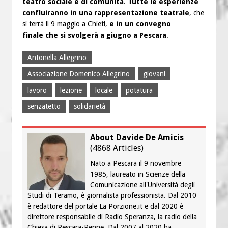
teatro sociale e di comunità
.
Tutte le esperienze
confluiranno in una rappresentazione teatrale
, che
si terrà il 9 maggio a Chieti,
e in un convegno
finale
che si svolgerà a giugno a Pescara
.
Antonella Allegrino
Associazione Domenico Allegrino
giovani
lavoro
lezione
locale
potatura
senzatetto
solidarietà
About Davide De Amicis
(
4868 Articles
)
Nato a Pescara il 9 novembre
1985, laureato in Scienze della
Comunicazione all'Università degli
Studi di Teramo, è giornalista professionista. Dal 2010
è redattore del portale La Porzione.it e dal 2020 è
direttore responsabile di Radio Speranza, la radio della
Chiesa di Pescara-Penne. Dal 2007 al 2020 ha