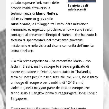
potuto superare l’orizzonte delle
La gioia degli
proprie realtà attraverso la
adolescenti
testimonianza di
Mario Nuñes
,
del
movimento giovanile
missionario,
e
il “viaggio tra i verbi della missione”:
«annuncio, evangelizzo, proclamo, amo» – sono i verbi
coniugati al presente nell’incipit di Nuñes – che ha avuto la
fortuna di sperimentarli nel movimento giovanile
missionario e nella visita ad alcune comunità dell’america
latina e dell’asia.
«La mia prima esperienza – ha raccontato Mario – l’ho
fatta in Brasile, ma ho riscoperto il vero significato di
essere educatore in Oriente, soprattutto in Thailandia,
terra più nota per il turismo sessuale. Nel 2003, ho visitato
un luogo di recupero per bambini, di 12-13 anni,
violentati, nella maggior parte dei casi da europei che
fanno scalo a Bangkok prima di raggiungere Hong Kong o
Singapore».
Tappa per tappa il giovane “missionario” ha saputo