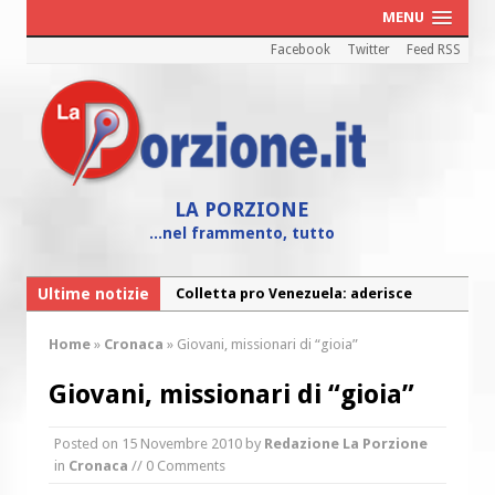
MENU
Facebook
Twitter
Feed RSS
LA PORZIONE
...nel frammento, tutto
Ultime notizie
Colletta pro Venezuela: aderisce
anche l’Arcidiocesi di Pescara-Penne
Home
»
Cronaca
»
Giovani, missionari di “gioia”
Fine vita: la Chiesa Cattolica inglese si
mobilita contro il suicidio assistito
Giovani, missionari di “gioia”
Torna la festa della Madonnina a
Posted on
15 Novembre 2010
by
Redazione La Porzione
Montesilvano: “Tanta la devozione”
in
Cronaca
// 0 Comments
Torna la festa di Sant’Andrea: