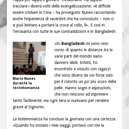
tracciare i diversi volti della evangelizzazione: «è difficile
essere cristiani in Cina – ha proseguito Nunes raccontando
anche l’esperienza di sacerdoti che ha conosciuto – non ci
si può limitare a portare la croce al collo, lì». E così in
Terrasanta con tutte le sue contraddizioni e in Bangladesh:
«In
Bangladesh
mi sono reso
conto di quanto le distanze tra le
varie parti del mondo siano
davvero labili. Infatti, ho
incontrato e vissuto con ragazzi
che sono diversi da voi forse solo
Mario Nunes
per il colorito un po’ più scuro della
durante la
pelle. Hanno sogni e aspirazioni,
testimonianza
che non riescono ad esprimere
tanto facilmente; ma ogni sera si riunivano per rendere
grazie al Signore».
La testimonianza ha concluso la giornata con una certezza:
«Quando ho iniziato i miei viaggi, portavo con me la