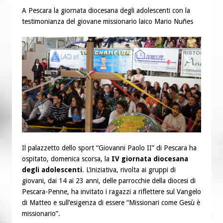
“Chiediamogli di legarci al bene”
A Pescara la giornata diocesana degli adolescenti con la
“Chiediamo al Signore di capire ciò che
testimonianza del giovane missionario laico Mario Nuñes
è buono, giusto e santo per la nostra
vita”
Il palazzetto dello sport “Giovanni Paolo II” di Pescara ha
ospitato, domenica scorsa, la
IV giornata diocesana
degli adolescenti
. L’iniziativa, rivolta ai gruppi di
giovani, dai 14 ai 23 anni, delle parrocchie della diocesi di
Pescara-Penne, ha invitato i ragazzi a riflettere sul Vangelo
di Matteo e sull’esigenza di essere “Missionari come Gesù è
missionario”.