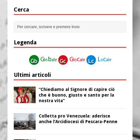
Cerca
Legenda
G
b
G
c
L
c
lo
ale
lo
ale
o
ale
Ultimi articoli
“Chiediamo al Signore di capire ciò
che è buono, giusto e santo per la
nostra vita”
Colletta pro Venezuela: aderisce
anche l’Arcidiocesi di Pescara-Penne