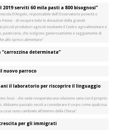
l 2019 serviti 60 mila pasti a 800 bisognosi”
nicola D’Angelo, responsabile dell'Osservatorio povertà e
a-Penne - di recepire tutte le donazioni della grande
dei piccoli produttori agricoli mediante il Centro agroalimentare e
erie, pasticcerie, che scelgono generosamente e saggiamente di
che allo spreco alimentare"
a “carrozzina determinata”
il nuovo parroco
ni il laboratorio per riscoprire il linguaggio
ino Iezzi - che vada recuperata una relazione sana con il proprio
si. Abbiamo passato secoli a considerare il corpo come qualcosa
nte cose sono cambiate all'interno della Chiesa"
crescita per gli immigrati