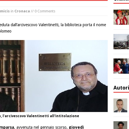
micis
in
Cronaca
// 0 Comments
duta dall’arcivescovo Valentinetti, la biblioteca porta il nome
tolomeo
Autor
l'arcivescovo Valentinetti all'intitolazione
omparsa
, avvenuta nel gennaio scorso,
giovedì