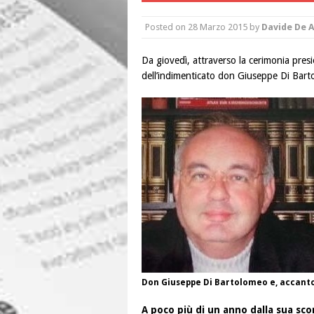
Posted on
28 Marzo 2015
by
Davide De A
Da giovedì, attraverso la cerimonia presie
dell’indimenticato don Giuseppe Di Bar
Don Giuseppe Di Bartolomeo e, accanto, 
A poco più di un anno dalla sua sc