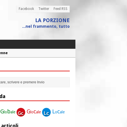
Facebook
Twitter
Feed RSS
LA PORZIONE
...nel frammento, tutto
Penne
 assistito
ione”
r la nostra vita”
da
G
b
G
c
L
c
lo
ale
lo
ale
o
ale
 articoli