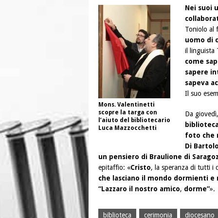
Nei suoi u
collabora
Toniolo al 
uomo di c
il linguist
come sap
sapere in
sapeva ac
Il suo esem
Mons. Valentinetti
scopre la targa con
Da giovedì
l’aiuto del bibliotecario
bibliotec
Luca Mazzocchetti
foto che 
Di Bartol
un pensiero di Braulione di Sarago
epitaffio: «
Cristo
, la speranza di tutti i
che lasciano il mondo dormienti e
“Lazzaro il nostro amico
,
dorme”
».
biblioteca
cerimonia
diocesano