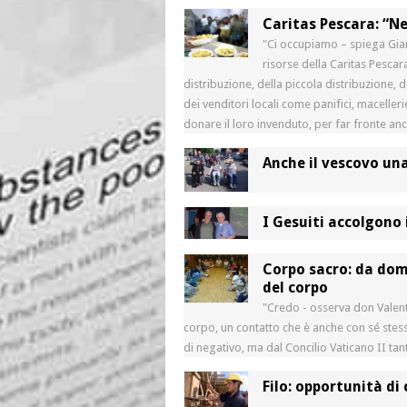
Caritas Pescara: “Ne
"Ci occupiamo – spiega Gian
risorse della Caritas Pescar
distribuzione, della piccola distribuzione, 
dei venditori locali come panifici, macell
donare il loro invenduto, per far fronte an
Anche il vescovo un
I Gesuiti accolgono 
Corpo sacro: da doma
del corpo
"Credo - osserva don Valent
corpo, un contatto che è anche con sé stes
di negativo, ma dal Concilio Vaticano II ta
Filo: opportunità di 