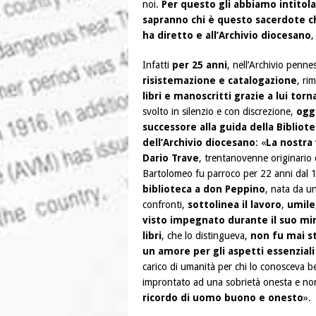
noi.
Per questo gli abbiamo intitola
sapranno chi è questo sacerdote ch
ha diretto e all’Archivio diocesano
,
Infatti
per 25 anni
, nell’Archivio penne
risistemazione e catalogazione
, ri
libri e manoscritti grazie a lui torna
svolto in silenzio e con discrezione,
oggi
successore alla guida della Bibliote
dell’Archivio diocesano
: «
La nostra
Dario Trave
, trentanovenne originario 
Bartolomeo fu parroco per 22 anni dal
biblioteca a don Peppino
, nata da un
confronti,
sottolinea il lavoro
,
umile
visto impegnato durante il suo mi
libri
, che lo distingueva,
non fu mai st
un amore per gli aspetti essenziali 
carico di umanità per chi lo conosceva 
improntato ad una sobrietà onesta e non
ricordo di uomo buono e onesto
».