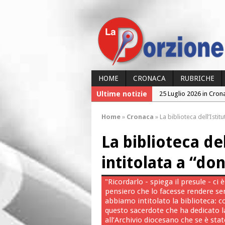
HOME
CRONACA
RUBRICHE
Ultime notizie
25 Luglio 2026 in Cron
24 Luglio 2026 in Cron
Home
»
Cronaca
»
La biblioteca dell’Istit
24 Luglio 2026 in Cron
La biblioteca del
23 Luglio 2026 in Cron
26 Luglio 2026 in Cron
intitolata a “do
"Ricordarlo - spiega il presule - c
pensiero che lo facesse rendere se
abbiamo intitolato la biblioteca: co
questo sacerdote che ha dedicato la 
all’Archivio diocesano che se è sta