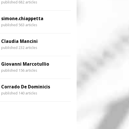
published 682 articles
simone.chiappetta
published 563 articles
Claudia Mancini
published 232 articles
Giovanni Marcotullio
published 156 articles
Corrado De Dominicis
published 140 articles