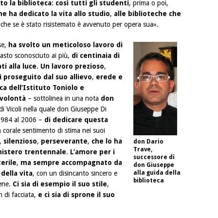
to la biblioteca
:
così tutti gli studenti
, prima o poi,
e ha dedicato la vita allo studio
,
alle biblioteche che
 che se è stato risistemato è avvenuto per opera sua».
se,
ha svolto un meticoloso lavoro di
masto sconosciuto ai più,
di centinaia di
ti alla luce
.
Un lavoro prezioso
,
 proseguito dal suo allievo
,
erede e
ca dell’Istituto Toniolo e
 volontà
– sottolinea in una nota
don
di Vicoli nella quale don Giuseppe Di
 1984 al 2006 –
di dedicare questa
 corale sentimento di stima nei suoi
,
silenzioso
,
perseverante
,
che lo ha
don Dario
Trave,
nistero trentennale
.
L’amore per i
successore di
erile
,
ma sempre accompagnato da
don Giuseppe
della vita
, con un disincanto sincero e
alla guida della
biblioteca
bene.
Ci sia di esempio il suo stile
,
 di facciata,
e ci sia di sprone il suo