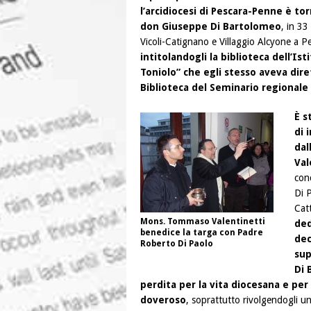
l’arcidiocesi di Pescara-Penne è to
don Giuseppe Di Bartolomeo
, in 33
Vicoli-Catignano e Villaggio Alcyone a P
intitolandogli la biblioteca dell’Is
Toniolo” che egli stesso aveva dire
Biblioteca del Seminario regionale 
È s
di 
dal
Val
conc
Di 
Cat
Mons. Tommaso Valentinetti
ded
benedice la targa con Padre
dec
Roberto Di Paolo
sup
Di 
perdita per la vita diocesana e per 
doveroso
, soprattutto rivolgendogli u