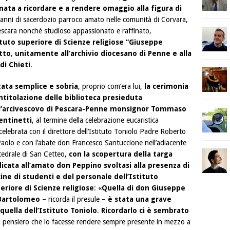
rnata a ricordare e a rendere omaggio alla figura di
 anni di sacerdozio parroco amato nelle comunità di Corvara,
escara nonché studioso appassionato e raffinato,
tituto superiore di Scienze religiose “Giuseppe
tto
,
unitamente all’archivio diocesano di Penne e alla
di Chieti
.
tata semplice e sobria
, proprio com’era lui,
la cerimonia
intitolazione delle biblioteca presieduta
l’arcivescovo di Pescara-Penne monsignor Tommaso
entinetti
, al termine della celebrazione eucaristica
elebrata con il direttore dell’Istituto Toniolo Padre Roberto
Paolo e con l’abate don Francesco Santuccione nell’adiacente
tedrale di San Cetteo,
con la scopertura della targa
icata all’amato don Peppino svoltasi alla presenza di
ine di studenti e del personale dell’Istituto
eriore di Scienze religiose
: «
Quella di don Giuseppe
Bartolomeo
– ricorda il presule –
è stata una grave
quella dell’Istituto Toniolo
.
Ricordarlo ci è sembrato
n pensiero che lo facesse rendere sempre presente in mezzo a