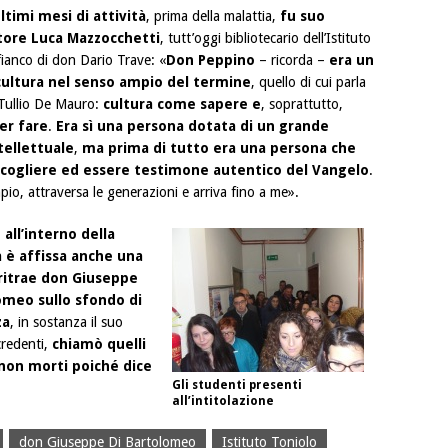
ltimi mesi di attività
, prima della malattia,
fu suo
tore Luca Mazzocchetti
, tutt’oggi bibliotecario dell’Istituto
fianco di don Dario Trave: «
Don Peppino
– ricorda –
era un
ultura nel senso ampio del termine
, quello di cui parla
a Tullio De Mauro:
cultura come sapere e
, soprattutto,
er fare
.
Era sì una persona dotata di un grande
tellettuale
,
ma prima di tutto era una persona che
cogliere ed essere testimone autentico del Vangelo
.
pio, attraversa le generazioni e arriva fino a me».
,
all’interno della
a è affissa anche una
ritrae don Giuseppe
omeo sullo sfondo di
za
, in sostanza il suo
 credenti,
chiamò quelli
 non morti poiché dice
Gli studenti presenti
all’intitolazione
don Giuseppe Di Bartolomeo
Istituto Toniolo