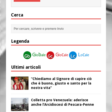
Cerca
Legenda
G
b
G
c
L
c
lo
ale
lo
ale
o
ale
Ultimi articoli
“Chiediamo al Signore di capire ciò
che è buono, giusto e santo per la
nostra vita”
Colletta pro Venezuela: aderisce
anche l’Arcidiocesi di Pescara-Penne