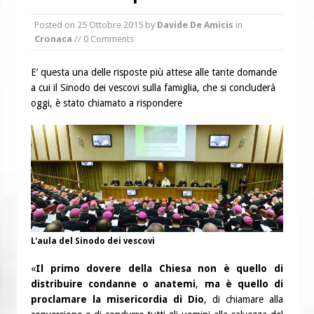
“Chiediamogli di legarci al bene”
Posted on
25 Ottobre 2015
by
Davide De Amicis
in
“Chiediamo al Signore di capire ciò che
Cronaca
// 0 Comments
è buono, giusto e santo per la nostra
vita”
E’ questa una delle risposte più attese alle tante domande
a cui il Sinodo dei vescovi sulla famiglia, che si concluderà
oggi, è stato chiamato a rispondere
L'aula del Sinodo dei vescovi
«
Il primo dovere della Chiesa non è quello di
distribuire condanne o anatemi
,
ma è quello di
proclamare la misericordia di Dio
, di chiamare alla