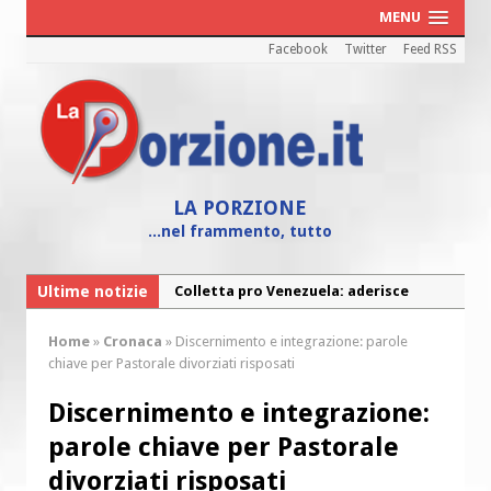
MENU
Facebook
Twitter
Feed RSS
LA PORZIONE
...nel frammento, tutto
Ultime notizie
Colletta pro Venezuela: aderisce
anche l’Arcidiocesi di Pescara-Penne
Home
»
Cronaca
»
Discernimento e integrazione: parole
Fine vita: la Chiesa Cattolica inglese si
chiave per Pastorale divorziati risposati
mobilita contro il suicidio assistito
Discernimento e integrazione:
Torna la festa della Madonnina a
parole chiave per Pastorale
Montesilvano: “Tanta la devozione”
divorziati risposati
Torna la festa di Sant’Andrea: