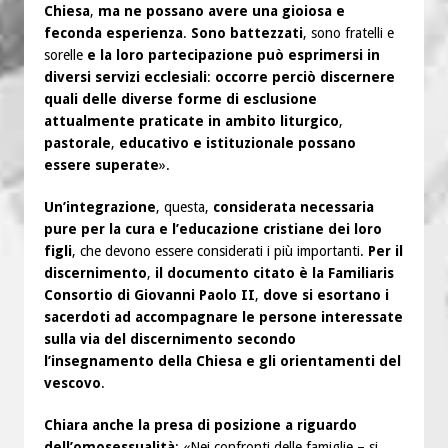
Chiesa
,
ma ne possano avere una gioiosa e
feconda esperienza
.
Sono battezzati
, sono fratelli e
sorelle
e la loro partecipazione può esprimersi in
diversi servizi ecclesiali
:
occorre perciò discernere
quali delle diverse forme di esclusione
attualmente praticate in ambito liturgico
,
pastorale
,
educativo e istituzionale possano
essere superate
».
Un’integrazione
, questa,
considerata necessaria
pure per la cura e l’educazione cristiane dei loro
figli
, che devono essere considerati i più importanti.
Per il
discernimento
,
il documento citato è la Familiaris
Consortio di Giovanni Paolo II
,
dove si esortano i
sacerdoti ad accompagnare le persone interessate
sulla via del discernimento secondo
l’insegnamento della Chiesa e gli orientamenti del
vescovo
.
Chiara anche la presa di posizione a riguardo
dell’omosessualità
: «Nei confronti delle famiglie – si