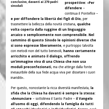
conclusivo, davanti ai 270 padri
prospettive
: «
Per
sinodali
difendere
–
continua il Pontefice –
e per diffondere la libertà dei figli di Dio
, per
trasmettere la bellezza della novità cristiana,
qualche
volta coperta dalla ruggine di un linguaggio
arcaico o semplicemente non comprensibile
.
Nel
cammino di questo Sinodo le opinioni diverse che
si sono espresse liberamente
, e purtroppo talvolta
con metodi non del tutto benevoli,
hanno certamente
arricchito e animato il dialogo
,
offrendo
un’immagine viva di una Chiesa che non usa
moduli preconfezionati
, ma che attinge dalla fonte
inesauribile della sua fede acqua viva per dissetare i cuori
inariditi».
Per questo, nonostante la ricca diversità manifestata,
la
sfida che la Chiesa ha davanti è sempre la stessa
:
«
Annunciare
– sottolinea il Santo Padre –
il Vangelo
all’uomo di oggi
,
difendendo la famiglia da tutti