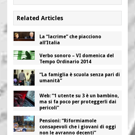
Related Articles
La “lacrime” che piacciono
all’Italia
Verbo sonoro – VI domenica del
Tempo Ordinario 2014
“La famiglia è scuola senza pari di
umanità”
Web: “1 utente su 3 è un bambino,
ma si fa poco per proteggerli dai
pericoli”
Pensioni: “Riformiamole
consapevoli che i giovani di oggi
non le avranno decenti”