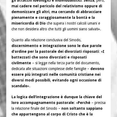
gli attacchi ideologici e individualistici
.
Senza
, però,
mai cadere nel pericolo del relativismo oppure di
demonizzare gli altri
,
ma cercando di abbracciare
pienamente e coraggiosamente la bontà e la
misericordia di Dio
che supera i nostri calcoli umani e
che non desidera altro che tutti gli uomini siano salvati».
Quanto alla relazione conclusiva del Sinodo,
discernimento e integrazione sono le due parole
d’ordine per la pastorale dei divorziati risposati
: «
I
battezzati che sono divorziati e risposati
civilmente
– si legge nella terza parte del documento,
dedicata alle situazioni complesse delle famiglie –
devono
essere più integrati nelle comunità cristiane nei
diversi modi possibili
,
evitando ogni occasione di
scandalo
».
La logica dell’integrazione è dunque la chiave del
loro accompagnamento pastorale
: «
Perché
– precisa
la relazione finale del Sinodo –
non soltanto sappiano
che appartengono al corpo di Cristo che è la