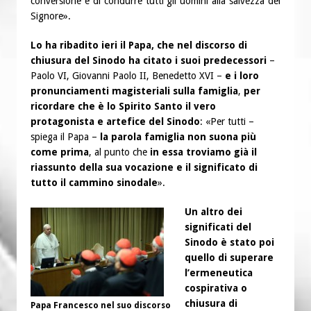
conversione e di condurre tutti gli uomini alla salvezza del
Signore».
Lo ha ribadito ieri il Papa, che nel discorso di
chiusura del Sinodo ha citato i suoi predecessori
–
Paolo VI, Giovanni Paolo II, Benedetto XVI –
e i loro
pronunciamenti magisteriali sulla famiglia
,
per
ricordare che è lo Spirito Santo il vero
protagonista e artefice del Sinodo
: «Per tutti –
spiega il Papa –
la parola famiglia non suona più
come prima
, al punto che
in essa troviamo già il
riassunto della sua vocazione e il significato di
tutto il cammino sinodale
».
Un altro dei
significati del
Sinodo è stato poi
quello di superare
l’ermeneutica
cospirativa o
chiusura di
Papa Francesco nel suo discorso