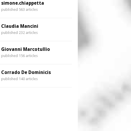
simone.chiappetta
published 563 articles
Claudia Mancini
published 232 articles
Giovanni Marcotullio
published 156 articles
Corrado De Dominicis
published 140 articles