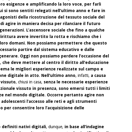
oro esigenze e amplificando la loro voce
,
per farli
 cui si sono sentiti relegati nell’ultimo anno e fare in
gonisti della ricostruzione del tessuto sociale del
i agire in maniera decisa per rilanciare il futuro
 generazioni
.
L’ascensore sociale che fino a qualche
rittura avere invertito la rotta e rischiamo che i
 loro domani
.
Non possiamo permettere che questo
ecessario partire dal sistema educativo e dalle
 generare
.
Oggi non possiamo perdere l’occasione del
,
che deve mettere al centro il diritto all’educazione
tema le migliori esperienze realizzate sul campo e
ne digitale in atto
.
Nell’ultimo anno
, infatti,
a causa
 vissuto
, chiusi in casa,
senza le necessarie esperienze
izionale vissuto in presenza
,
sono emersi tutti i limiti
ze nel mondo digitale
.
Occorre pertanto agire non
 adolescenti l’accesso alle reti e agli strumenti
 per consentire loro l’acquisizione delle
efiniti nativi digitali
, dunque,
in base all’indagine