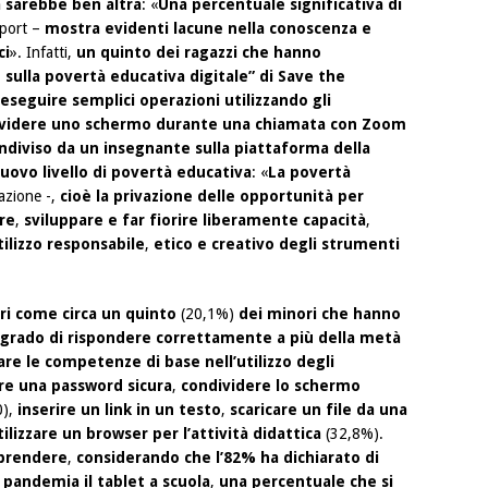
tà sarebbe ben altra
: «
Una percentuale significativa di
eport –
mostra evidenti lacune nella conoscenza e
ci
». Infatti,
un quinto dei ragazzi che hanno
 sulla povertà educativa digitale”
di Save the
eseguire semplici operazioni utilizzando gli
videre uno schermo durante una chiamata con Zoom
diviso da un insegnante sulla piattaforma della
nuovo livello di povertà educativa
: «
La povertà
zazione -,
cioè la privazione delle opportunità per
re
,
sviluppare e far fiorire liberamente capacità
,
tilizzo responsabile
,
etico e creativo degli strumenti
ri come circa un quinto
(20,1%)
dei minori che hanno
n grado di rispondere correttamente a più della metà
e le competenze di base nell’utilizzo degli
re una password sicura
,
condividere lo schermo
0),
inserire un link in un testo
,
scaricare un file da una
tilizzare un browser per l’attività didattica
(32,8%).
rprendere
,
considerando che l’82% ha dichiarato di
 pandemia il tablet a scuola
,
una percentuale che si