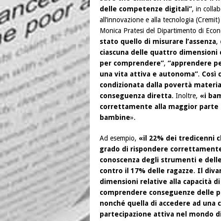
delle competenze digitali”
, in colla
all’innovazione e alla tecnologia (Cremit
Monica Pratesi del Dipartimento di Econ
stato quello di misurare l’assenza
,
ciascuna delle quattro dimensioni 
per comprendere”
,
“apprendere pe
una vita attiva e autonoma”
.
Così 
condizionata dalla povertà materia
conseguenza diretta
. Inoltre,
«i bam
correttamente alla maggior parte 
bambine
».
Ad esempio,
«il 22% dei tredicenni 
grado di rispondere correttamente
conoscenza degli strumenti e delle
contro il 17% delle ragazze
.
Il diva
dimensioni relative alla capacità di
comprendere conseguenze delle prop
nonché quella di accedere ad una c
partecipazione attiva nel mondo di