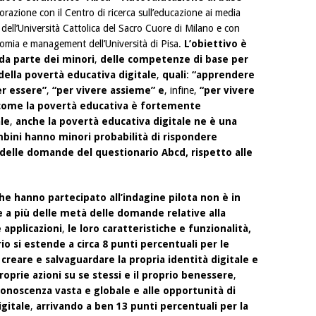
borazione con il Centro di ricerca sull’educazione ai media
) dell’Università Cattolica del Sacro Cuore di Milano e con
omia e management dell’Università di Pisa.
L’obiettivo è
da parte dei minori
,
delle competenze di base per
della povertà educativa digitale
,
quali
:
“apprendere
r essere”
,
“per vivere assieme” e
, infine,
“per vivere
come la povertà educativa è fortemente
le
,
anche la povertà educativa digitale ne è una
bini hanno minori probabilità di rispondere
delle domande del questionario Abcd, rispetto alle
che hanno partecipato all’indagine pilota non è in
 a più delle metà delle domande relative alla
 applicazioni
,
le loro caratteristiche e funzionalità,
rio si estende a circa 8 punti percentuali per le
 creare e salvaguardare la propria identità digitale e
rie azioni su se stessi e il proprio benessere
,
onoscenza vasta e globale e alle opportunità di
gitale
,
arrivando a ben 13 punti percentuali per la