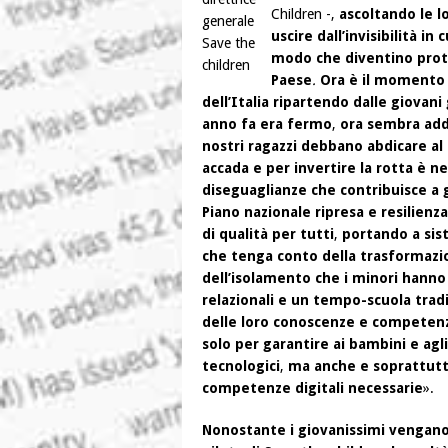
Children -,
ascoltando le l
generale
uscire dall’invisibilità in
Save the
modo che diventino prota
children
Paese
.
Ora è il momento d
dell’Italia ripartendo dalle giovani
anno fa era fermo
,
ora sembra addi
nostri ragazzi debbano abdicare al
accada e per invertire la rotta è n
diseguaglianze che contribuisce a
Piano nazionale ripresa e resilienza
di qualità per tutti
,
portando a sis
che tenga conto della trasformazio
dell’isolamento che i minori hanno
relazionali e un tempo-scuola trad
delle loro conoscenze e competen
solo per garantire ai bambini e agli
tecnologici
,
ma anche e soprattutto
competenze digitali necessarie
».
Nonostante i giovanissimi vengano d