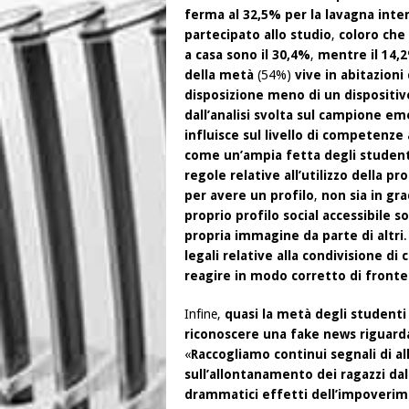
ferma al 32,5% per la lavagna int
partecipato allo studio
,
coloro che 
a casa sono il 30,4%
,
mentre il 14,
della metà
(54%)
vive in abitazion
disposizione meno di un dispositiv
dall’analisi svolta sul campione e
influisce sul livello di competenze 
come un’ampia fetta degli student
regole relative all’utilizzo della p
per avere un profilo
,
non sia in gr
proprio profilo social accessibile s
propria immagine da parte di altri
legali relative alla condivisione di
reagire in modo corretto di fronte 
Infine,
quasi la metà degli studenti
riconoscere una fake news riguarda
«
Raccogliamo continui segnali di a
sull’allontanamento dei ragazzi dal
drammatici effetti dell’impoverim