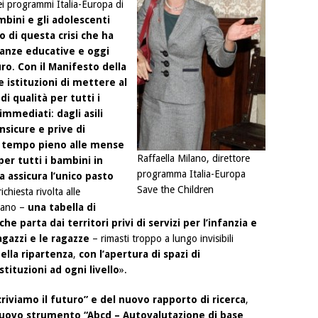
dei programmi Italia-Europa di
mbini e gli adolescenti
to di questa crisi che ha
anze educative e oggi
uro
.
Con il Manifesto della
 istituzioni di mettere al
i qualità per tutti i
 immediati
:
dagli asili
insicure e prive di
l tempo pieno alle mense
Raffaella Milano, direttore
er tutti i bambini in
programma Italia-Europa
a assicura l’unico pasto
Save the Children
ichiesta rivolta alle
lano –
una tabella di
che parta dai territori privi di servizi per l’infanzia e
agazzi e le ragazze
– rimasti troppo a lungo invisibili
ella ripartenza
,
con l’apertura di spazi di
stituzioni ad ogni livello
».
riviamo il futuro” e del nuovo rapporto di ricerca
,
 nuovo strumento “Abcd – Autovalutazione di base