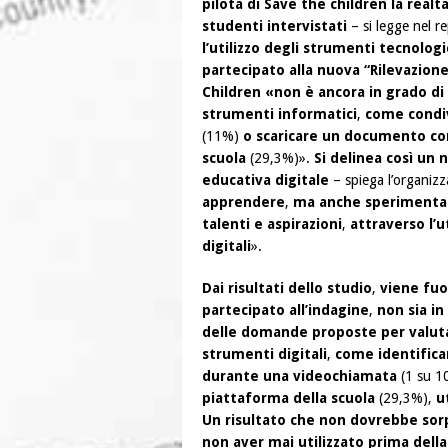
pilota di Save the children la real
studenti intervistati
– si legge nel r
l’utilizzo degli strumenti tecnologi
partecipato alla nuova “Rilevazione
Children «non è ancora in grado di 
strumenti informatici
,
come condi
(11%)
o scaricare un documento con
scuola
(29,3%)».
Si delinea così un 
educativa digitale
– spiega l’organiz
apprendere
,
ma anche sperimenta
talenti e aspirazioni
,
attraverso l’u
digitali
».
Dai risultati dello studio
,
viene fuo
partecipato all’indagine
,
non sia i
delle domande proposte per valutar
strumenti digitali
,
come identifica
durante una videochiamata
(1 su 1
piattaforma della scuola
(29,3%),
u
Un risultato che non dovrebbe so
non aver mai utilizzato prima della