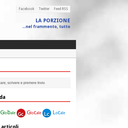
Facebook
Twitter
Feed RSS
LA PORZIONE
...nel frammento, tutto
r la nostra vita”
Penne
 assistito
ione”
da
G
b
G
c
L
c
lo
ale
lo
ale
o
ale
 articoli