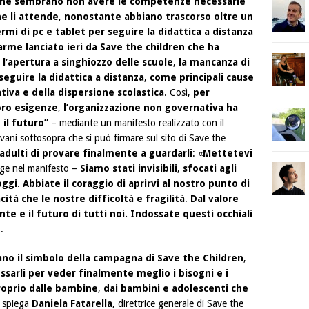
liane sembrano non avere le competenze necessarie
he li attende
,
nonostante abbiano trascorso oltre un
mi di pc e tablet per seguire la didattica a distanza
llarme lanciato ieri da Save the children che ha
 l’apertura a singhiozzo delle scuole
,
la mancanza di
seguire la didattica a distanza
,
come principali cause
iva e della dispersione scolastica
. Così,
per
loro esigenze
,
l’organizzazione non governativa ha
 il futuro”
– mediante un manifesto realizzato con il
ani sottosopra che si può firmare sul sito di Save the
 adulti di provare finalmente a guardarli
: «
Mettetevi
gge nel manifesto –
Siamo stati invisibili
,
sfocati agli
oggi
.
Abbiate il coraggio di aprirvi al nostro punto di
ità che le nostre difficoltà e fragilità
.
Dal valore
te e il futuro di tutti noi. Indossate questi occhiali
.
ntano il simbolo della campagna di Save the Children
,
ossarli per veder finalmente meglio i bisogni e i
roprio dalle bambine
,
dai bambini e adolescenti che
 spiega
Daniela Fatarella
, direttrice generale di Save the