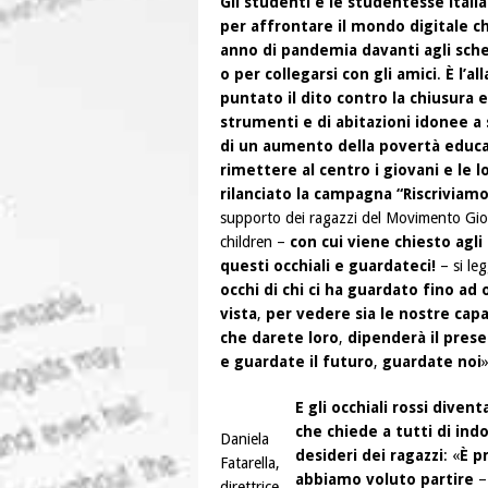
Gli studenti e le studentesse ita
per affrontare il mondo digitale c
anno di pandemia davanti agli scher
o per collegarsi con gli amici
.
È l’a
puntato il dito contro la chiusura e
strumenti e di abitazioni idonee a 
di un aumento della povertà educat
rimettere al centro i giovani e le 
rilanciato la campagna “Riscriviamo
supporto dei ragazzi del Movimento Giov
children –
con cui viene chiesto agli
questi occhiali e guardateci!
– si le
occhi di chi ci ha guardato fino ad 
vista
,
per vedere sia le nostre capac
che darete loro
,
dipenderà il presen
e guardate il futuro
,
guardate noi
»
E gli occhiali rossi dive
che chiede a tutti di ind
Daniela
desideri dei ragazzi
: «
È p
Fatarella,
abbiamo voluto partire
–
direttrice