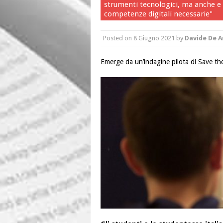
strumenti tecnologici, ma anche e s
competenze digitali necessarie"
Posted on
8 Giugno 2021
by
Davide De A
Emerge da un’indagine pilota di Save the