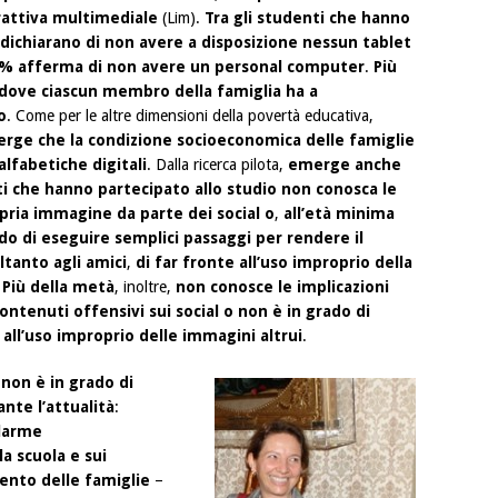
erattiva multimediale
(Lim).
Tra gli studenti che hanno
dichiarano di non avere a disposizione nessun tablet
2% afferma di non avere un personal computer
.
Più
i dove ciascun membro della famiglia ha a
o
. Come per le altre dimensioni della povertà educativa,
merge che la condizione socioeconomica delle famiglie
alfabetiche digitali
. Dalla ricerca pilota,
emerge anche
i che hanno partecipato allo studio non conosca le
ropria immagine da parte dei social o
,
all’età minima
ado di eseguire semplici passaggi per rendere il
oltanto agli amici
,
di far fronte all’uso improprio della
.
Più della metà
, inoltre,
non conosce le implicazioni
 contenuti offensivi sui social o non è in grado di
all’uso improprio delle immagini altrui
.
 non è in grado di
nte l’attualità
:
llarme
la scuola e sui
ento delle famiglie
–