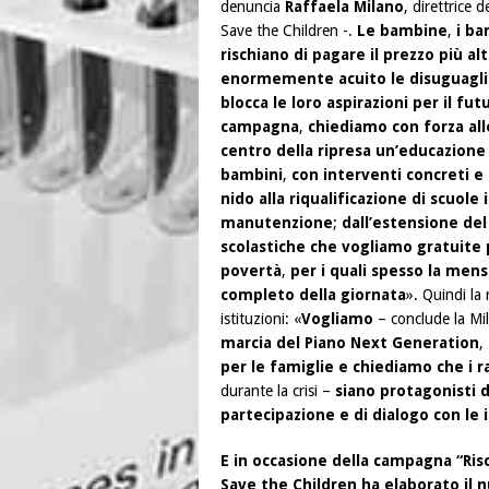
denuncia
Raffaela Milano
, direttrice 
Save the Children -.
Le bambine
,
i ba
rischiano di pagare il prezzo più al
enormemente acuito le disuguagli
blocca le loro aspirazioni per il fut
campagna
,
chiediamo con forza alle
centro della ripresa un’educazione d
bambini
,
con interventi concreti e
nido alla riqualificazione di scuole 
manutenzione
;
dall’estensione de
scolastiche che vogliamo gratuite p
povertà
,
per i quali spesso la mens
completo della giornata
». Quindi la r
istituzioni: «
Vogliamo
– conclude la Mi
marcia del Piano Next Generation
,
per le famiglie e chiediamo che i r
durante la crisi –
siano protagonisti d
partecipazione e di dialogo con le i
E in occasione della campagna “Risc
Save the Children ha elaborato il