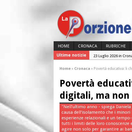
HOME
CRONACA
RUBRICHE
Ultime notizie
23 Luglio 2026 in Cron
26 Luglio 2026 in Cron
Home
»
Cronaca
»
Povertà educativa: li ch
25 Luglio 2026 in Cron
Povertà educativ
24 Luglio 2026 in Cron
24 Luglio 2026 in Cron
digitali, ma non
"Nell’ultimo anno - spiega Daniela F
causa dell’isolamento che i minori 
esperienze relazionali e un tempo-
tutti i limiti delle loro conoscen
agire non solo per garantire ai bamb