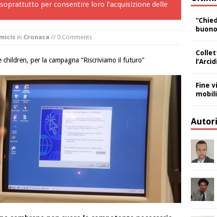
oprattutto per consentire loro l’acquisizione delle
“Chied
buono,
micis
in
Cronaca
// 0 Comments
Collet
 children, per la campagna “Riscriviamo il futuro”
l’Arci
Fine v
mobili
Autor