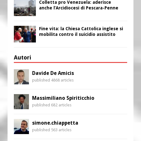
Colletta pro Venezuela: aderisce
anche l’Arcidiocesi di Pescara-Penne
Fine vita: la Chiesa Cattolica inglese si
mobilita contro il suicidio assistito
Autori
Davide De Amicis
published 4868 articles
Massimiliano Spiriticchio
published 682 articles
simone.chiappetta
published 563 articles