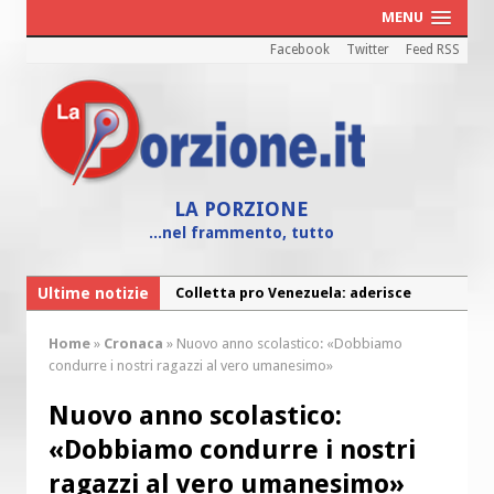
MENU
Facebook
Twitter
Feed RSS
LA PORZIONE
...nel frammento, tutto
Ultime notizie
Colletta pro Venezuela: aderisce
anche l’Arcidiocesi di Pescara-Penne
Home
»
Cronaca
»
Nuovo anno scolastico: «Dobbiamo
Fine vita: la Chiesa Cattolica inglese si
condurre i nostri ragazzi al vero umanesimo»
mobilita contro il suicidio assistito
Nuovo anno scolastico:
Torna la festa della Madonnina a
«Dobbiamo condurre i nostri
Montesilvano: “Tanta la devozione”
ragazzi al vero umanesimo»
Torna la festa di Sant’Andrea: