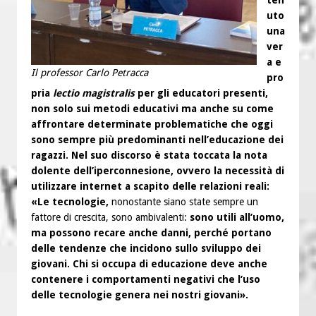
uto
una
ver
a e
Il professor Carlo Petracca
pro
pria
lectio magistralis
per gli educatori presenti,
non solo sui metodi educativi ma anche su come
affrontare determinate problematiche che oggi
sono sempre più predominanti nell’educazione dei
ragazzi. Nel suo discorso è stata toccata la nota
dolente dell’iperconnesione, ovvero la necessità di
utilizzare internet a scapito delle relazioni reali:
«Le tecnologie,
nonostante siano state sempre un
fattore di crescita, sono ambivalenti:
sono utili all’uomo,
ma possono recare anche danni, perché portano
delle tendenze che incidono sullo sviluppo dei
giovani. Chi si occupa di educazione deve anche
contenere i comportamenti negativi che l’uso
delle tecnologie genera nei nostri giovani».