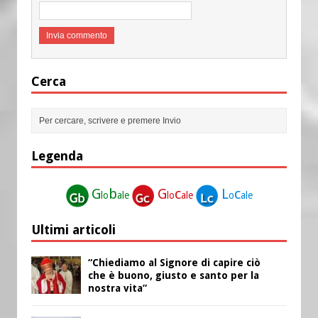
Cerca
Legenda
G
b
G
c
L
c
lo
ale
lo
ale
o
ale
Ultimi articoli
“Chiediamo al Signore di capire ciò
che è buono, giusto e santo per la
nostra vita”