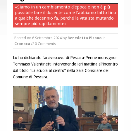
“Chiediamogli di legarci al bene”
«Siamo in un cambiamento d'epoca e non è più
possibile fare il docente come l'abbiamo fatto fino
“Chiediamo al Signore di capire ciò che
a qualche decennio fa, perché la vita sta mutando
è buono, giusto e santo per la nostra
sempre più rapidamente»
vita”
Posted on
6 Settembre 2024
by
Benedetta Pisano
in
Cronaca
// 0 Comments
Lo ha dichiarato l’arcivescovo di Pescara-Penne monsignor
Tommaso Valentinetti intervenendo ieri mattina all’incontro
dal titolo “La scuola al centro” nella Sala Consiliare del
Comune di Pescara.