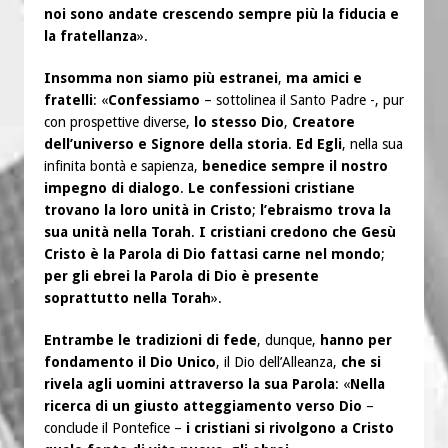
noi sono andate crescendo sempre più la fiducia e
la fratellanza
».
Insomma non siamo più estranei
,
ma amici e
fratelli
: «
Confessiamo
– sottolinea il Santo Padre -, pur
con prospettive diverse,
lo stesso Dio
,
Creatore
dell’universo e Signore della storia
.
Ed Egli
, nella sua
infinita bontà e sapienza,
benedice sempre il nostro
impegno di dialogo
.
Le confessioni cristiane
trovano la loro unità in Cristo
;
l’ebraismo trova la
sua unità nella Torah
.
I cristiani credono che Gesù
Cristo è la Parola di Dio fattasi carne nel mondo
;
per gli ebrei la Parola di Dio è presente
soprattutto nella Torah
».
Entrambe le tradizioni di fede
, dunque,
hanno per
fondamento il Dio Unico
, il Dio dell’Alleanza,
che si
rivela agli uomini attraverso la sua Parola
: «
Nella
ricerca di un giusto atteggiamento verso Dio
–
conclude il Pontefice –
i cristiani si rivolgono a Cristo