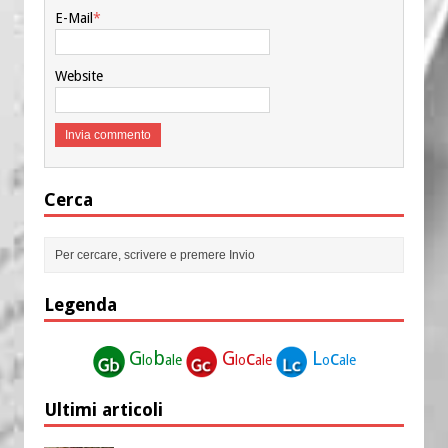
E-Mail
*
Website
Cerca
Legenda
G
b
G
c
L
c
lo
ale
lo
ale
o
ale
Ultimi articoli