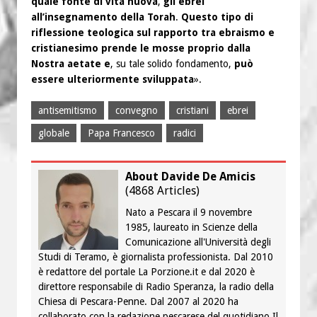
quale fonte di vita nuova
,
gli ebrei
all’insegnamento della Torah
.
Questo tipo di
riflessione teologica sul rapporto tra ebraismo e
cristianesimo prende le mosse proprio dalla
Nostra aetate e
, su tale solido fondamento,
può
essere ulteriormente sviluppata
».
antisemitismo
convegno
cristiani
ebrei
globale
Papa Francesco
radici
About Davide De Amicis
(
4868 Articles
)
Nato a Pescara il 9 novembre
1985, laureato in Scienze della
Comunicazione all'Università degli
Studi di Teramo, è giornalista professionista. Dal 2010
è redattore del portale La Porzione.it e dal 2020 è
direttore responsabile di Radio Speranza, la radio della
Chiesa di Pescara-Penne. Dal 2007 al 2020 ha
collaborato con la redazione pescarese del quotidiano Il