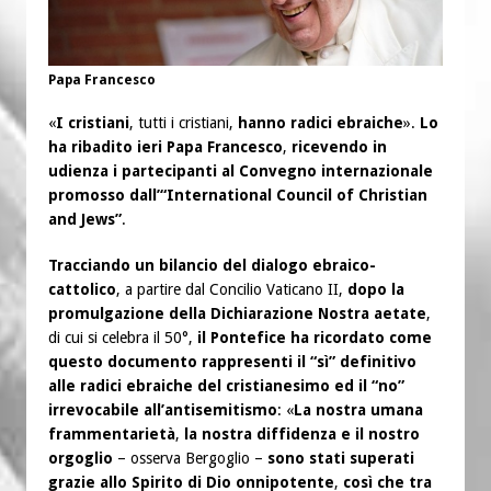
Papa Francesco
«
I cristiani
, tutti i cristiani,
hanno radici ebraiche
».
Lo
ha ribadito ieri Papa Francesco
,
ricevendo in
udienza i partecipanti al Convegno internazionale
promosso dall’“International Council of Christian
and Jews”
.
Tracciando un bilancio del dialogo ebraico-
cattolico
, a partire dal Concilio Vaticano II,
dopo la
promulgazione della Dichiarazione Nostra aetate
,
di cui si celebra il 50°,
il Pontefice ha ricordato come
questo documento rappresenti il “sì” definitivo
alle radici ebraiche del cristianesimo ed il “no”
irrevocabile all’antisemitismo
: «
La nostra umana
frammentarietà
,
la nostra diffidenza e il nostro
orgoglio
– osserva Bergoglio –
sono stati superati
grazie allo Spirito di Dio onnipotente
,
così che tra