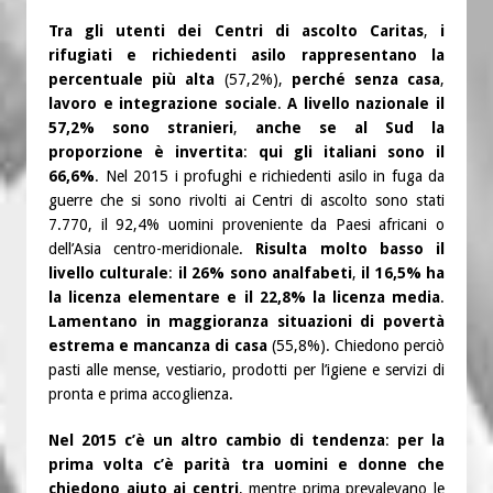
Tra gli utenti dei Centri di ascolto Caritas
,
i
rifugiati e richiedenti asilo rappresentano la
percentuale più alta
(57,2%),
perché senza casa
,
lavoro e integrazione sociale
.
A livello nazionale il
57,2% sono stranieri
,
anche se al Sud la
proporzione è invertita
:
qui gli italiani sono il
66,6%
. Nel 2015 i profughi e richiedenti asilo in fuga da
guerre che si sono rivolti ai Centri di ascolto sono stati
7.770, il 92,4% uomini proveniente da Paesi africani o
dell’Asia centro-meridionale.
Risulta molto basso il
livello culturale
:
il 26% sono analfabeti
,
il 16,5% ha
la licenza elementare e il 22,8% la licenza media
.
Lamentano in maggioranza situazioni di povertà
estrema e mancanza di casa
(55,8%). Chiedono perciò
pasti alle mense, vestiario, prodotti per l’igiene e servizi di
pronta e prima accoglienza.
Nel 2015 c’è un altro cambio di tendenza
:
per la
prima volta c’è parità tra uomini e donne che
chiedono aiuto ai centri
, mentre prima prevalevano le