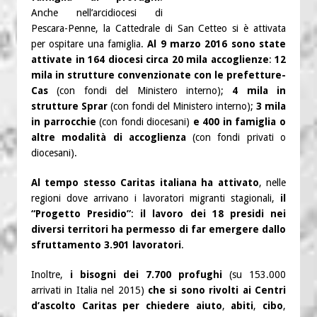
Anche nell’arcidiocesi di
Pescara-Penne, la Cattedrale di San Cetteo si è attivata
per ospitare una famiglia.
Al 9 marzo 2016 sono state
attivate in 164 diocesi circa 20 mila accoglienze
:
12
mila in strutture convenzionate con le prefetture-
Cas
(con fondi del Ministero interno);
4 mila in
strutture Sprar
(con fondi del Ministero interno);
3 mila
in parrocchie
(con fondi diocesani)
e 400 in famiglia o
altre modalità di accoglienza
(con fondi privati o
diocesani).
Al tempo stesso Caritas italiana ha attivato
, nelle
regioni dove arrivano i lavoratori migranti stagionali,
il
“Progetto Presidio”
:
il lavoro dei 18 presidi nei
diversi territori ha permesso di far emergere dallo
sfruttamento 3.901 lavoratori
.
Inoltre,
i bisogni dei 7.700 profughi
(su 153.000
arrivati in Italia nel 2015)
che si sono rivolti ai Centri
d’ascolto Caritas per chiedere aiuto
,
abiti
,
cibo
,