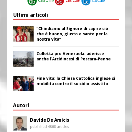
lo
ale
lo
ale
o
ale
Ultimi articoli
“Chiediamo al Signore di capire ciò
che è buono, giusto e santo per la
nostra vita”
Colletta pro Venezuela: aderisce
anche l’Arcidiocesi di Pescara-Penne
Fine vita: la Chiesa Cattolica inglese si
mobilita contro il suicidio assistito
Autori
Davide De Amicis
published 4868 articles