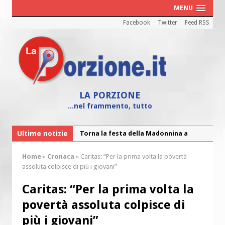
MENU
Facebook
Twitter
Feed RSS
LA PORZIONE
...nel frammento, tutto
Torna la festa della Madonnina a
Ultime notizie
Torna la festa di Sant’Andrea:
Montesilvano: “Tanta la devozione”
Home
»
Cronaca
»
Caritas: “Per la prima volta la povertà
“Chiediamogli di legarci al bene”
assoluta colpisce di più i giovani”
“Chiediamo al Signore di capire ciò che
è buono, giusto e santo per la nostra
Caritas: “Per la prima volta la
vita”
povertà assoluta colpisce di
Colletta pro Venezuela: aderisce
più i giovani”