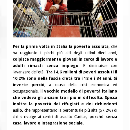
Per la prima volta in Italia la povertà assoluta
, che
ha raggiunto i picchi più alti degli ultimi dieci anni,
colpisce maggiormente giovani in cerca di lavoro e
adulti rimasti senza impiego
. E diminuisce con
l’avanzare dell’età.
Tra i 4,6 milioni di poveri assoluti il
10,2% sono nella fascia d’età tra i 18 e i 34 anni
.
Si
inverte perciò
, a causa della crisi economica ed
occupazionale,
il vecchio modello di povertà italiano
che vedeva gli anziani tra i più in difficoltà
.
Spicca
inoltre la povertà dei rifugiati e dei richiedenti
asilo
, che rappresentano la percentuale più alta (57,2%) di
chi si rivolge ai centri di ascolto Caritas,
perché senza
casa
,
lavoro e integrazione sociale
.