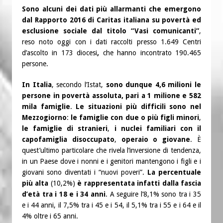
Sono alcuni dei dati più allarmanti che emergono
dal Rapporto 2016 di Caritas italiana su povertà ed
esclusione sociale dal titolo “Vasi comunicanti”
,
reso noto oggi con i dati raccolti presso 1.649 Centri
d’ascolto in 173 diocesi
,
che hanno incontrato 190.465
persone.
In Italia
, secondo l’Istat,
sono dunque 4,6 milioni le
persone in povertà assoluta, pari a 1 milione e 582
mila famiglie
.
Le situazioni più difficili sono nel
Mezzogiorno
:
le famiglie con due o più figli minori
,
le famiglie di stranieri
,
i nuclei familiari con il
capofamiglia disoccupato
,
operaio o giovane
. È
quest’ultimo particolare che rivela l’inversione di tendenza,
in un Paese dove i nonni e i genitori mantengono i figli e i
giovani sono diventati i “nuovi poveri”.
La percentuale
più alta
(10,2%)
è rappresentata infatti dalla fascia
d’età tra i 18 e i 34 anni
. A seguire l’8,1% sono tra i 35
e i 44 anni, il 7,5% tra i 45 e i 54, il 5,1% tra i 55 e i 64 e il
4% oltre i 65 anni.