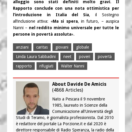
alloggio sono stati definiti molto gravi
.
Il
Rapporto conclude con una nota ottimistica per
l’introduzione in Italia del Sia
, il Sostegno
all’inclusione attiva: «
Ma si spera
, in futuro, – auspica
Nanni –
nel reddito minimo universale per tutte le
persone in povertà assoluta
».
anziani
caritas
giovani
globale
Linda Laura Sabbadini
neet
poveri
povertà
rapporto
rifugiati
Walter Nanni
About Davide De Amicis
(
4868 Articles
)
Nato a Pescara il 9 novembre
1985, laureato in Scienze della
Comunicazione all'Università degli
Studi di Teramo, è giornalista professionista. Dal 2010
è redattore del portale La Porzione.it e dal 2020 è
direttore responsabile di Radio Speranza, la radio della