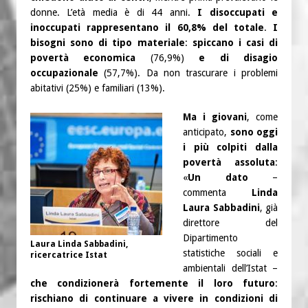
donne. L’età media è di 44 anni.
I disoccupati e
inoccupati rappresentano il 60,8% del totale
.
I
bisogni sono di tipo materiale
:
spiccano i casi di
povertà economica
(76,9%)
e di disagio
occupazionale
(57,7%). Da non trascurare i problemi
abitativi (25%) e familiari (13%).
Ma i giovani
, come
anticipato,
sono oggi
i più colpiti dalla
povertà assoluta
:
«
Un dato
–
commenta
Linda
Laura Sabbadini
, già
direttore del
Dipartimento
Laura Linda Sabbadini,
statistiche sociali e
ricercatrice Istat
ambientali dell’Istat –
che condizionerà fortemente il loro futuro
:
rischiano di continuare a vivere in condizioni di