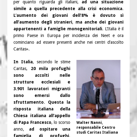
per quanto riguarda gli italiani,
ad una situazione
simile a quella precedente alla crisi economica
.
L’aumento dei giovani dell’8% è dovuto sì
all’aumento degli stranieri
,
ma anche dei giovani
appartenenti a famiglie monogenitoriali
. L’Italia è il
primo Paese in Europa per incidenza dei Neet e ora
cominciano ad essere presenti anche nei centri d’ascolto
Caritas».
In Italia
, secondo le stime
Caritas,
20 mila profughi
sono accolti nelle
strutture ecclesiali e
3.901 lavoratori migranti
sono emersi dallo
sfruttamento
.
Questa la
risposta italiana della
Chiesa italiana all’appello
di Papa Francesco
, lo scorso
Walter Nanni,
responsabile Centro
anno,
ad ospitare una
studi Caritas Italiana
famiglia di profughi
.