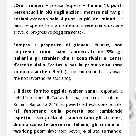
«
Ora i minori
– precisa l’esperta –
hanno 12 punti
percentuali in più degli anziani
,
mentre nel ’97 gli
anziani avevano solo 4 punti in più dei minori
. Le
famiglie operaie hanno mantenuto invece una situazione
grave, di progressivo peggioramento».
Sempre a proposito di giovani
, dunque,
non
sorprende come siano aumentati dell’8% gli
italiani e gli stranieri che si sono rivolti ai Centri
d’ascolto della Caritas e per la prima volta sono
comparsi anche i Neet
(l’acronimo che indica i giovani
che non lavorano né studiano).
È il dato fornito oggi da Walter Nanni
, responsabile
dell’ufficio studi di Caritas italiana, che ha presentato a
Roma il Rapporto 2016 su povertà ed esclusione sociale:
«
Il fenomeno della povertà sta cambiando
aspetto
– spiega Nanni -:
aumentano gli stranieri
,
diminuiscono le presenze italiane
,
gli anziani e i
“working poor”
(lavoratori poveri)
e si sta tornando
,