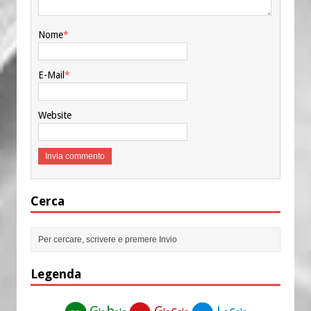
Nome
*
E-Mail
*
Website
Cerca
Legenda
G
b
G
c
L
c