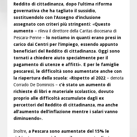
Reddito di cittadinanza
,
dopo l’ultima riforma
governativa che ha tagliato il sussidio
,
sostituendolo con l’Assegno d’inclusione
assegnato con criteri più stringenti
: «
Questo
aumento
– rileva il direttore della Caritas diocesana di
Pescara-Penne –
lo notiamo in quanti erano presi in
carico dai Centri per l’impiego
,
essendo appunto
beneficiari del Reddito di cittadinanza
.
Oggi sono
tornati a chiedere aiuto specialmente per il
pagamento di utenze e affitti
».
E per le famiglie
pescaresi
,
le difficoltà sono aumentate anche con
la riapertura della scuola
: «
Rispetto al 2022
– denota
Corrado De Dominicis –
c’è stato un aumento di
richieste di libri e materiale scolastico
,
dovuto
proprio alle difficoltà accumulate dagli ex
percettori del Reddito di cittadinanza
,
ma anche
all’aumento dell’inflazione mentre i salari vanno
diminuendo
».
Inoltre,
a Pescara sono aumentate del 15% le