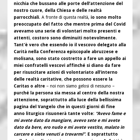
nicchia che bussano alle porte dell’attenzione del
nostro cuore
,
della Chiesa e delle realtà
parrocchiali
. A fronte di questa realtà,
io sono molto
preoccupato del fatto che mentre prima del Covid
avevamo una serie di volontari molto presenti e
attenti
,
costoro sono diminuiti notevolmente
.
Tant’è vero che essendo io il vescovo delegato alla
Carità nella Conferenza episcopale abruzzese e
molisana
,
sono stato costretto a fare un appello ai
miei confratelli vescovi affinché si diano da fare
per risuscitare azioni di volontariato all’interno
delle realtà caritative
,
che possono essere la
Caritas o altre
– noi non siamo gelosi di nessuno –
purché la persona sia messa al centro della nostra
attenzione
,
soprattutto alla luce della bellissima
pagina del Vangelo che in questi giorni di fine
anno liturgico risuonerà tante volte
:
“Avevo fame e
mi avete dato da mangiare, avevo sete e mi avete
dato da bere, ero nudo e mi avete vestito, malato in
carcere e siete venuti a trovarmi”
.
E soprattutto