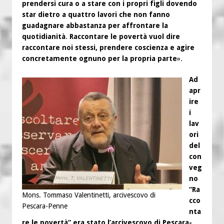
prendersi cura o a stare con i propri figli dovendo
star dietro a quattro lavori che non fanno
guadagnare abbastanza per affrontare la
quotidianità
.
Raccontare le povertà vuol dire
raccontare noi stessi, prendere coscienza e agire
concretamente ognuno per la propria parte
».
Ad
apr
ire
i
lav
ori
del
con
veg
no
“Ra
Mons. Tommaso Valentinetti, arcivescovo di
cco
Pescara-Penne
nta
re le povertà” era stato l’arcivescovo di Pescara-