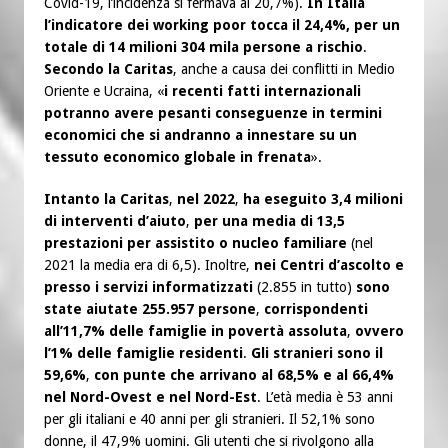
Covid-19, l’incidenza si fermava al 20,7%).
In Italia
l’indicatore dei working poor tocca il 24,4%, per un
totale di 14 milioni 304 mila persone a rischio
.
Secondo la Caritas
, anche a causa dei conflitti in Medio
Oriente e Ucraina, «
i recenti fatti internazionali
potranno avere pesanti conseguenze in termini
economici che si andranno a innestare su un
tessuto economico globale in frenata
».
Intanto la Caritas
,
nel 2022
,
ha eseguito 3,4 milioni
di interventi d’aiuto
,
per una media di 13,5
prestazioni per assistito o nucleo familiare
(nel
2021 la media era di 6,5). Inoltre,
nei Centri d’ascolto e
presso i servizi informatizzati
(2.855 in tutto)
sono
state aiutate 255.957 persone
,
corrispondenti
all’11,7% delle famiglie in povertà assoluta
,
ovvero
l’1% delle famiglie residenti
.
Gli stranieri sono il
59,6%
,
con punte che arrivano al 68,5% e al 66,4%
nel Nord-Ovest e nel Nord-Est
. L’età media è 53 anni
per gli italiani e 40 anni per gli stranieri. Il 52,1% sono
donne, il 47,9% uomini. Gli utenti che si rivolgono alla