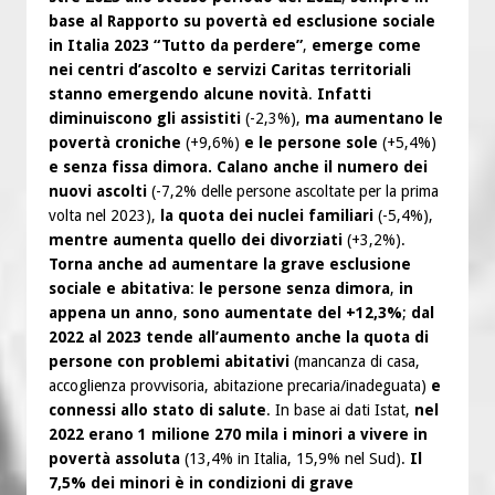
base al Rapporto su povertà ed esclusione sociale
in Italia 2023 “Tutto da perdere”
,
emerge come
nei centri d’ascolto e servizi Caritas territoriali
stanno emergendo alcune novità
.
Infatti
diminuiscono gli assistiti
(-2,3%),
ma aumentano le
povertà croniche
(+9,6%)
e le persone sole
(+5,4%)
e senza fissa dimora. Calano anche il numero dei
nuovi ascolti
(-7,2% delle persone ascoltate per la prima
volta nel 2023),
la quota dei nuclei familiari
(-5,4%),
mentre aumenta quello dei divorziati
(+3,2%).
Torna anche ad aumentare la grave esclusione
sociale e abitativa
:
le persone senza dimora
,
in
appena un anno
,
sono aumentate del +12,3%
;
dal
2022 al 2023 tende all’aumento anche la quota di
persone con problemi abitativi
(mancanza di casa,
accoglienza provvisoria, abitazione precaria/inadeguata)
e
connessi allo stato di salute
. In base ai dati Istat,
nel
2022 erano 1 milione 270 mila i minori a vivere in
povertà assoluta
(13,4% in Italia, 15,9% nel Sud).
Il
7,5% dei minori è in condizioni di grave