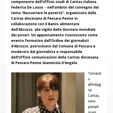
componente dell’Ufficio studi di Caritas italiana
Federica De Lauso
–
nell’ambito del convegno dal
tema “Raccontare le povertà”
,
organizzato dalla
Caritas diocesana di Pescara-Penne in
collaborazione con il Banco alimentare
dell’Abruzzo
,
alla vigilia della Giornata mondiale
dei poveri
.
Un appuntamento riconosciuto come
evento formativo dall’Ordine dei giornalisti
d’Abruzzo
,
patrocinato dal Comune di Pescara e
moderato dal giornalista e responsabile
dell’Ufficio comunicazioni della Caritas diocesana
di Pescara-Penne Giannicola D’Angelo
.
Tornand
o
all’indagi
ne
Caritas,
sono
passati
quasi