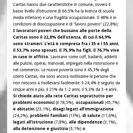
Caritas hanno due caratteristiche in comune, ovvero il
basso livello d’istruzione (il 66,5% ha la licenza di scuola
media inferiore) e una fragilità occupazionale. Il 48% è in
condizioni di disoccupazione e di “lavoro povero” (22,8%).
I lavoratori poveri che bussano alle porte della
Caritas sono il 22,8% dell’utenza
,
di cui il 64,9%
sono stranieri
.
L’età è compresa fra i 35 e i 55 anni
,
il 53,7% sono sposati
,
il 75,9% ha figli
,
il 76,7% vive
in case in affitto
. Lavorano come colf, badanti, addetti
alle pulizie, operai, manovali, impiegati nella ristorazione e
nel commercio. Le nuove povertà sono il 45,3% degli
utenti Caritas, ma sono ancora moltissime le persone che
non riescono a risollevarsi facilmente: il 24,4% è seguito da
cinque anni e più, il 21% da 1-2 anni, il 9,3% da 3-4 anni.
Si chiede aiuto alla rete Caritas soprattutto per
problemi economici
(il 78,5%),
occupazionali
(45,7%)
e abitativi
(23,1%),
disagi legati all’immigrazione
(24,2%),
problemi familiari
(13%),
di salute
(11,6%),
legati all’istruzione
(7,8%),
alle dipendenze
(3,1%),
alla detenzione e giustizia
(3,1%)
o