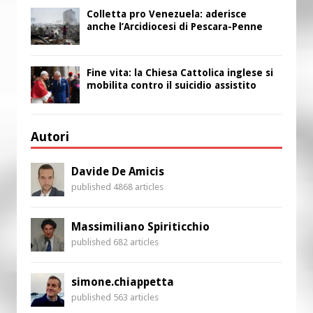
Colletta pro Venezuela: aderisce
anche l’Arcidiocesi di Pescara-Penne
Fine vita: la Chiesa Cattolica inglese si
mobilita contro il suicidio assistito
Autori
Davide De Amicis
published 4868 articles
Massimiliano Spiriticchio
published 682 articles
simone.chiappetta
published 563 articles