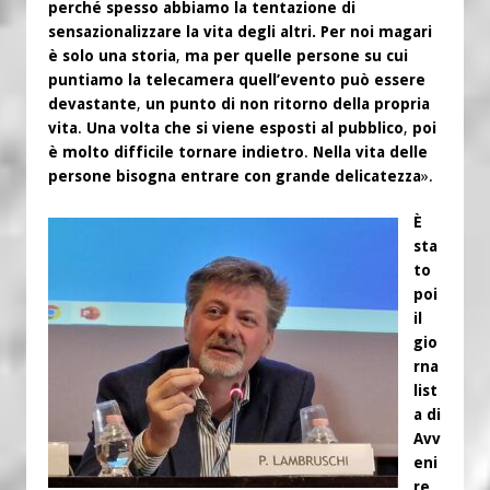
perché spesso abbiamo la tentazione di
sensazionalizzare la vita degli altri.
Per noi magari
è solo una storia
,
ma per quelle persone su cui
puntiamo la telecamera quell’evento può essere
devastante
,
un punto di non ritorno della propria
vita
.
Una volta che si viene esposti al pubblico
,
poi
è molto difficile tornare indietro
.
Nella vita delle
persone bisogna entrare con grande delicatezza
».
È
sta
to
poi
il
gio
rna
list
a di
Avv
eni
re