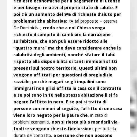
richieste economiche per il pagamento di utenze
e per bisogni relativi al proprio stato di salute
.
E
poi c’è un aumento del 9% di richieste d’aiuto per
problematiche abitative
: «A tal proposito – osserva
De Dominicis -,
credo che a noi Chiesa venga
richiesto il compito di cambiare la narrazione
sull’abitare
,
che non può essere ridotto alle
“quattro mura” ma che deve considerare anche la
salubrità degli ambienti
,
nonché sfatare il tabù
rispetto alla disponibilità di tanti immobili sfitti
presenti sul nostro territorio
.
Questi ultimi non
vengono affittati per questioni di pregiudizio
razziale
,
perché magari se gli inquilini sono
immigrati non gli si affitta la casa con il contratto
e se poi sono in 10 nella stessa abitazione li si fa
pagare l’affitto in nero
.
E se poi si tratta di
persone con minori al seguito
,
l’affitto di una casa
viene loro negato per la paura che
, in caso di
problemi economici,
non si riesca più a mandarli via
.
Inoltre vengono chieste fideiussioni
, per tutta la
durata del contratto,
a persone che non possono