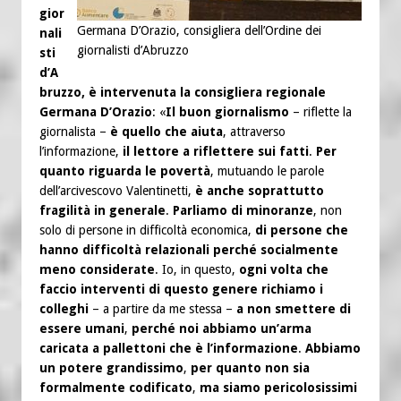
gior
Germana D’Orazio, consigliera dell’Ordine dei
nali
giornalisti d’Abruzzo
sti
d’A
bruzzo, è intervenuta la consigliera regionale
Germana D’Orazio
: «
Il buon giornalismo
– riflette la
giornalista –
è quello che aiuta
, attraverso
l’informazione,
il lettore a riflettere sui fatti
.
Per
quanto riguarda le povertà
, mutuando le parole
dell’arcivescovo Valentinetti,
è anche soprattutto
fragilità in generale
.
Parliamo di minoranze
, non
solo di persone in difficoltà economica,
di persone che
hanno difficoltà relazionali perché socialmente
meno considerate
. Io, in questo,
ogni volta che
faccio interventi di questo genere richiamo i
colleghi
– a partire da me stessa –
a non smettere di
essere umani
,
perché noi abbiamo un’arma
caricata a pallettoni che è l’informazione
.
Abbiamo
un potere grandissimo
,
per quanto non sia
formalmente codificato
,
ma siamo pericolosissimi