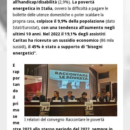
all’handicap/disabilità
(2,9%).
La povertà
energetica in Italia
, ovvero la difficoltà a pagare le
bollette delle utenze domestiche o poter scaldare la
propria casa,
colpisce il 9,9% della popolazione
(dato
Istat/Eurostat),
con una tendenza all’aumento negli
ultimi 10 anni
.
Nel 2022 il 19,1% degli assistiti
Caritas ha ricevuto un sussidio economico
(86 mila
sussidi),
il 45% è stato a supporto di “bisogni
energetici”
.
E
rap
por
tan
do
il
pri
mo
se
I relatori del convegno Raccontare le povertà
me
stre 2023 allo stesso periodo del 2022
,
sempre in