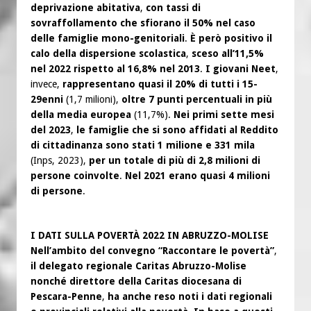
deprivazione abitativa
,
con tassi di
sovraffollamento che sfiorano il 50% nel caso
delle famiglie mono-genitoriali
.
È però positivo il
calo della dispersione scolastica
,
sceso all’11,5%
nel 2022 rispetto al 16,8% nel 2013
.
I giovani Neet
,
invece,
rappresentano quasi il 20% di tutti i 15-
29enni
(1,7 milioni),
oltre 7 punti percentuali in più
della media europea
(11,7%).
Nei primi sette mesi
del 2023
,
le famiglie che si sono affidati al Reddito
di cittadinanza sono stati 1 milione e 331 mila
(Inps, 2023),
per un totale di più di 2,8 milioni di
persone coinvolte
.
Nel 2021 erano quasi 4 milioni
di persone
.
I DATI SULLA POVERTÀ 2022 IN ABRUZZO-MOLISE
Nell’ambito del convegno “Raccontare le povertà”
,
il delegato regionale Caritas Abruzzo-Molise
nonché direttore della Caritas diocesana di
Pescara-Penne
,
ha anche reso noti i dati regionali