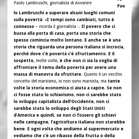
Paolo Lambruschi, giornalista di Avvenire
Pao
lo Lambruschi a superare alcuni luoghi comuni
sulla povertà
: «
I tempi sono cambiati, tutto è
connesso
– ricorda il giornalista -.
Il povero che ci
bussa alla porta di casa
,
porta una storia che
spesso comincia molto lontano
.
E anche se è una
storia che riguarda una persona italiana si incrocia
,
perché dove c’è povertà c’è sfruttamento
.
E il
sospetto
, molte volte,
è che non ci sia la voglia di
affrontare il tema della povertà per avere una
massa di manovra da sfruttare
. Questo è un vecchio
concetto del marxismo, io non sono marxista, ma
tante
volte la storia economica ci aiuta a capire
.
Se non
ci fosse stato lo schiavismo
,
non ci sarebbe stato
lo sviluppo capitalista dell’Occidente
,
non ci
sarebbe stato lo sviluppo degli Stati Uniti
d’America e quindi
,
se non ci fossero gli schiavi
nelle campagne
,
l’agricoltura italiana non starebbe
bene
.
E ogni volta che andiamo al supermercato e
vediamo che c’è un ribasso della frutta o della