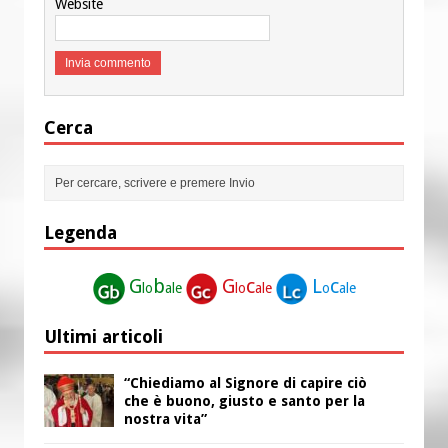
Website
Cerca
Legenda
G
b
G
c
L
c
lo
ale
lo
ale
o
ale
Ultimi articoli
“Chiediamo al Signore di capire ciò
che è buono, giusto e santo per la
nostra vita”