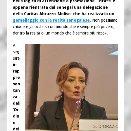
nella logica di attenzione e promozione
.
Infatti è
appena rientrata dal Senegal una delegazione
della Caritas Abruzzo-Molise
,
che ha realizzato un
gemellaggio con la realtà senegalese
. Non possiamo
chiudere gli occhi su un mondo che è sempre più povero,
dentro la realtà di un mondo che è sempre più ricco».
A
seg
uire,
in
rap
pre
sen
tan
za
dell
’Or
din
e
dei