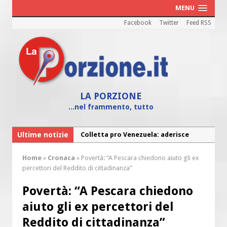
MENU
Facebook
Twitter
Feed RSS
LA PORZIONE
...nel frammento, tutto
Colletta pro Venezuela: aderisce
Ultime notizie
anche l’Arcidiocesi di Pescara-Penne
Home
»
Cronaca
»
Povertà: “A Pescara chiedono aiuto gli ex
Fine vita: la Chiesa Cattolica inglese si
percettori del Reddito di cittadinanza”
mobilita contro il suicidio assistito
Povertà: “A Pescara chiedono
Torna la festa della Madonnina a
Montesilvano: “Tanta la devozione”
aiuto gli ex percettori del
Torna la festa di Sant’Andrea:
Reddito di cittadinanza”