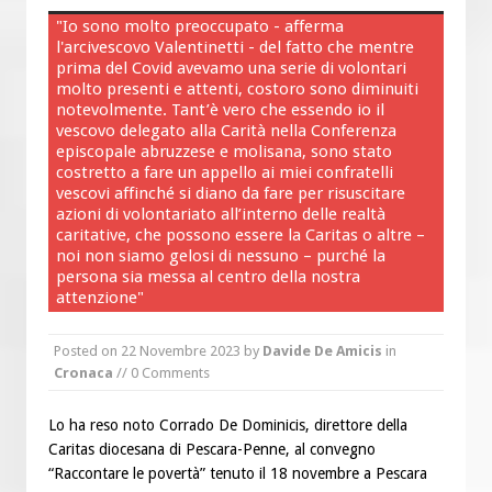
“Chiediamogli di legarci al bene”
"Io sono molto preoccupato - afferma
“Chiediamo al Signore di capire ciò che
l'arcivescovo Valentinetti - del fatto che mentre
prima del Covid avevamo una serie di volontari
è buono, giusto e santo per la nostra
molto presenti e attenti, costoro sono diminuiti
vita”
notevolmente. Tant’è vero che essendo io il
vescovo delegato alla Carità nella Conferenza
episcopale abruzzese e molisana, sono stato
costretto a fare un appello ai miei confratelli
vescovi affinché si diano da fare per risuscitare
azioni di volontariato all’interno delle realtà
caritative, che possono essere la Caritas o altre –
noi non siamo gelosi di nessuno – purché la
persona sia messa al centro della nostra
attenzione"
Posted on
22 Novembre 2023
by
Davide De Amicis
in
Cronaca
// 0 Comments
Lo ha reso noto Corrado De Dominicis, direttore della
Caritas diocesana di Pescara-Penne, al convegno
“Raccontare le povertà” tenuto il 18 novembre a Pescara