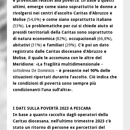
e provinciali relativi alla povertà
.
In base a questi
ultimi
,
emerge come siano soprattutto le donne a
rivolgersi nei centri d’ascolto Caritas d’Abruzzo e
Molise
(54,6%)
e come siano soprattutto italiane
(53%).
Le problematiche per cui si chiede aiuto ai
presidi territoriali della Caritas sono soprattutto
di natura economica
(82%),
occupazionali
(66,8%),
abitativi
(31%)
e familiari
(29%).
C’è poi un dato
registrato dalle Caritas diocesane d’Abruzzo e
Molise
,
il quale le accomuna con le altre del
Meridione
: «
La fragilità multidimensionale
–
sottolinea De Dominicis –
è presente nel 90% delle
situazioni riportati durante l’ascolto
.
Ciò indica che
le condizioni di povertà sono sempre più
condizionanti l’una sull’altra
».
I DATI SULLA POVERTÀ 2023 A PESCARA
In base a quanto raccolto dagli operatori della
Caritas diocesana
,
nell’ultimo trimestre 2023 c’è
stato un ritorno di persone ex percettori del