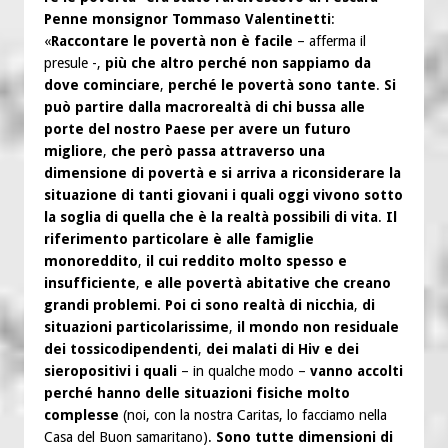
Penne monsignor Tommaso Valentinetti
:
«
Raccontare le povertà non è facile
– afferma il
presule -,
più che altro perché non sappiamo da
dove cominciare
,
perché le povertà sono tante
.
Si
può partire dalla macrorealtà di chi bussa alle
porte del nostro Paese per avere un futuro
migliore
,
che però passa attraverso una
dimensione di povertà e si arriva a riconsiderare la
situazione di tanti giovani i quali oggi vivono sotto
la soglia di quella che è la realtà possibili di vita
.
Il
riferimento particolare è alle famiglie
monoreddito
,
il cui reddito molto spesso e
insufficiente
,
e alle povertà abitative che creano
grandi problemi
.
Poi ci sono realtà di nicchia
,
di
situazioni particolarissime
,
il mondo non residuale
dei tossicodipendenti
,
dei malati di Hiv e dei
sieropositivi i quali
– in qualche modo –
vanno accolti
perché hanno delle situazioni fisiche molto
complesse
(noi, con la nostra Caritas, lo facciamo nella
Casa del Buon samaritano).
Sono tutte dimensioni di