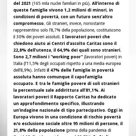
del 2021
(165 mila nuclei familiari in più).
All’interno di
queste famiglie vivono 1,2 milioni di minori
,
in
condizioni di povertà
,
con un futuro senz’altro
compromesso
. Gli stranieri, invece, nonostante
rappresentino solo l’8,7% della popolazione, costituiscono
il 30% dei poveri assoluti.
I lavoratori poveri che
chiedono aiuto ai Centri d’ascolto Caritas sono il
22,8% dell’utenza
,
il 64,9% dei quali sono stranieri
.
Sono 2,7 milioni i “working poor”
(lavoratori poveri) in
Italia (l’11,5% degli occupati rispetto a una media europea
dell’8,9%). Infatti
il 47% delle famiglie in povertà
assoluta hanno comunque il capofamiglia
occupato
.
E tra le famiglie povere di soli stranieri
la percentuale sale addirittura all’81,1%
.
Ai
lavoratori poveri il Rapporto Caritas ha dedicato
un approfondimento specifico
,
illustrando
un’indagine nazionale di tipo partecipativo
.
Oggi in
Europa vivono in una condizione di rischio povertà
e/o esclusione sociale oltre 95 milioni di persone
,
il
21,8% della popolazione
(prima della pandemia di