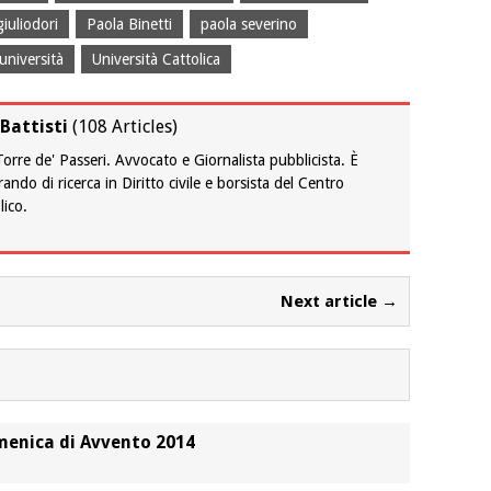
iuliodori
Paola Binetti
paola severino
università
Università Cattolica
Battisti
(
108 Articles
)
orre de' Passeri. Avvocato e Giornalista pubblicista. È
ndo di ricerca in Diritto civile e borsista del Centro
lico.
Next article →
menica di Avvento 2014