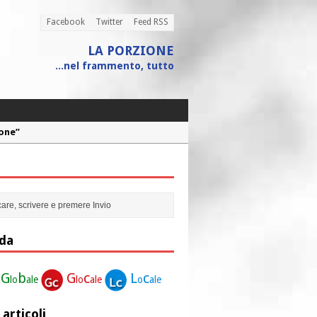
Facebook
Twitter
Feed RSS
LA PORZIONE
...nel frammento, tutto
ione”
r la nostra vita”
Penne
 assistito
da
G
b
G
c
L
c
lo
ale
lo
ale
o
ale
 articoli