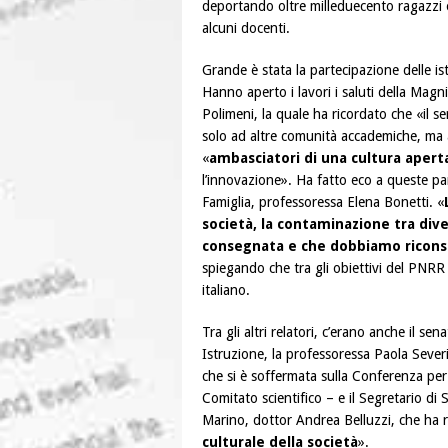
deportando oltre milleduecento ragazzi e
alcuni docenti.
Grande è stata la partecipazione delle ist
Hanno aperto i lavori i saluti della Magn
Polimeni, la quale ha ricordato che «il se
solo ad altre comunità accademiche, ma a
«
ambasciatori di una cultura apert
l’innovazione». Ha fatto eco a queste par
Famiglia, professoressa Elena Bonetti. «
società, la contaminazione tra dive
consegnata e che dobbiamo riconse
spiegando che tra gli obiettivi del PNRR 
italiano.
Tra gli altri relatori, c’erano anche il 
Istruzione, la professoressa Paola Sever
che si è soffermata sulla Conferenza per 
Comitato scientifico – e il Segretario di S
Marino, dottor Andrea Belluzzi, che ha r
culturale della società
».