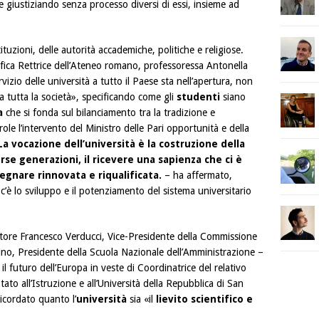
 giustiziando senza processo diversi di essi, insieme ad
ituzioni, delle autorità accademiche, politiche e religiose.
ifica Rettrice dell’Ateneo romano, professoressa Antonella
rvizio delle università a tutto il Paese sta nell’apertura, non
 tutta la società», specificando come gli
studenti
siano
a
che si fonda sul bilanciamento tra la tradizione e
ole l’intervento del Ministro delle Pari opportunità e della
La vocazione dell’università è la costruzione della
rse generazioni, il ricevere una sapienza che ci è
gnare rinnovata e riqualificata.
– ha affermato,
c’è lo sviluppo e il potenziamento del sistema universitario
senatore Francesco Verducci, Vice-Presidente della Commissione
ino, Presidente della Scuola Nazionale dell’Amministrazione –
il futuro dell’Europa in veste di Coordinatrice del relativo
tato all’Istruzione e all’Università della Repubblica di San
icordato quanto l’
università
sia «il
lievito scientifico e