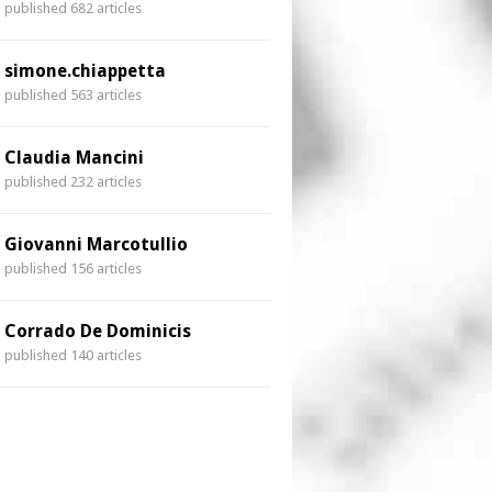
published 682 articles
simone.chiappetta
published 563 articles
Claudia Mancini
published 232 articles
Giovanni Marcotullio
published 156 articles
Corrado De Dominicis
published 140 articles