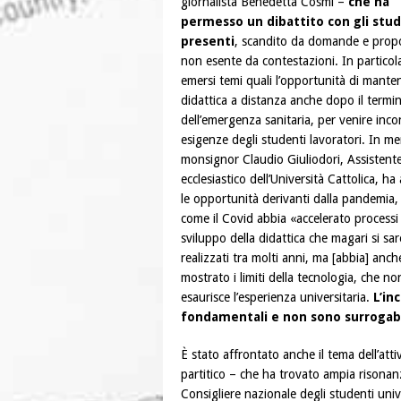
giornalista Benedetta Cosmi –
che ha
permesso un dibattito con gli stu
presenti
, scandito da domande e propo
non esente da contestazioni. In particol
emersi temi quali l’opportunità di manten
didattica a distanza anche dopo il termi
dell’emergenza sanitaria, per venire inco
esigenze degli studenti lavoratori. In me
monsignor Claudio Giuliodori, Assistent
ecclesiastico dell’Università Cattolica, ha
le opportunità derivanti dalla pandemia,
come il Covid abbia «accelerato processi 
sviluppo della didattica che magari si sa
realizzati tra molti anni, ma [abbia] anch
mostrato i limiti della tecnologia, che no
esaurisce l’esperienza universitaria.
L’in
fondamentali e non sono surrogabi
È stato affrontato anche il tema dell’atti
partitico – che ha trovato ampia risonanza
Consigliere nazionale degli studenti univ