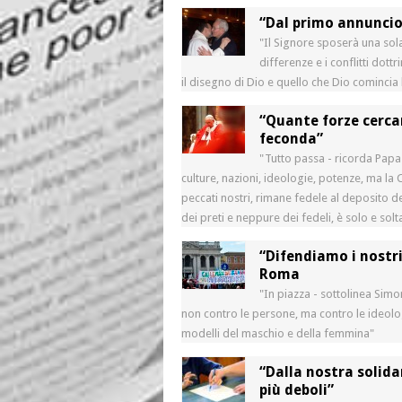
“Dal primo annuncio r
"Il Signore sposerà una sola
differenze e i conflitti dot
il disegno di Dio e quello che Dio cominci
“Quante forze cerca
feconda”
"Tutto passa - ricorda Papa 
culture, nazioni, ideologie, potenze, ma la 
peccati nostri, rimane fedele al deposito de
dei preti e neppure dei fedeli, è solo e solt
“Difendiamo i nostri 
Roma
"In piazza - sottolinea Simo
non contro le persone, ma contro le ideolog
modelli del maschio e della femmina"
“Dalla nostra solida
più deboli”