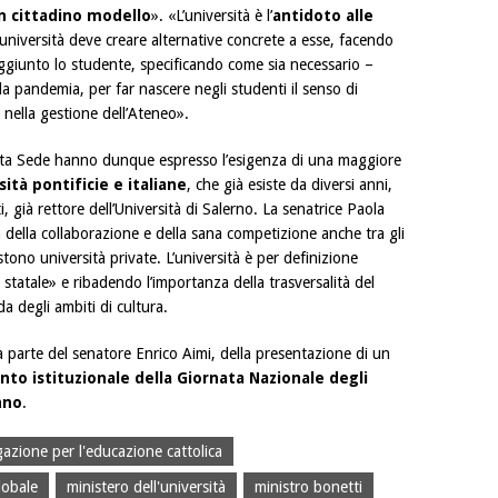
n cittadino modello
». «L’università è l’
antidoto alle
L’università deve creare alternative concrete a esse, facendo
ggiunto lo studente, specificando come sia necessario –
lla pandemia, per far nascere negli studenti il senso di
i nella gestione dell’Ateneo».
Santa Sede hanno dunque espresso l’esigenza di una maggiore
ità pontificie e italiane
, che già esiste da diversi anni,
già rettore dell’Università di Salerno. La senatrice Paola
a della collaborazione e della sana competizione anche tra gli
stono università private. L’università è per definizione
 statale» e ribadendo l’importanza della trasversalità del
ida degli ambiti di cultura.
a parte del senatore Enrico Aimi, della presentazione di un
nto istituzionale della Giornata Nazionale degli
nno
.
azione per l'educazione cattolica
lobale
ministero dell'università
ministro bonetti