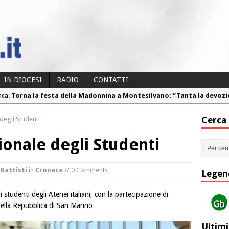
IN DIOCESI
RADIO
CONTATTI
aca:
Torna la festa della Madonnina a Montesilvano: “Tanta la devoz
aca:
Torna la festa di Sant’Andrea: “Chiediamogli di legarci al bene”
Cerca
degli Studenti
aca:
“Chiediamo al Signore di capire ciò che è buono, giusto e santo pe
aca:
Colletta pro Venezuela: aderisce anche l’Arcidiocesi di Pescara-
ionale degli Studenti
aca:
Fine vita: la Chiesa Cattolica inglese si mobilita contro il suicidio
 Battisti
in
Cronaca
// 0 Comments
Legen
 studenti degli Atenei italiani, con la partecipazione di
 della Repubblica di San Marino
Ultimi