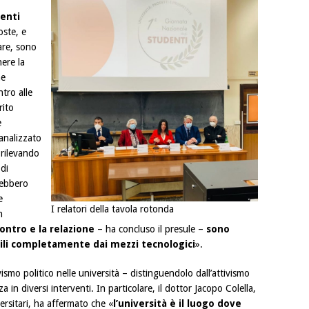
denti
ste, e
are, sono
ere la
ne
ntro alle
rito
e
 analizzato
 rilevando
di
rebbero
e
I relatori della tavola rotonda
n
contro e la relazione
– ha concluso il presule –
sono
li completamente dai mezzi tecnologici
».
vismo politico nelle università – distinguendolo dall’attivismo
 in diversi interventi. In particolare, il dottor Jacopo Colella,
ersitari, ha affermato che «
l’università è il luogo dove