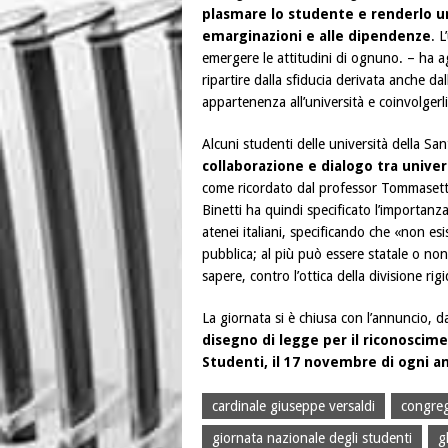
plasmare lo studente e renderlo u
emarginazioni e alle dipendenze
. 
emergere le attitudini di ognuno. – ha a
ripartire dalla sfiducia derivata anche da
appartenenza all’università e coinvolgerl
Alcuni studenti delle università della 
collaborazione e dialogo tra univers
come ricordato dal professor Tommasetti, 
Binetti ha quindi specificato l’importanz
atenei italiani, specificando che «non esi
pubblica; al più può essere statale o non
sapere, contro l’ottica della divisione rig
La giornata si è chiusa con l’annuncio, d
disegno di legge per il riconoscime
Studenti, il 17 novembre di ogni a
cardinale giuseppe versaldi
congreg
giornata nazionale degli studenti
g