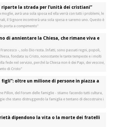
iparte la strada per l’unità dei cristiani”
 moglie, avrà una sola sposa ed ella verrà con tutti i problemi, le
trinali, il Signore incontrerà una sola spesa e saremo uno. Questo è
a lo porta a compimento"
no di annientare la Chiesa, che rimane viva e
Francesco -, solo Dio resta. Infatti, sono passati regni, popoli,
Chiesa, fondata su Cristo, nonostante le tante tempeste e i molti
lla fede nel servizio, perché la Chiesa non è dei Papi, dei vescovi,
anto di Cristo"
figli”: oltre un milione di persone in piazza a
ne Pillon, del Forum delle famiglie - stiamo facendo tutti cultura,
ie che stano distruggendo la famiglia e tentano di decostruire i
rietà dipendono la vita o la morte dei fratelli