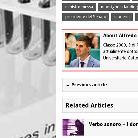
ministro messa
monsignor claudio g
presidente del Senato
studenti
About Alfredo 
Classe 2000, è di T
attualmente dottora
Universitario Catto
← Previous article
Related Articles
Verbo sonoro – I do