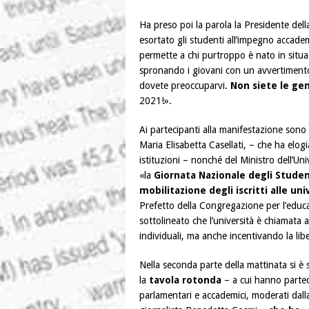
Ha preso poi la parola la Presidente del
esortato gli studenti all’impegno accade
permette a chi purtroppo è nato in situaz
spronando i giovani con un avvertimento
dovete preoccuparvi.
Non siete le gen
2021!».
Ai partecipanti alla manifestazione sono 
Maria Elisabetta Casellati, – che ha elog
istituzioni – nonché del Ministro dell’Un
«la
Giornata Nazionale degli Student
mobilitazione degli iscritti alle uni
Prefetto della Congregazione per l’educaz
sottolineato che l’università è chiamata a
individuali, ma anche incentivando la lib
Nella seconda parte della mattinata si è 
la
tavola rotonda
– a cui hanno parte
parlamentari e accademici, moderati dall