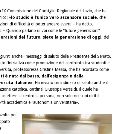
la IX Commissione del Consiglio Regionale del Lazio, che ha
mico: «
lo studio è l’unico vero ascensore sociale
, che
ioni di difficoltà di poter andare avanti – ha detto,
 – Quando parlano di voi come le “future generazioni”
erazioni del futuro, siete la generazione di oggi
, del
giunti anche i messaggi di saluto della Presidente del Senato,
iato l’iniziativa come promozione del confronto tra studenti e
iversità, professoressa Cristina Messa, che ha ricordato come
i è nata dal basso, dall’esigenza e dalla
versità italiane
». Ha inviato un indirizzo di saluto anche il
ione cattolica, cardinal Giuseppe Versaldi, il quale ha
 «mettere al centro la persona, non solo nei suoi diritti
ertà accademica e l’autonomia universitaria».
svolta poi
cipato
a