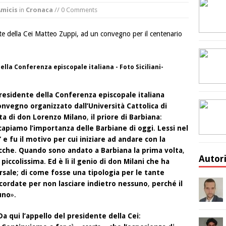
Amicis
in
Cronaca
// 0 Comments
ente della Cei Matteo Zuppi, ad un convegno per il centenario
ella Conferenza episcopale italiana - Foto Siciliani-
presidente della Conferenza episcopale italiana
onvegno organizzato dall’Università Cattolica di
ita di don Lorenzo Milano
,
il priore di Barbiana
:
apiamo l’importanza delle Barbiane di oggi
.
Lessi nel
e fu il motivo per cui iniziare ad andare con la
acche
.
Quando sono andato a Barbiana la prima volta
,
Autor
 piccolissima
.
Ed è lì il genio di don Milani che ha
rsale
;
di come fosse una tipologia per le tante
cordate per non lasciare indietro nessuno
,
perché il
uno
».
Da qui l’appello del presidente della Cei
: