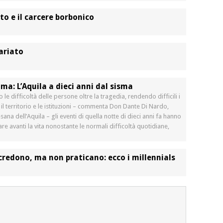
to e il carcere borbonico
ariato
ima: L’Aquila a dieci anni dal sisma
 le difficoltà delle persone oltre la tragedia, rendendo difficili i
 il territorio e le istituzioni – commenta Don Dante Di Nardo,
sana dell’Aquila – gli eventi di quella notte di dieci anni fa hanno
e avanti la vita nonostante le normali difficoltà quotidiane,
credono, ma non praticano: ecco i millennials