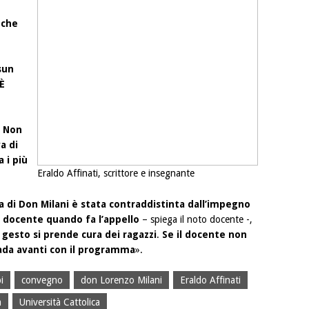
 che
sun
È
.
Non
va di
 i più
Eraldo Affinati, scrittore e insegnante
a di Don Milani è stata contraddistinta dall’impegno
l docente quando fa l’appello
– spiega il noto docente -,
l gesto si prende cura dei ragazzi
.
Se il docente non
vada avanti con il programma
».
i
convegno
don Lorenzo Milani
Eraldo Affinati
a
Università Cattolica