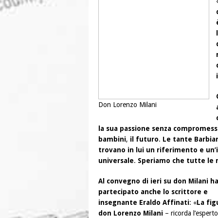
Don Lorenzo Milani
la sua passione senza compromessi 
bambini
,
il futuro
.
Le tante Barbian
trovano in lui un riferimento e un
universale
.
Speriamo che tutte le n
Al convegno di ieri su don Milani h
partecipato anche lo scrittore e
insegnante Eraldo Affinati
: «
La fig
don Lorenzo Milani
– ricorda l’espert