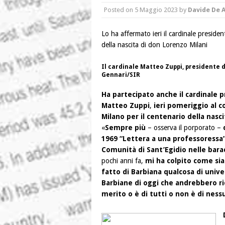
Posted on
5 Maggio 2023
by
Davide De 
Lo ha affermato ieri il cardinale presid
della nascita di don Lorenzo Milani
Il cardinale Matteo Zuppi, presidente d
Gennari/SIR
Ha partecipato anche il cardinale 
Matteo Zuppi
,
ieri pomeriggio al c
Milano per il centenario della nasc
«
Sempre più
– osserva il porporato –
c
1969 “Lettera a una professoressa” 
Comunità di Sant’Egidio nelle bar
pochi anni fa,
mi ha colpito come sia
fatto di Barbiana qualcosa di unive
Barbiane di oggi che andrebbero ri
merito o è di tutti o non è di ness