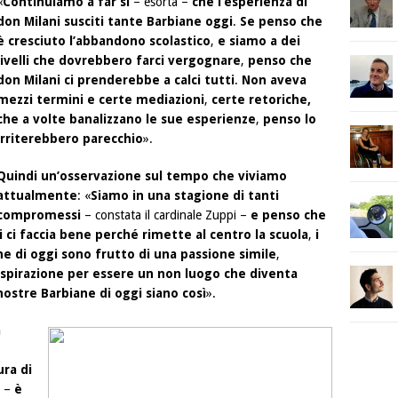
«
Continuiamo a far sì
– esorta –
che l’esperienza di
don Milani susciti tante Barbiane oggi
.
Se penso che
è cresciuto l’abbandono scolastico
,
e siamo a dei
livelli che dovrebbero farci vergognare
,
penso che
don Milani ci prenderebbe a calci tutti
.
Non aveva
mezzi termini e certe mediazioni
,
certe retoriche,
che a volte banalizzano le sue esperienze
,
penso lo
irriterebbero parecchio
».
Quindi un’osservazione sul tempo che viviamo
attualmente
: «
Siamo in una stagione di tanti
compromessi
– constata il cardinale Zuppi –
e penso che
ci faccia bene perché rimette al centro la scuola
,
i
e di oggi sono frutto di una passione simile
,
’ispirazione per essere un non luogo che diventa
ostre Barbiane di oggi siano così
».
a
ura di
o –
è