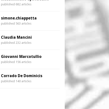
published 682 articles
simone.chiappetta
published 563 articles
Claudia Mancini
published 232 articles
Giovanni Marcotullio
published 156 articles
Corrado De Dominicis
published 140 articles