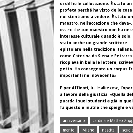
di difficile collocazione
.
È stato un
profeta perché ha visto delle cose
noi stentiamo a vedere
.
È stato un
maestro
,
nell’accezione che dava
»,
ovvero che «
un maestro non ha nes
interesse culturale quando è solo
.
stato anche un grande scrittore
epistolare nella tradizione italiana
,
come Caterina da Siena e Petrarca
ricopiava in bella le lettere, scrive
getto
.
Ha consegnato un corpus fra
importanti nel novecento
».
E per Affinati
, tra le altre cose,
l’oper
a favore della giustizia
: «
Quella de
guarda i suoi studenti e già in que
fa questo è inutile che spieghi e 
anniversario
cardinale Matteo Zupp
merito
Milano
nascita
scuol