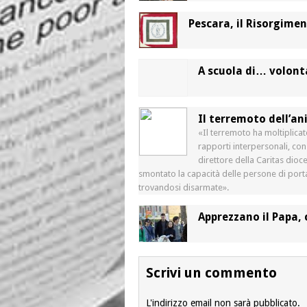
Pescara, il Risorgimen
A scuola di… volont
Il terremoto dell’an
«Il terremoto ha moltiplicato
rapporti interpersonali, con
direttore della Caritas dioce
smontato la capacità delle persone di portar
trovandosi disarmate».
Apprezzano il Papa, 
Scrivi un commento
L'indirizzo email non sarà pubblicato.